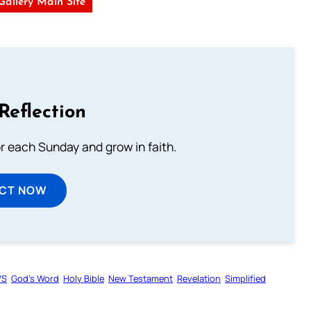
 Gallery Main Site
Reflection
or each Sunday and grow in faith.
ECT NOW
VS
God’s Word
Holy Bible
New Testament
Revelation
Simplified