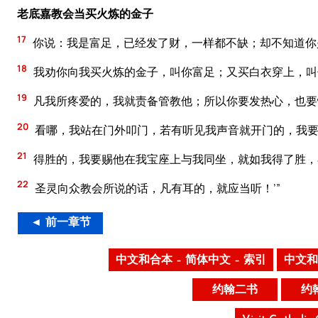
老底嘉教会当买火炼的金子
17
你说：我是富足，已经发了财，一样都不缺；却不知道你
18
我劝你向我买火炼的金子，叫你富足；又买白衣穿上，叫
19
凡我所疼爱的，我就责备管教他；所以你要发热心，也要
20
看哪，我站在门外叩门，若有听见我声音就开门的，我要
21
得胜的，我要赐他在我宝座上与我同坐，就如我得了胜，
22
圣灵向众教会所说的话，凡有耳的，就应当听！’”
◄ 前一章节
中文和合本 – 简体中文 – 索引
中文和
约翰二书
约