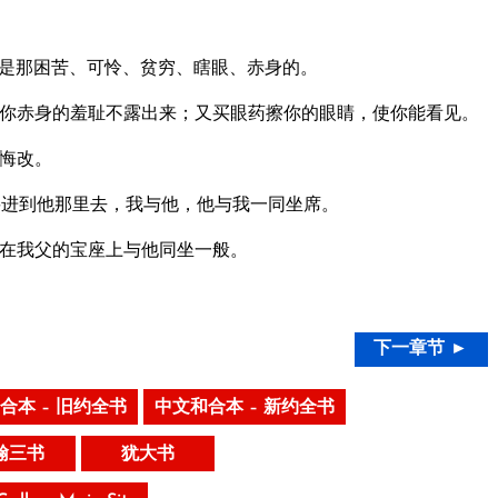
是那困苦、可怜、贫穷、瞎眼、赤身的。
你赤身的羞耻不露出来；又买眼药擦你的眼睛，使你能看见。
悔改。
进到他那里去，我与他，他与我一同坐席。
在我父的宝座上与他同坐一般。
下一章节 ►
合本 – 旧约全书
中文和合本 – 新约全书
翰三书
犹大书