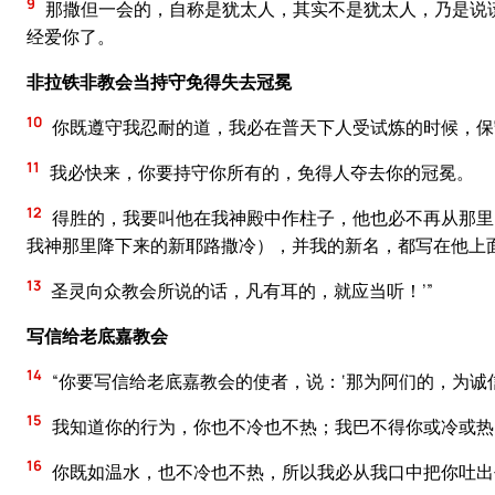
9
那撒但一会的，自称是犹太人，其实不是犹太人，乃是说
经爱你了。
非拉铁非教会当持守免得失去冠冕
10
你既遵守我忍耐的道，我必在普天下人受试炼的时候，保
11
我必快来，你要持守你所有的，免得人夺去你的冠冕。
12
得胜的，我要叫他在我神殿中作柱子，他也必不再从那里
我神那里降下来的新耶路撒冷），并我的新名，都写在他上
13
圣灵向众教会所说的话，凡有耳的，就应当听！’”
写信给老底嘉教会
14
“你要写信给老底嘉教会的使者，说：‘那为阿们的，为
15
我知道你的行为，你也不冷也不热；我巴不得你或冷或热
16
你既如温水，也不冷也不热，所以我必从我口中把你吐出