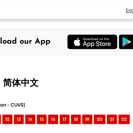
Eng
load our App
– 简体中文
ion – CUVS)
12
13
14
15
16
17
18
19
20
21
22