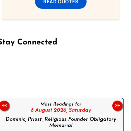
READ QUOTES
Stay Connected
on Facebook
Follow us on Instagram
Follow us on X
Subscribe to our YouTube Channel
Follow us on WhatsApp
Mass Readings for
<<
>>
8 August 2026,
Saturday
Dominic, Priest, Religious Founder Obligatory
Memorial