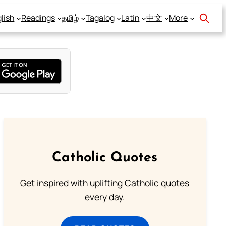
lish
Readings
தமிழ்
Tagalog
Latin
中文
More
Catholic Quotes
Get inspired with uplifting Catholic quotes
every day.