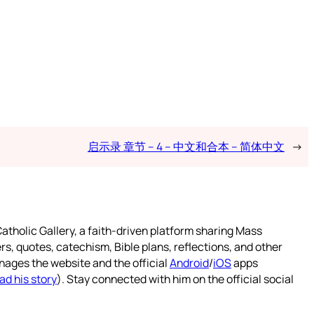
启示录 章节 – 4 – 中文和合本 – 简体中文
→
atholic Gallery, a faith-driven platform sharing Mass
rs, quotes, catechism, Bible plans, reflections, and other
nages the website and the official
Android
/
iOS
apps
ad his story
). Stay connected with him on the official social