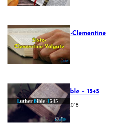
The Sixto-Clementine
Vulgate
July 12, 2025
Luther Bible – 1545
October 17, 2018