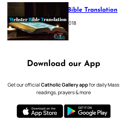
Webster Bible Translation
October 11, 2018
Download our App
Get our official
Catholic Gallery app
for daily Mass
readings, prayers & more