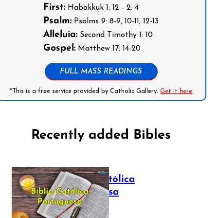
First:
Habakkuk 1: 12 - 2: 4
Psalm:
Psalms 9: 8-9, 10-11, 12-13
Alleluia:
Second Timothy 1: 10
Gospel:
Matthew 17: 14-20
FULL MASS READINGS
*This is a free service provided by Catholic Gallery.
Get it here
Recently added Bibles
Bíblia Católica
Portuguesa
July 16, 2025