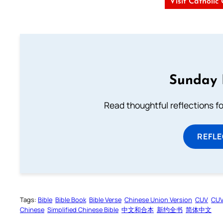
Visit Catholic
Sunday 
Read thoughtful reflections f
REFL
Tags:
Bible
Bible Book
Bible Verse
Chinese Union Version
CUV
CU
Chinese
Simplified Chinese Bible
中文和合本
新约全书
简体中文