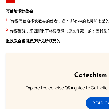
写信给撒狄教会
1
“你要写信给撒狄教会的使者，说：‘那有神的七灵和七星
2
你要警醒，坚固那剩下将要衰微（原文作死）的；因我见
撒狄教会当回想所听见所领受的
Catechism 
Explore the concise Q&A guide to Catholic f
READ C