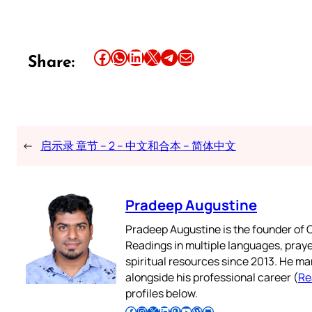
Share this article on Facebook
Share this article on WhatsApp
Share this article on LinkedIn
Share this article on X
Share this article on Telegram
Email this Article
Share:
←
启示录 章节 – 2 – 中文和合本 – 简体中文
Pradeep Augustine
Pradeep Augustine is the founder of C
Readings in multiple languages, praye
spiritual resources since 2013. He ma
alongside his professional career (
Re
profiles below.
Follow Pradeep on Facebook
Follow Pradeep on Instagram
Follow Pradeep on X
Follow Pradeep on LinkedIn
Follow Pradeep on Pinterest
Subscribe to Pradeep’s Youtube Channel
Follow Pradeep on WordPress
Follow Pradeep on GitHub