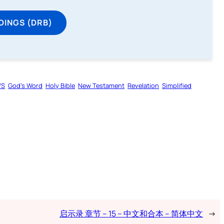
DINGS (DRB)
VS
God’s Word
Holy Bible
New Testament
Revelation
Simplified
启示录 章节 – 15 – 中文和合本 – 简体中文
→