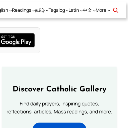
lish
Readings
தமிழ்
Tagalog
Latin
中文
More
Discover Catholic Gallery
Find daily prayers, inspiring quotes,
reflections, articles, Mass readings, and more.