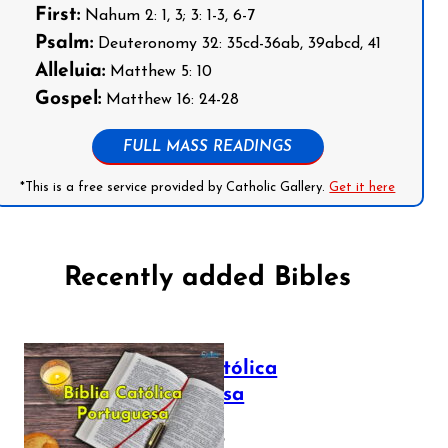
First:
Nahum 2: 1, 3; 3: 1-3, 6-7
Psalm:
Deuteronomy 32: 35cd-36ab, 39abcd, 41
Alleluia:
Matthew 5: 10
Gospel:
Matthew 16: 24-28
FULL MASS READINGS
*This is a free service provided by Catholic Gallery.
Get it here
Recently added Bibles
Bíblia Católica
Portuguesa
July 16, 2025