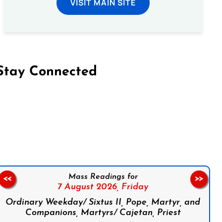
VISIT MAIN SITE
Stay Connected
on Facebook
Follow us on Instagram
Follow us on X
Subscribe to our YouTube Channel
Follow us on WhatsApp
Mass Readings for
<<
>>
7 August 2026,
Friday
Ordinary Weekday/ Sixtus II, Pope, Martyr, and
Companions, Martyrs/ Cajetan, Priest