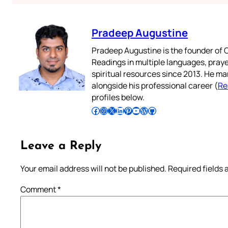
Pradeep Augustine
Pradeep Augustine is the founder of C
Readings in multiple languages, praye
spiritual resources since 2013. He ma
alongside his professional career (
Re
profiles below.
Follow Pradeep on Facebook
Follow Pradeep on Instagram
Follow Pradeep on X
Follow Pradeep on LinkedIn
Follow Pradeep on Pinterest
Subscribe to Pradeep’s Youtube Channel
Follow Pradeep on WordPress
Follow Pradeep on GitHub
Leave a Reply
Your email address will not be published.
Required fields
Comment
*