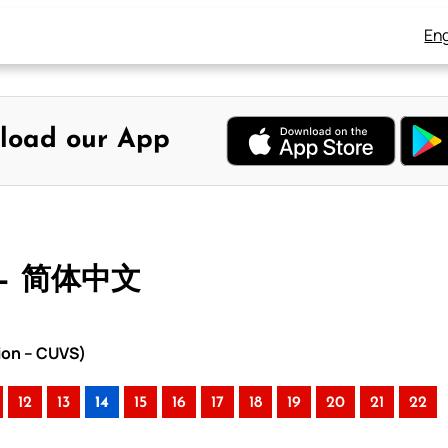
Eng
load our App
 – 简体中文
ion – CUVS)
12
13
14
15
16
17
18
19
20
21
22