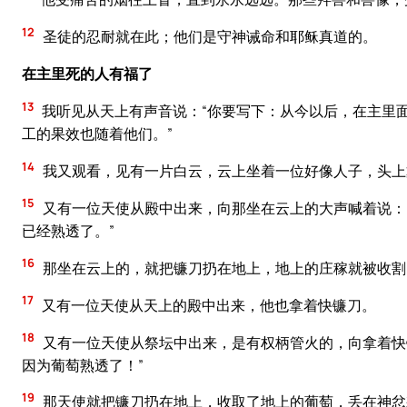
12
圣徒的忍耐就在此；他们是守神诫命和耶稣真道的。
在主里死的人有福了
13
我听见从天上有声音说：“你要写下：从今以后，在主里
工的果效也随着他们。”
14
我又观看，见有一片白云，云上坐着一位好像人子，头上
15
又有一位天使从殿中出来，向那坐在云上的大声喊着说：
已经熟透了。”
16
那坐在云上的，就把镰刀扔在地上，地上的庄稼就被收割
17
又有一位天使从天上的殿中出来，他也拿着快镰刀。
18
又有一位天使从祭坛中出来，是有权柄管火的，向拿着快
因为葡萄熟透了！”
19
那天使就把镰刀扔在地上，收取了地上的葡萄，丢在神忿