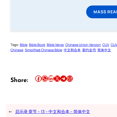
MASS REA
Tags:
Bible
Bible Book
Bible Verse
Chinese Union Version
CUV
CU
Chinese
Simplified Chinese Bible
中文和合本
新约全书
简体中文
Share this article on Facebook
Share this article on WhatsApp
Share this article on LinkedIn
Share this article on X
Share this article on Telegram
Email this Article
Share:
←
启示录 章节 – 13 – 中文和合本 – 简体中文