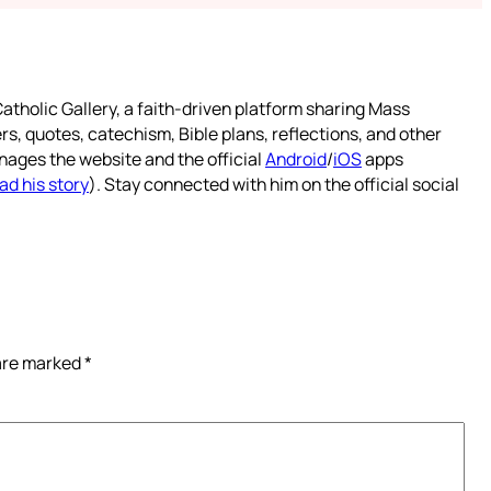
atholic Gallery, a faith-driven platform sharing Mass
rs, quotes, catechism, Bible plans, reflections, and other
nages the website and the official
Android
/
iOS
apps
ad his story
). Stay connected with him on the official social
 are marked
*