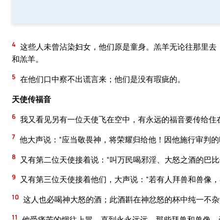
4
这些人未曾沾染妇女，他们原是童身。羔羊无论往那里去
和羔羊。
5
在他们口中察不出谎言来；他们是没有瑕疵的。
天使传福音
6
我又看见另有一位天使飞在空中，有永远的福音要传给住
7
他大声说：“应当敬畏神，将荣耀归给他！因他施行审判的
8
又有第二位天使接着说：“叫万民喝邪淫、大怒之酒的巴比
9
又有第三位天使接着他们，大声说：“若有人拜兽和兽像
10
这人也必喝神大怒的酒；此酒斟在神忿怒的杯中纯一不杂
11
他受痛苦的烟往上冒，直到永永远远。那些拜兽和兽像，