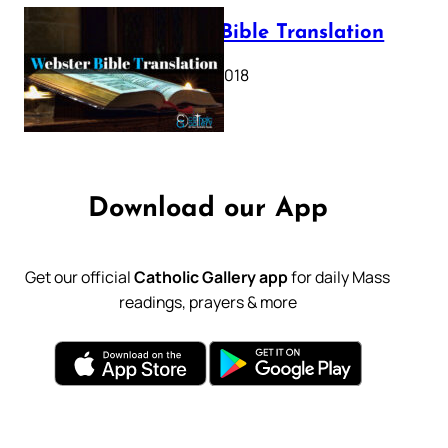
Webster Bible Translation
October 11, 2018
Download our App
Get our official
Catholic Gallery app
for daily Mass
readings, prayers & more