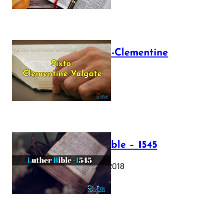
The Sixto-Clementine
Vulgate
July 12, 2025
Luther Bible – 1545
October 17, 2018