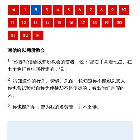
◄
1
2
3
4
5
6
7
8
9
10
11
12
13
14
15
16
17
18
19
20
21
22
►
写信给以弗所教会
1
“你要写信给以弗所教会的使者，说：‘那右手拿着七星、在
七个金灯台中间行走的，说：
2
我知道你的行为、劳碌、忍耐，也知道你不能容忍恶人。
你也曾试验那自称为使徒却不是使徒的，看出他们是假的
来。
3
你也能忍耐，曾为我的名劳苦，并不乏倦。