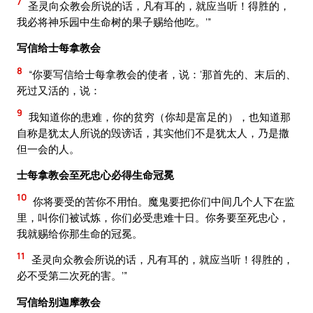
7
圣灵向众教会所说的话，凡有耳的，就应当听！得胜的，
我必将神乐园中生命树的果子赐给他吃。’”
写信给士每拿教会
8
“你要写信给士每拿教会的使者，说：‘那首先的、末后的、
死过又活的，说：
9
我知道你的患难，你的贫穷（你却是富足的），也知道那
自称是犹太人所说的毁谤话，其实他们不是犹太人，乃是撒
但一会的人。
士每拿教会至死忠心必得生命冠冕
10
你将要受的苦你不用怕。魔鬼要把你们中间几个人下在监
里，叫你们被试炼，你们必受患难十日。你务要至死忠心，
我就赐给你那生命的冠冕。
11
圣灵向众教会所说的话，凡有耳的，就应当听！得胜的，
必不受第二次死的害。’”
写信给别迦摩教会