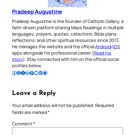
Pradeep Augustine
Pradeep Augustine is the founder of Catholic Gallery, a
faith-driven platform sharing Mass Readings in multiple
languages, prayers, quotes, catechism, Bible plans,
reflections, and other spiritual resources since 2013.
He manages the website and the official
Android
/
iOS
apps alongside his professional career (
Read his
story
). Stay connected with him on the official social
profiles below.
Follow Pradeep on Facebook
Follow Pradeep on Instagram
Follow Pradeep on X
Follow Pradeep on LinkedIn
Follow Pradeep on Pinterest
Subscribe to Pradeep’s Youtube Channel
Follow Pradeep on WordPress
Follow Pradeep on GitHub
Leave a Reply
Your email address will not be published.
Required
fields are marked
*
Comment
*