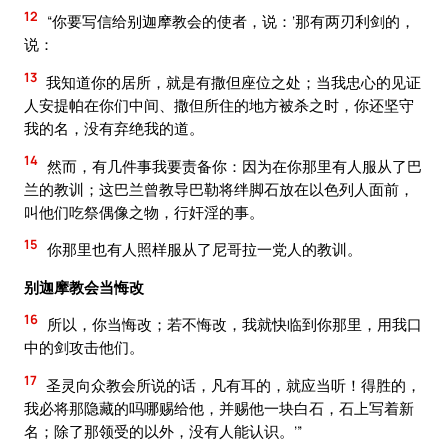
12
“你要写信给别迦摩教会的使者，说：‘那有两刃利剑的，
说：
13
我知道你的居所，就是有撒但座位之处；当我忠心的见证
人安提帕在你们中间、撒但所住的地方被杀之时，你还坚守
我的名，没有弃绝我的道。
14
然而，有几件事我要责备你：因为在你那里有人服从了巴
兰的教训；这巴兰曾教导巴勒将绊脚石放在以色列人面前，
叫他们吃祭偶像之物，行奸淫的事。
15
你那里也有人照样服从了尼哥拉一党人的教训。
别迦摩教会当悔改
16
所以，你当悔改；若不悔改，我就快临到你那里，用我口
中的剑攻击他们。
17
圣灵向众教会所说的话，凡有耳的，就应当听！得胜的，
我必将那隐藏的吗哪赐给他，并赐他一块白石，石上写着新
名；除了那领受的以外，没有人能认识。’”