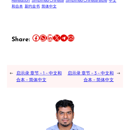
Revelation
Simplified Chinese
Simplified Chinese Bible
中文
和合本
新约全书
简体中文
Share this article on Facebook
Share this article on WhatsApp
Share this article on LinkedIn
Share this article on X
Share this article on Telegram
Email this Article
Share:
←
启示录 章节 – 1 – 中文和
启示录 章节 – 3 – 中文和
→
合本 – 简体中文
合本 – 简体中文