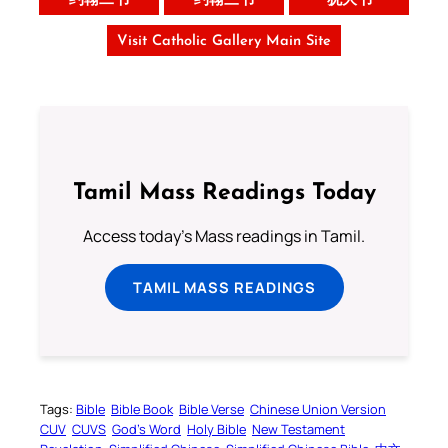
约翰二书
约翰三书
犹大书
Visit Catholic Gallery Main Site
Tamil Mass Readings Today
Access today's Mass readings in Tamil.
TAMIL MASS READINGS
Tags:
Bible
Bible Book
Bible Verse
Chinese Union Version
CUV
CUVS
God’s Word
Holy Bible
New Testament