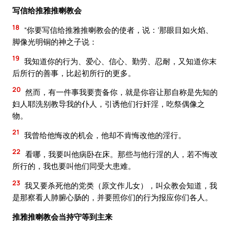
写信给推雅推喇教会
18
“你要写信给推雅推喇教会的使者，说：‘那眼目如火焰、
脚像光明铜的神之子说：
19
我知道你的行为、爱心、信心、勤劳、忍耐，又知道你末
后所行的善事，比起初所行的更多。
20
然而，有一件事我要责备你，就是你容让那自称是先知的
妇人耶洗别教导我的仆人，引诱他们行奸淫，吃祭偶像之
物。
21
我曾给他悔改的机会，他却不肯悔改他的淫行。
22
看哪，我要叫他病卧在床。那些与他行淫的人，若不悔改
所行的，我也要叫他们同受大患难。
23
我又要杀死他的党类（原文作儿女），叫众教会知道，我
是那察看人肺腑心肠的，并要照你们的行为报应你们各人。
推雅推喇教会当持守等到主来