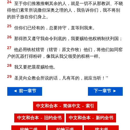
24
至于你们推雅推喇其余的人，就是一切不从那教训、不晓
得他们素常所说撒但深奥之理的人，我告诉你们，我不将别
的担子放在你们身上。
25
但你们已经有的，总要持守，直等到我来。
26
那得胜又遵守我命令到底的，我要赐给他权柄制伏列国；
27
他必用铁杖辖管（辖管：原文作牧）他们，将他们如同窑
户的瓦器打得粉碎，像我从我父领受的权柄一样。
28
我又要把晨星赐给他。
29
圣灵向众教会所说的话，凡有耳的，就应当听！’”
◄ 前一章节
下一章节 ►
中文和合本 – 简体中文 – 索引
中文和合本 – 旧约全书
中文和合本 – 新约全书