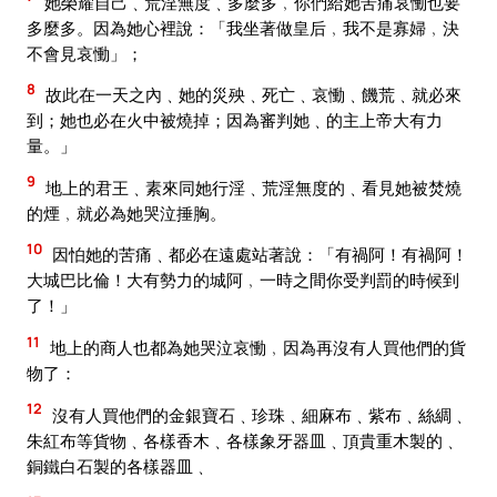
她榮耀自己﹑荒淫無度﹑多麼多﹐你們給她苦痛哀慟也要
多麼多。因為她心裡說：「我坐著做皇后﹐我不是寡婦﹐決
不會見哀慟」；
8
故此在一天之內﹑她的災殃﹑死亡﹑哀慟﹑饑荒﹑就必來
到；她也必在火中被燒掉；因為審判她﹑的主上帝大有力
量。」
9
地上的君王﹑素來同她行淫﹑荒淫無度的﹑看見她被焚燒
的煙﹐就必為她哭泣捶胸。
10
因怕她的苦痛﹑都必在遠處站著說：「有禍阿！有禍阿！
大城巴比倫！大有勢力的城阿﹐一時之間你受判罰的時候到
了！」
11
地上的商人也都為她哭泣哀慟﹐因為再沒有人買他們的貨
物了：
12
沒有人買他們的金銀寶石﹑珍珠﹑細麻布﹑紫布﹑絲綢﹑
朱紅布等貨物﹑各樣香木﹑各樣象牙器皿﹑頂貴重木製的﹑
銅鐵白石製的各樣器皿﹑