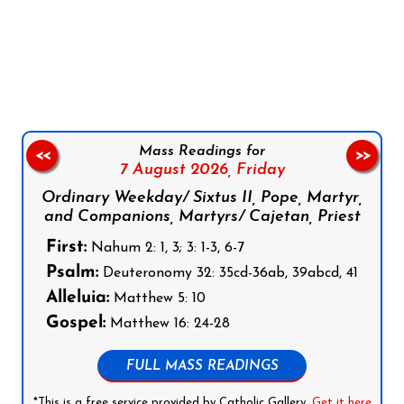
Follow us on Facebook
Follow us on Instagram
Follow us on X
Subscribe to our YouTube Channel
Follow us on WhatsApp
Mass Readings for
<<
>>
7 August 2026,
Friday
Ordinary Weekday/ Sixtus II, Pope, Martyr,
and Companions, Martyrs/ Cajetan, Priest
First:
Nahum 2: 1, 3; 3: 1-3, 6-7
Psalm:
Deuteronomy 32: 35cd-36ab, 39abcd, 41
Alleluia:
Matthew 5: 10
Gospel:
Matthew 16: 24-28
FULL MASS READINGS
*This is a free service provided by Catholic Gallery.
Get it here