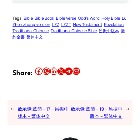
Tags:
Bible
Bible Book
Bible Verse
God’s Word
Holy Bible
Lu
Zhen zhong version
LZZ
LZZT
New Testament
Revelation
Traditional Chinese
Traditional Chinese Bible
呂振中版本
新
約全書
繁体中文
Share this article on Facebook
Share this article on WhatsApp
Share this article on LinkedIn
Share this article on X
Share this article on Telegram
Email this Article
Share:
←
啟示錄 章節 – 17 – 呂振中
啟示錄 章節 – 19 – 呂振中
→
版本 – 繁体中文
版本 – 繁体中文