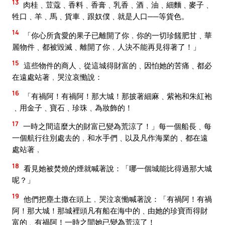
13
肉桂﹑荳蔻﹑香料﹑香膏﹑乳香﹑酒﹑油﹑細麵﹑麥子﹑
牲口﹑羊﹑馬﹑貨車﹑跟奴僕﹑就是人口──等貨色。
14
「你心所貪愛的果子已離開了你﹐你的一切珍饈肥甘﹑華
麗物件﹑都被毀滅﹑離開了你﹐人決不能再見得著了！」
15
這些物件的商人﹑從這城得財富的﹑因怕她的苦痛﹑都必
在遠處站著﹐哭泣哀慟說：
16
「有禍阿！有禍阿！那大城！那披著細麻﹑紫袍和朱紅袍
﹑用金子﹑寶石﹑珍珠﹑為妝飾的！
17
一時之間這麼大的財富已變為荒涼了！」每一個船長﹑每
一個航行往別處去的﹐和水手們﹑以及凡作海業的﹑都在遠
處站著﹐
18
看見她被焚燒的煙就喊著說：「哪一個城能比得過那大城
呢？」
19
他們把塵土撒在頭上﹐哭泣哀慟喊著說：「有禍阿！有禍
阿！那大城！那城裡頭凡有船在海中的﹑由她的珍寶而得財
富的﹑有禍阿！一時之間她已變為荒涼了！