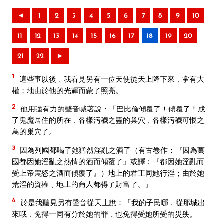
◄
1
2
3
4
5
6
7
8
9
10
11
12
13
14
15
16
17
18
19
20
21
22
►
1
這些事以後﹑我看見另有一位天使從天上降下來﹐掌有大
權；地由於他的光輝而蒙了照亮。
2
他用強有力的聲音喊著說：「巴比倫傾覆了！傾覆了！成
了鬼魔居住的所在﹐各樣污穢之靈的巢穴﹐各樣污穢可恨之
鳥的巢穴了。
3
因為列國都喝了她猛烈淫亂之酒了（有古卷作：『因為萬
國都因她淫亂之熱情的酒而傾覆了』或譯：『都因她淫亂而
受上帝震怒之酒而傾覆了』）地上的君王同她行淫；由於她
荒淫的資權﹑地上的商人都得了財富了。」
4
於是我聽見另有聲音從天上說：「我的子民哪﹐從那城出
來哦﹐免得一同有分於她的罪﹐也免得受她所受的災殃。