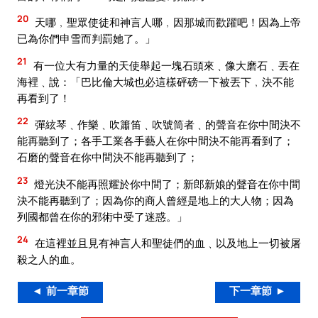
20
天哪﹐聖眾使徒和神言人哪﹐因那城而歡躍吧！因為上帝
已為你們申雪而判罰她了。」
21
有一位大有力量的天使舉起一塊石頭來﹑像大磨石﹑丟在
海裡﹑說：「巴比倫大城也必這樣砰磅一下被丟下﹐決不能
再看到了！
22
彈絃琴﹑作樂﹑吹簫笛﹑吹號筒者﹑的聲音在你中間決不
能再聽到了；各手工業各手藝人在你中間決不能再看到了；
石磨的聲音在你中間決不能再聽到了；
23
燈光決不能再照耀於你中間了；新郎新娘的聲音在你中間
決不能再聽到了；因為你的商人曾經是地上的大人物；因為
列國都曾在你的邪術中受了迷惑。」
24
在這裡並且見有神言人和聖徒們的血﹑以及地上一切被屠
殺之人的血。
◄ 前一章節
下一章節 ►