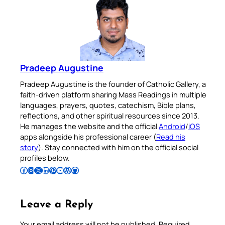
Pradeep Augustine
Pradeep Augustine is the founder of Catholic Gallery, a
faith-driven platform sharing Mass Readings in multiple
languages, prayers, quotes, catechism, Bible plans,
reflections, and other spiritual resources since 2013.
He manages the website and the official
Android
/
iOS
apps alongside his professional career (
Read his
story
). Stay connected with him on the official social
profiles below.
Follow Pradeep on Facebook
Follow Pradeep on Instagram
Follow Pradeep on X
Follow Pradeep on LinkedIn
Follow Pradeep on Pinterest
Subscribe to Pradeep’s Youtube Channel
Follow Pradeep on WordPress
Follow Pradeep on GitHub
Leave a Reply
Your email address will not be published.
Required