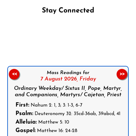
Stay Connected
Follow us on Facebook
Follow us on Instagram
Follow us on X
Subscribe to our YouTube Channel
Follow us on WhatsApp
Mass Readings for
<<
>>
7 August 2026,
Friday
Ordinary Weekday/ Sixtus II, Pope, Martyr,
and Companions, Martyrs/ Cajetan, Priest
First:
Nahum 2: 1, 3; 3: 1-3, 6-7
Psalm:
Deuteronomy 32: 35cd-36ab, 39abcd, 41
Alleluia:
Matthew 5: 10
Gospel:
Matthew 16: 24-28