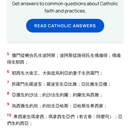
Get answers to common questions about Catholic
faith and practices.
READ CATHOLIC ANSWERS
5
撒門從喇合氏生波阿斯；波阿斯從路得氏生俄備得；俄備
得生耶西；
6
耶西生大衛王。大衛從烏利亞的妻子生所羅門；
7
所羅門生羅波安；羅波安生亞比雅；亞比雅生亞撒；
8
亞撒生約沙法；約沙法生約蘭；約蘭生烏西雅；
9
烏西雅生約坦；約坦生亞哈斯；亞哈斯生希西家；
10
希西家生瑪拿西；瑪拿西生亞們（有古卷：阿麼司）；亞
們生約西亞；