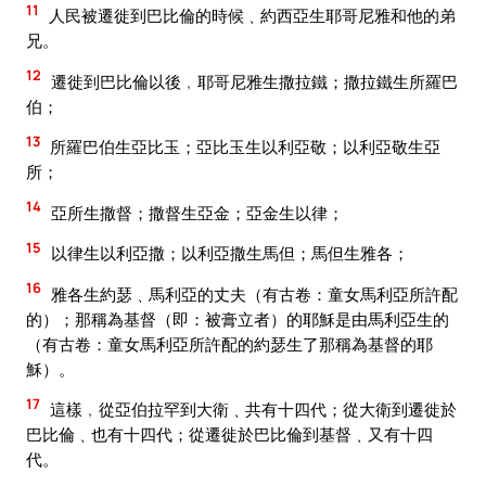
11
人民被遷徙到巴比倫的時候﹑約西亞生耶哥尼雅和他的弟
兄。
12
遷徙到巴比倫以後﹐耶哥尼雅生撒拉鐵；撒拉鐵生所羅巴
伯；
13
所羅巴伯生亞比玉；亞比玉生以利亞敬；以利亞敬生亞
所；
14
亞所生撒督；撒督生亞金；亞金生以律；
15
以律生以利亞撒；以利亞撒生馬但；馬但生雅各；
16
雅各生約瑟﹑馬利亞的丈夫（有古卷：童女馬利亞所許配
的）；那稱為基督（即：被膏立者）的耶穌是由馬利亞生的
（有古卷：童女馬利亞所許配的約瑟生了那稱為基督的耶
穌）。
17
這樣﹐從亞伯拉罕到大衛﹑共有十四代；從大衛到遷徙於
巴比倫﹑也有十四代；從遷徙於巴比倫到基督﹑又有十四
代。