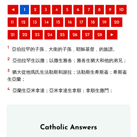
◄
1
2
3
4
5
6
7
8
9
10
11
12
13
14
15
16
17
18
19
20
21
22
23
24
25
26
27
28
►
1
亞伯拉罕的子孫﹑大衛的子孫﹑耶穌基督﹑的族譜。
2
亞伯拉罕生以撒；以撒生雅各；雅各生猶大和他的弟兄；
3
猶大從他瑪氏生法勒斯和謝拉；法勒斯生希斯崙；希斯崙
生亞蘭；
4
亞蘭生亞米拿達；亞米拿達生拿順；拿順生撒門；
Catholic Answers