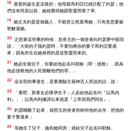
18
基督的誕生是這樣的：他母親馬利亞巳經許配了約瑟；他
們沒有同居以前﹐她就覺得她因聖靈而懷了孕。
19
她丈夫約瑟是個義人﹐不願意公然羞辱她﹐只有意思要祕
密解退她。
20
正想著這些事的時候﹐忽有主的一個使者向約瑟夢中顯現
說：「大衛的子孫約瑟阿﹐不要怕將你的妻子馬利亞娶過
來；因為所生在她身裡的是從聖靈而來的。
21
她必生個兒子﹐你要給他起名叫耶穌（即：拯救）﹐因為
他必拯救他的人民脫離他們的罪。」
22
這全部的事發生﹐是要應驗主藉神言人所說的話﹐說：
23
「看吧﹐那童女必懷孕生子；人必給他起名叫『以馬內
利』」；以馬內利繙譯出來就是『上帝與我們同在』。
24
約瑟睡醒了起來﹐就照主的使者所吩咐他的去作﹐把他的
妻子娶過來；
25
等她生了兒子﹐纔和她同房；就給兒子起名叫耶穌。