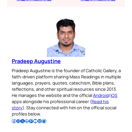
Pradeep Augustine
Pradeep Augustine is the founder of Catholic Gallery, a
faith-driven platform sharing Mass Readings in multiple
languages, prayers, quotes, catechism, Bible plans,
reflections, and other spiritual resources since 2013.
He manages the website and the official
Android
/
iOS
apps alongside his professional career (
Read his
story
). Stay connected with him on the official social
profiles below.
Follow Pradeep on Facebook
Follow Pradeep on Instagram
Follow Pradeep on X
Follow Pradeep on LinkedIn
Follow Pradeep on Pinterest
Subscribe to Pradeep’s Youtube Channel
Follow Pradeep on WordPress
Follow Pradeep on GitHub