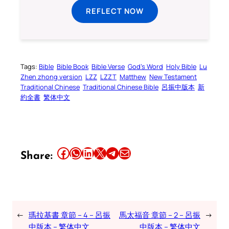
REFLECT NOW
Tags:
Bible
Bible Book
Bible Verse
God’s Word
Holy Bible
Lu
Zhen zhong version
LZZ
LZZT
Matthew
New Testament
Traditional Chinese
Traditional Chinese Bible
呂振中版本
新
約全書
繁体中文
Share this article on Facebook
Share this article on WhatsApp
Share this article on LinkedIn
Share this article on X
Share this article on Telegram
Email this Article
Share:
←
瑪拉基書 章節 – 4 – 呂振
馬太福音 章節 – 2 – 呂振
→
中版本 – 繁体中文
中版本 – 繁体中文