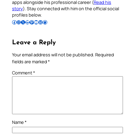
apps alongside his professional career (
Read his
story
). Stay connected with him on the official social
profiles below.
Follow Pradeep on Facebook
Follow Pradeep on Instagram
Follow Pradeep on X
Follow Pradeep on LinkedIn
Follow Pradeep on Pinterest
Subscribe to Pradeep’s Youtube Channel
Follow Pradeep on WordPress
Follow Pradeep on GitHub
Leave a Reply
Your email address will not be published.
Required
fields are marked
*
Comment
*
Name
*