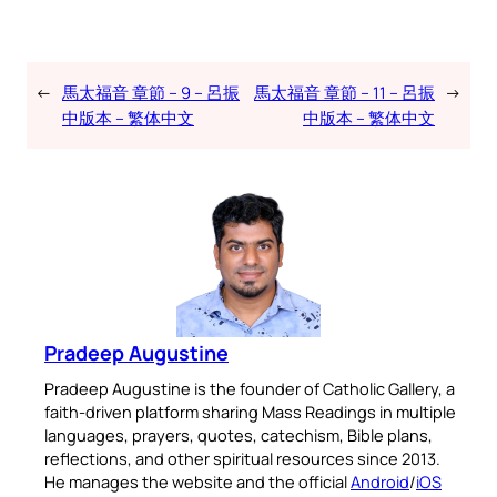
←
馬太福音 章節 – 9 – 呂振
馬太福音 章節 – 11 – 呂振
→
中版本 – 繁体中文
中版本 – 繁体中文
Pradeep Augustine
Pradeep Augustine is the founder of Catholic Gallery, a
faith-driven platform sharing Mass Readings in multiple
languages, prayers, quotes, catechism, Bible plans,
reflections, and other spiritual resources since 2013.
He manages the website and the official
Android
/
iOS