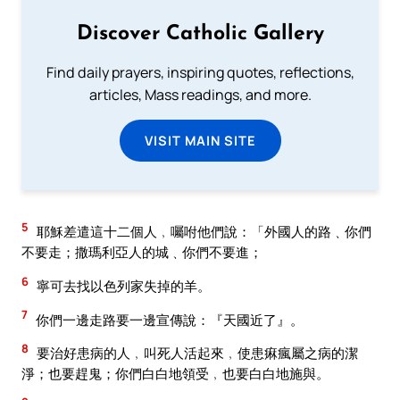
Discover Catholic Gallery
Find daily prayers, inspiring quotes, reflections,
articles, Mass readings, and more.
VISIT MAIN SITE
5
耶穌差遣這十二個人﹐囑咐他們說：「外國人的路﹑你們
不要走；撒瑪利亞人的城﹑你們不要進；
6
寧可去找以色列家失掉的羊。
7
你們一邊走路要一邊宣傳說：『天國近了』。
8
要治好患病的人﹐叫死人活起來﹐使患痳瘋屬之病的潔
淨；也要趕鬼；你們白白地領受﹐也要白白地施與。