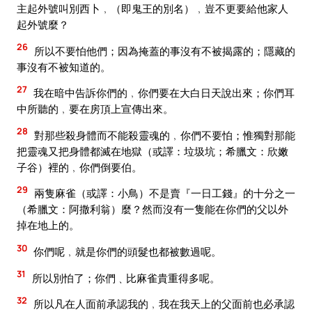
主起外號叫別西卜﹐（即鬼王的別名）﹐豈不更要給他家人
起外號麼？
26
所以不要怕他們；因為掩蓋的事沒有不被揭露的；隱藏的
事沒有不被知道的。
27
我在暗中告訴你們的﹐你們要在大白日天說出來；你們耳
中所聽的﹐要在房頂上宣傳出來。
28
對那些殺身體而不能殺靈魂的﹐你們不要怕；惟獨對那能
把靈魂又把身體都滅在地獄（或譯：垃圾坑；希臘文：欣嫩
子谷）裡的﹐你們倒要伯。
29
兩隻麻雀（或譯：小鳥）不是賣『一日工錢』的十分之一
（希臘文：阿撒利翁）麼？然而沒有一隻能在你們的父以外
掉在地上的。
30
你們呢﹐就是你們的頭髮也都被數過呢。
31
所以別怕了；你們﹑比麻雀貴重得多呢。
32
所以凡在人面前承認我的﹐我在我天上的父面前也必承認