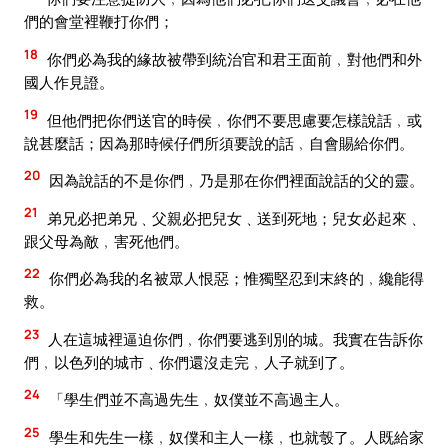
們的會堂裡鞭打你們；
18
你們必為我的緣故被帶到統治官和君王面前﹐對他們和外
國人作見證。
19
但他們把你們送官的時侯﹐你們不要思慮要怎樣說話﹐或
說甚麼話；因為那時候仔們所須要說的話﹐自會賜給你們。
20
因為說話的不是你們﹐乃是那在你們裡面說話的父的靈。
21
弟兄必把弟兄﹑父親必把兒女﹑送到死地；兒女必起來﹑
跟父母為敵﹐害死他們。
22
你們必為我的名被眾人恨惡；惟獨堅忍到末終的﹐纔能得
救。
23
人在這城裡逼迫你們﹐你們要逃到別的城。我實在告訴你
們﹐以色列的城市﹑你們還沒走完﹐人子就到了。
24
「學生們並不高過先生﹐奴僕並不高過主人。
25
學生和先生一樣﹐奴僕和主人一樣﹐也就彀了。人既給家