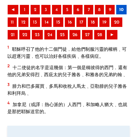
◄
1
2
3
4
5
6
7
8
9
10
11
12
13
14
15
16
17
18
19
20
21
22
23
24
25
26
27
28
►
1
耶穌呼召了他的十二個門徒﹐給他們制服污靈的權柄﹑可
以趕逐污靈﹐也可以治好各樣疾病﹑各樣病症。
2
十二使徒的名字是這幾個：第一個是稱彼得的西門﹐還有
他的兄弟安得烈﹑西庇太的兒子雅各﹑和雅各的兄弟約翰﹑
3
腓力和巴多羅買﹑多馬和收稅人馬太﹑亞勒腓的兒子雅各
和利拜烏﹑
4
加拿尼（或譯：熱心派的）人西門﹑和加略人猶大﹑也就
是那把耶穌送官的。