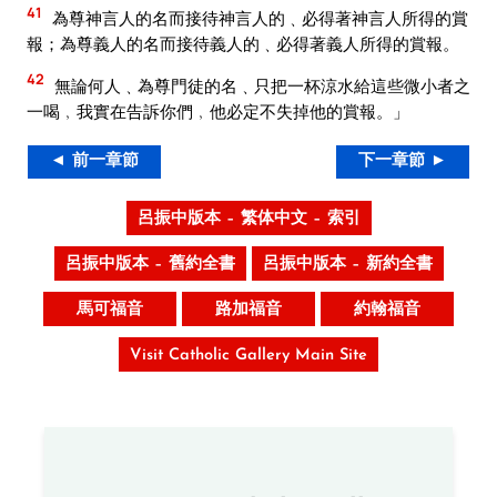
41
為尊神言人的名而接待神言人的﹑必得著神言人所得的賞
報；為尊義人的名而接待義人的﹑必得著義人所得的賞報。
42
無論何人﹑為尊門徒的名﹑只把一杯涼水給這些微小者之
一喝﹐我實在告訴你們﹐他必定不失掉他的賞報。」
◄ 前一章節
下一章節 ►
呂振中版本 – 繁体中文 – 索引
呂振中版本 – 舊約全書
呂振中版本 – 新約全書
馬可福音
路加福音
約翰福音
Visit Catholic Gallery Main Site