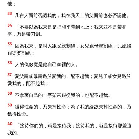
他；
33
凡在人面前否認我的﹐我在我天上的父面前也必否認他。
34
「不要以為我來是是把和平帶到地上；我來並不是帶和
平﹐乃是帶刀劍。
35
因為我來﹑是叫人跟父親割絕﹐女兒跟母親割絕﹐兒媳婦
跟婆婆割絕；
36
人的仇敵竟是他自己家裡的人。
37
愛父親或母親過於愛我的﹐配不起我；愛兒子或女兒過於
愛我的﹐配不起我；
38
不拿著自己的十字架來跟從我的﹐也配不起我。
39
獲得性命的﹐乃失掉性命；為了我的緣故失掉性命的﹐乃
獲得性命。
40
「接待你們的﹑就是接待我；接待我的﹑就是接待那差遣
我的。