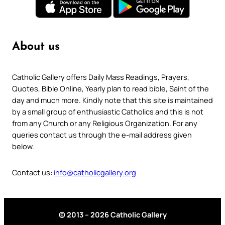
About us
Catholic Gallery offers Daily Mass Readings, Prayers,
Quotes, Bible Online, Yearly plan to read bible, Saint of the
day and much more. Kindly note that this site is maintained
by a small group of enthusiastic Catholics and this is not
from any Church or any Religious Organization. For any
queries contact us through the e-mail address given
below.
Contact us:
info@catholicgallery.org
© 2013 – 2026 Catholic Gallery