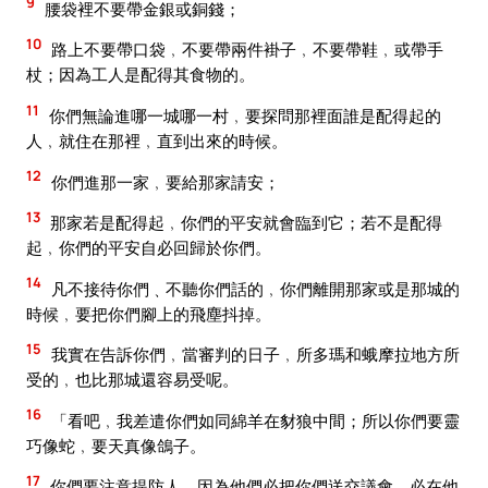
9
腰袋裡不要帶金銀或銅錢；
10
路上不要帶口袋﹐不要帶兩件褂子﹐不要帶鞋﹐或帶手
杖；因為工人是配得其食物的。
11
你們無論進哪一城哪一村﹐要探問那裡面誰是配得起的
人﹐就住在那裡﹐直到出來的時候。
12
你們進那一家﹐要給那家請安；
13
那家若是配得起﹐你們的平安就會臨到它；若不是配得
起﹐你們的平安自必回歸於你們。
14
凡不接待你們﹑不聽你們話的﹐你們離開那家或是那城的
時候﹐要把你們腳上的飛塵抖掉。
15
我實在告訴你們﹐當審判的日子﹐所多瑪和蛾摩拉地方所
受的﹐也比那城還容易受呢。
16
「看吧﹐我差遣你們如同綿羊在豺狼中間；所以你們要靈
巧像蛇﹐要天真像鴿子。
17
你們要注意提防人﹐因為他們必把你們送交議會﹐必在他