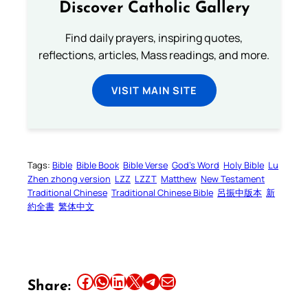
Discover Catholic Gallery
Find daily prayers, inspiring quotes,
reflections, articles, Mass readings, and more.
VISIT MAIN SITE
Tags:
Bible
Bible Book
Bible Verse
God’s Word
Holy Bible
Lu
Zhen zhong version
LZZ
LZZT
Matthew
New Testament
Traditional Chinese
Traditional Chinese Bible
呂振中版本
新
約全書
繁体中文
Share this article on Facebook
Share this article on WhatsApp
Share this article on LinkedIn
Share this article on X
Share this article on Telegram
Email this Article
Share: