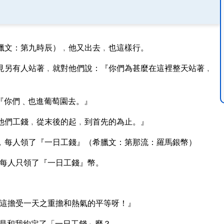
臘文：第九時辰）﹐他又出去﹐也這樣行。
見另有人站著﹐就對他們說：『你們為甚麼在這裡整天站著﹐
『你們﹑也進葡萄園去。』
他們工錢﹐從末後的起﹐到首先的為止。』
﹐每人領了『一日工錢』（希臘文：第那流：羅馬銀幣）
每人只領了『一日工錢』幣。
這擔受一天之重擔和熱氣的平等呀！』
是和我約定了「一日工錢」麼？