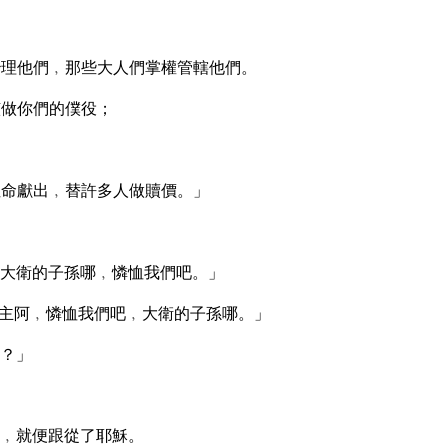
理他們﹐那些大人們掌權管轄他們。
該做你們的僕役；
命獻出﹐替許多人做贖價。」
大衛的子孫哪﹐憐恤我們吧。」
主阿﹐憐恤我們吧﹐大衛的子孫哪。」
？」
﹐就便跟從了耶穌。