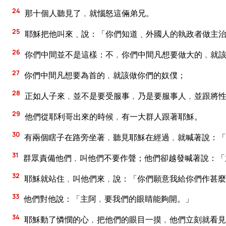
24
那十個人聽見了﹐就惱怒這倆弟兄。
25
耶穌把他叫來﹑說：「你們知道﹑外國人的執政者做主治
26
你們中間並不是這樣：不﹐你們中間凡想要做大的﹐就
27
你們中間凡想要為首的﹐就該做你們的奴僕；
28
正如人子來﹐並不是要受服事﹐乃是要服事人﹐並跟將性
29
他們從耶利哥出來的時候﹐有一大群人跟著耶穌。
30
有兩個瞎子在路旁坐著﹐聽見耶穌在經過﹐就喊著說：「
31
群眾責備他們﹐叫他們不要作聲；他們卻越發喊著說：「
32
耶穌就站住﹐叫他們來﹐說：「你們願意我給你們作甚麼
33
他們對他說：「主阿﹐要我們的眼睛能夠開。」
34
耶穌動了憐憫的心﹐把他們的眼目一摸﹐他們立刻就看見