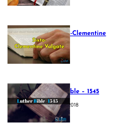
The Sixto-Clementine
Vulgate
July 12, 2025
Luther Bible – 1545
October 17, 2018