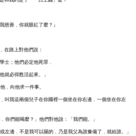
我慈善﹑你就眼紅了麼？』
﹐在路上對他們說：
學士；他們必定他死罪﹐
他就必得甦活起來。」
拜他﹐向他求一件事。
﹑叫我這兩個兒子在你國裡一個坐在你右邊﹐一個坐在你左
﹐你們能喝麼？」他們對他說：「我們能。」
或左邊﹐不是我可以賜的﹐乃是我父為誰豫備了﹐就給誰。」