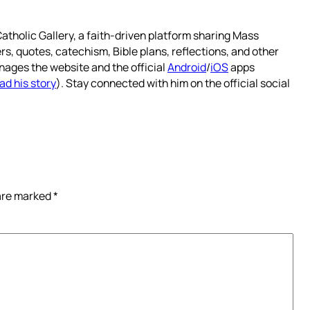
atholic Gallery, a faith-driven platform sharing Mass
rs, quotes, catechism, Bible plans, reflections, and other
nages the website and the official
Android
/
iOS
apps
ad his story
). Stay connected with him on the official social
 are marked
*