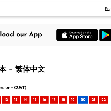
Eng
load our App
文
版本 – 繁体中文
rsion – CUVT)
12
13
14
15
16
17
18
19
20
21
22