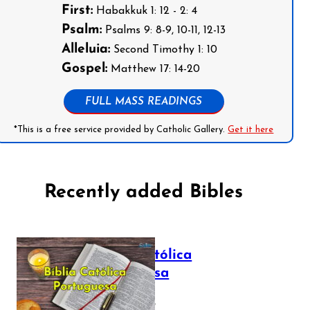
First:
Habakkuk 1: 12 - 2: 4
Psalm:
Psalms 9: 8-9, 10-11, 12-13
Alleluia:
Second Timothy 1: 10
Gospel:
Matthew 17: 14-20
FULL MASS READINGS
*This is a free service provided by Catholic Gallery.
Get it here
Recently added Bibles
Bíblia Católica
Portuguesa
July 16, 2025