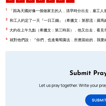
1
「因為天國好像一個做家主的人﹐清早時分出去﹐雇工人
2
和工人約定了一天『一日工錢』（希臘文：第那流：羅馬
3
大約在上午九點（希臘文：第三時辰）﹐他又出去﹐看見
4
就對他們說：『你們﹑也進葡萄園去﹐所應當給的﹐我要
Submit Pray
Let us pray together. Write your pr
SUBMI