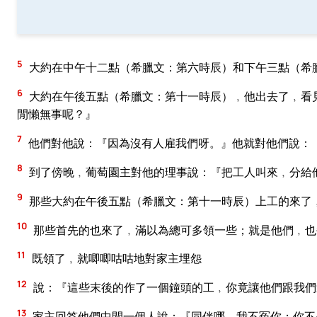
5
大約在中午十二點（希臘文：第六時辰）和下午三點（希
6
大約在午後五點（希臘文：第十一時辰）﹐他出去了﹐看
閒懶無事呢？』
7
他們對他說：『因為沒有人雇我們呀。』他就對他們說：
8
到了傍晚﹐葡萄園主對他的理事說：『把工人叫來﹐分給
9
那些大約在午後五點（希臘文：第十一時辰）上工的來了
10
那些首先的也來了﹐滿以為總可多領一些；就是他們﹐也
11
既領了﹐就唧唧咕咕地對家主埋怨
12
說：『這些末後的作了一個鐘頭的工﹐你竟讓他們跟我們
13
家主回答他們中間一個人說：『同伴哪﹐我不冤你；你不