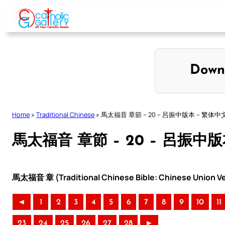
Skip
to
content
Down
Home
»
Traditional Chinese
»
馬太福音 章節 – 20 – 呂振中版本 – 繁体中
馬太福音 章節 – 20 – 呂振中
馬太福音 章 (Traditional Chinese Bible: Chinese Union Ve
◄
1
2
3
4
5
6
7
8
9
10
11
23
24
25
26
27
28
►