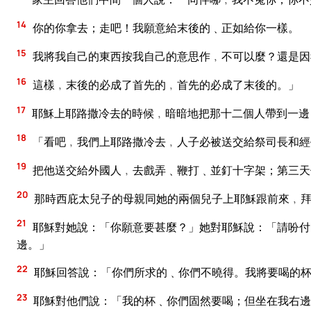
14
你的你拿去；走吧！我願意給末後的﹑正如給你一樣。
15
我將我自己的東西按我自己的意思作﹐不可以麼？還是因
16
這樣﹐末後的必成了首先的﹐首先的必成了末後的。」
17
耶穌上耶路撒冷去的時候﹐暗暗地把那十二個人帶到一邊
18
「看吧﹐我們上耶路撒冷去﹐人子必被送交給祭司長和經
19
把他送交給外國人﹐去戲弄﹑鞭打﹑並釘十字架；第三天
20
那時西庇太兒子的母親同她的兩個兒子上耶穌跟前來﹐
21
耶穌對她說：「你願意要甚麼？」她對耶穌說：「請吩付
邊。」
22
耶穌回答說：「你們所求的﹑你們不曉得。我將要喝的杯
23
耶穌對他們說：「我的杯﹑你們固然要喝；但坐在我右邊