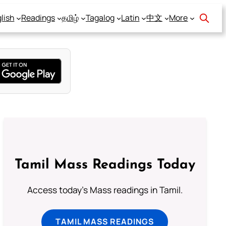
lish
Readings
தமிழ்
Tagalog
Latin
中文
More
Tamil Mass Readings Today
Access today's Mass readings in Tamil.
TAMIL MASS READINGS