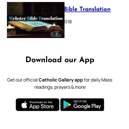
Webster Bible Translation
October 11, 2018
Download our App
Get our official
Catholic Gallery app
for daily Mass
readings, prayers & more