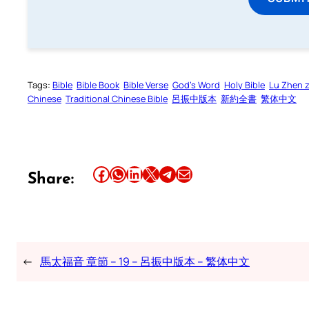
Tags:
Bible
Bible Book
Bible Verse
God’s Word
Holy Bible
Lu Zhen 
Chinese
Traditional Chinese Bible
呂振中版本
新約全書
繁体中文
Share this article on Facebook
Share this article on WhatsApp
Share this article on LinkedIn
Share this article on X
Share this article on Telegram
Email this Article
Share:
←
馬太福音 章節 – 19 – 呂振中版本 – 繁体中文