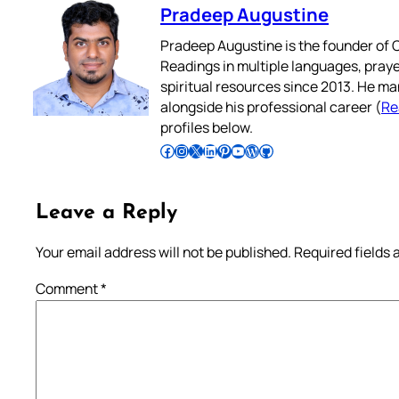
Pradeep Augustine
Pradeep Augustine is the founder of C
Readings in multiple languages, praye
spiritual resources since 2013. He ma
alongside his professional career (
Re
profiles below.
Follow Pradeep on Facebook
Follow Pradeep on Instagram
Follow Pradeep on X
Follow Pradeep on LinkedIn
Follow Pradeep on Pinterest
Subscribe to Pradeep’s Youtube Channel
Follow Pradeep on WordPress
Follow Pradeep on GitHub
Leave a Reply
Your email address will not be published.
Required fields
Comment
*