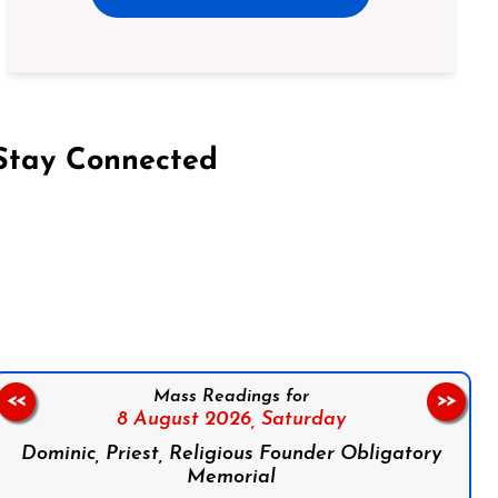
Stay Connected
on Facebook
Follow us on Instagram
Follow us on X
Subscribe to our YouTube Channel
Follow us on WhatsApp
Mass Readings for
<<
>>
8 August 2026,
Saturday
Dominic, Priest, Religious Founder Obligatory
Memorial