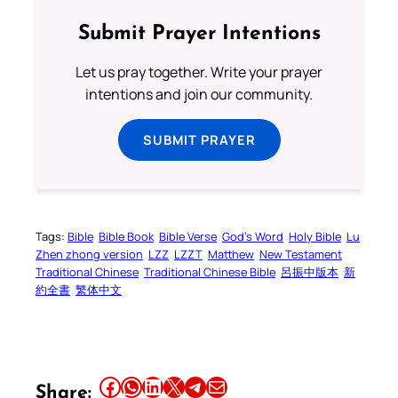
Submit Prayer Intentions
Let us pray together. Write your prayer
intentions and join our community.
SUBMIT PRAYER
Tags:
Bible
Bible Book
Bible Verse
God’s Word
Holy Bible
Lu
Zhen zhong version
LZZ
LZZT
Matthew
New Testament
Traditional Chinese
Traditional Chinese Bible
呂振中版本
新
約全書
繁体中文
Share this article on Facebook
Share this article on WhatsApp
Share this article on LinkedIn
Share this article on X
Share this article on Telegram
Email this Article
Share: