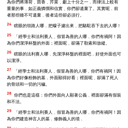
為你們將薄荷﹑茴香﹑芹菜﹑獻上十分之一﹐而律法上較有
重量的事﹐如正義憐憫和信實﹑你們卻遺棄了。其實呢﹐前
者那些雖不可遺棄﹐後者這些卻必須行。
24
瞎眼的領路人哪﹐把蠓子濾出來﹐把駱駝吞下去的人哪！
25
「經學士和法利賽人﹑假冒為善的人哪﹐你們有禍阿！因
為你們潔淨杯盤的外面；裡面呢﹑卻滿了勒索和放縱。
26
瞎眼的法利賽人哪﹐先潔淨杯盤的裡面吧﹐好使外面也可
以潔淨。
27
「經學士和法利賽人﹑假冒為善的人哪﹐你們有禍阿！因
為你們好像粉飾的墓﹐外面顯得好看；裡面呢﹑卻滿了死人
的骨頭和一切的污穢。
28
你們也是這樣：你們外面向人顯著公義﹐裡面卻滿有假裝
和不法。
29
「經學士和法利賽人﹑假冒為善的人哪﹐你們有禍阿！因
為你們建造神言人的墓﹐修飾義人的墳﹐
30