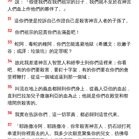
說：『假使我們在我們祖宗的日子﹐我們就不至於在神言
人們血上作他們的夥伴了。』
31
這你們便是控訴自己作證自己是殺害神言人者的子孫了。
32
你們祖宗的惡貫你們去滿盈吧！
33
蛇阿﹐毒蛇的種阿﹐你們怎能逃避地獄（希臘文：欣嫩子
谷；或譯：垃圾坑）的定罪呢？
34
故此我差遣神言人智慧人和經學士到你們這裡來；你看
吧﹐有的你們要殺害﹐要釘十字架﹐有的你們要在你們的會
堂裡鞭打﹐從這一個城追逼到那一個城；
35
叫流在地上的義血都歸到你們身上﹐從義人亞伯的血起﹐
直到巴拉加兒子撒迦利亞的血為止；他就是你們在殿堂和祭
壇間所殺害的。
36
我實在告訴你們﹑這一切罪責﹑都必歸到這世代來。
37
「耶路撒冷阿﹐耶路撒冷﹐你常殺害神言人﹐扔石頭打死
奉遣到你裡面去的人。我多少次願意聚集你的兒女﹐彷彿母