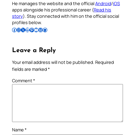
He manages the website and the official
Android
/
iOS
apps alongside his professional career (
Read his
story
). Stay connected with him on the official social
profiles below.
Follow Pradeep on Facebook
Follow Pradeep on Instagram
Follow Pradeep on X
Follow Pradeep on LinkedIn
Follow Pradeep on Pinterest
Subscribe to Pradeep’s Youtube Channel
Follow Pradeep on WordPress
Follow Pradeep on GitHub
Leave a Reply
Your email address will not be published.
Required
fields are marked
*
Comment
*
Name
*