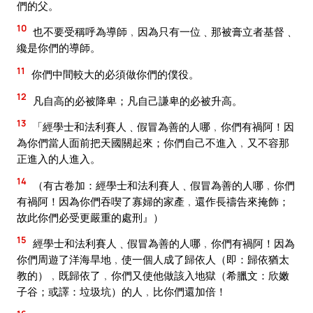
們的父。
10
也不要受稱呼為導師﹐因為只有一位﹑那被膏立者基督﹑
纔是你們的導師。
11
你們中間較大的必須做你們的僕役。
12
凡自高的必被降卑；凡自己謙卑的必被升高。
13
「經學士和法利賽人﹑假冒為善的人哪﹐你們有禍阿！因
為你們當人面前把天國關起來；你們自己不進入﹐又不容那
正進入的人進入。
14
（有古卷加：經學士和法利賽人﹑假冒為善的人哪﹐你們
有禍阿！因為你們吞喫了寡婦的家產﹐還作長禱告來掩飾；
故此你們必受更嚴重的處刑』）
15
經學士和法利賽人﹑假冒為善的人哪﹐你們有禍阿！因為
你們周遊了洋海旱地﹐使一個人成了歸依人（即：歸依猶太
教的）﹐既歸依了﹐你們又使他做該入地獄（希臘文：欣嫩
子谷；或譯：垃圾坑）的人﹐比你們還加倍！