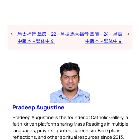
←
馬太福音 章節 – 22 – 呂振
馬太福音 章節 – 24 – 呂振
→
中版本 – 繁体中文
中版本 – 繁体中文
Pradeep Augustine
Pradeep Augustine is the founder of Catholic Gallery, a
faith-driven platform sharing Mass Readings in multiple
languages, prayers, quotes, catechism, Bible plans,
reflections, and other spiritual resources since 2013.