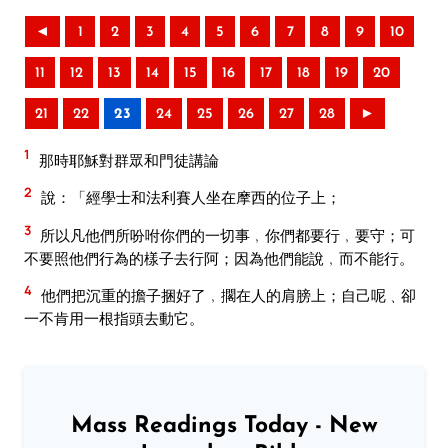
◄
1
2
3
4
5
6
7
8
9
10
11
12
13
14
15
16
17
18
19
20
21
22
23
24
25
26
27
28
►
1
那時耶穌對群眾和門徒講論
2
說：「經學士和法利賽人坐在摩西的位子上；
3
所以凡他們所吩咐你們的一切事﹐你們都要行﹐要守；可
不要照他們行為的樣子去行阿；因為他們能說﹐而不能行。
4
他們把沉重的擔子捆好了﹐擱在人的肩膀上；自己呢﹑卻
一不肯用一根指頭去動它。
Mass Readings Today - New