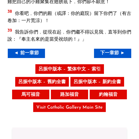
雞把自己的小雞聚集在翅膀底下﹐你們卻不願意！
38
你看吧﹐你們的殿（或譯：你的庭院）留下你們了（有古
卷加：一片荒涼）！
39
我告訴你們﹐從現在起﹐你們繼不得以見我﹐直等到你們
說：『奉主名來的是當受祝頌的！』」
◄ 前一章節
下一章節 ►
呂振中版本 – 繁体中文 – 索引
呂振中版本 – 舊約全書
呂振中版本 – 新約全書
馬可福音
路加福音
約翰福音
Visit Catholic Gallery Main Site