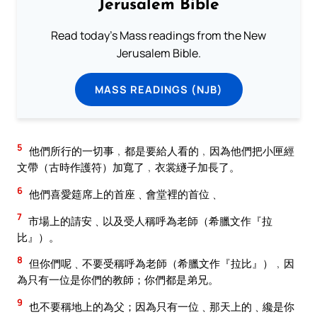
Jerusalem Bible
Read today's Mass readings from the New
Jerusalem Bible.
MASS READINGS (NJB)
5
他們所行的一切事﹐都是要給人看的﹐因為他們把小匣經
文帶（古時作護符）加寬了﹐衣裳繸子加長了。
6
他們喜愛筵席上的首座﹑會堂裡的首位﹑
7
市場上的請安﹑以及受人稱呼為老師（希臘文作『拉
比』）。
8
但你們呢﹑不要受稱呼為老師（希臘文作『拉比』）﹐因
為只有一位是你們的教師；你們都是弟兄。
9
也不要稱地上的為父；因為只有一位﹑那天上的﹑纔是你