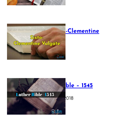
The Sixto-Clementine
Vulgate
July 12, 2025
Luther Bible – 1545
October 17, 2018