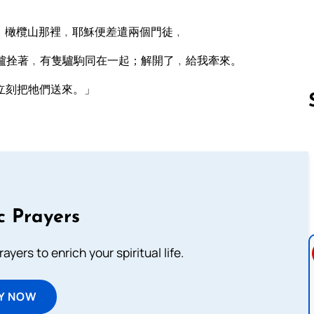
﹐橄欖山那裡﹐耶穌便差遣兩個門徒﹐
驢拴著﹐有隻驢駒同在一起；解開了﹐給我牽來。
立刻把牠們送來。」
Follow us 
c Prayers
ayers to enrich your spiritual life.
Y NOW