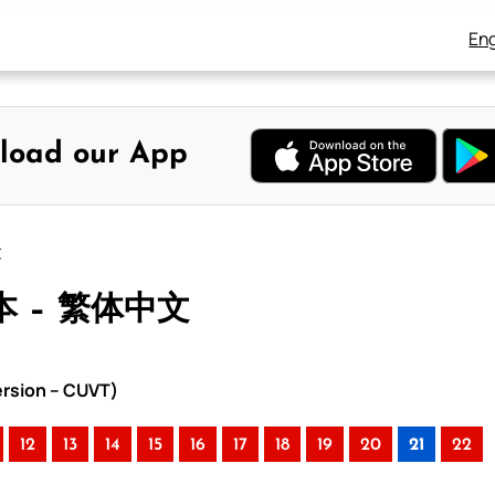
Eng
load our App
文
本 – 繁体中文
rsion – CUVT)
12
13
14
15
16
17
18
19
20
21
22