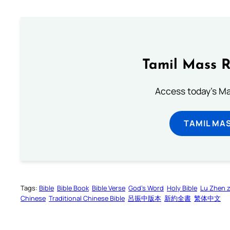
Tamil Mass 
Access today's Mas
TAMIL MA
Tags:
Bible
Bible Book
Bible Verse
God’s Word
Holy Bible
Lu Zhen 
Chinese
Traditional Chinese Bible
呂振中版本
新約全書
繁体中文