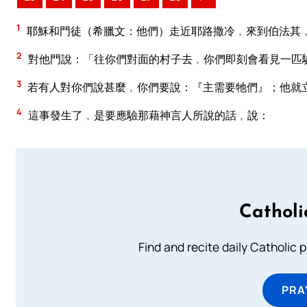
1
耶穌和門徒（希臘文：他們）走近耶路撒冷﹐來到伯法其
2
對他門說：「往你們對面的村子去﹐你們即刻會看見一匹
3
若有人對你們說甚麼﹐你們要說：『主需要牠們』；他就
4
這事發生了﹐是要應驗那藉神言人所說的話﹐說：
Catholi
Find and recite daily Catholic pr
PRA