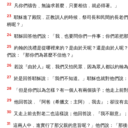
22
凡你們禱告﹑無論求甚麼﹐只要相信﹐就必得著。」
23
耶穌進了殿院﹐正教訓人的時候﹐祭司長和民間的長老們
柄呢？」
24
耶穌回答他們說：「我﹑也要問你們一件事；你們若把那
25
約翰的洗禮是從哪裡來的？是由於天呢？還是由於人呢？
們說：『那你們為甚麼不信他？』
26
若說『由於人』呢﹐我們又怕民眾﹐因為眾人都以約翰
27
於是回答耶穌說：「我們不知道。」耶穌也就對他們說：
28
「但是你們以為怎樣？有一個人有兩個孩子；他走上前對
29
他回答說﹐『阿爸（希臘文：主阿）﹐我去』；卻沒有
30
又走上前去對老二也這樣說；他回答說﹐『我不願意』；
31
這兩人中﹐進實行了那父親的意旨呢？」他們說：「那後