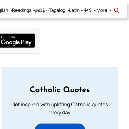
lish
Readings
தமிழ்
Tagalog
Latin
中文
More
Catholic Quotes
Get inspired with uplifting Catholic quotes
every day.