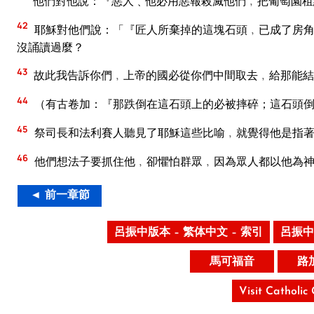
他們對他說：『惡人﹑他必用惡報殺滅他們﹐把葡萄園租
42
耶穌對他們說：「『匠人所棄掉的這塊石頭﹐已成了房角
沒誦讀過麼？
43
故此我告訴你們﹐上帝的國必從你們中間取去﹐給那能結
44
（有古卷加：『那跌倒在這石頭上的必被摔碎；這石頭倒
45
祭司長和法利賽人聽見了耶穌這些比喻﹐就覺得他是指
46
他們想法子要抓住他﹐卻懼怕群眾﹐因為眾人都以他為
◄ 前一章節
呂振中版本 – 繁体中文 – 索引
呂振中
馬可福音
路
Visit Catholic