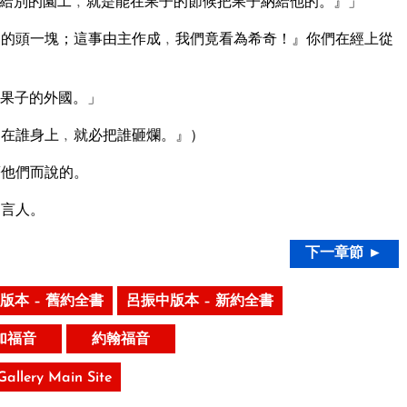
給別的園工﹐就是能在果子的節候把果子納給他的。』」
的頭一塊；這事由主作成﹐我們竟看為希奇！』你們在經上從
果子的外國。」
在誰身上﹐就必把誰砸爛。』）
著他們而說的。
神言人。
下一章節 ►
版本 – 舊約全書
呂振中版本 – 新約全書
加福音
約翰福音
 Gallery Main Site