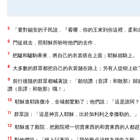
5
「要對錫安的子民說﹐『看哪﹐你的王來到你這裡﹐柔和
6
門徒就去﹐照耶穌所吩咐他們的去作﹐
7
把驢和驢駒牽來﹐將自己的衣裳搭在上面；耶穌就騎上。
8
大多數的群眾都把自己的衣裳舖在路上；另有人從樹上砍
9
前行後隨的群眾都喊著說：「願頌讚（音譯：和散那）歸
讚（音譯：和散那）哦！」
10
耶穌進耶路撒冷﹐全城都驚動了；他們說：「這是誰阿？
11
群眾說：「這是神言人耶穌﹐出於加利利之拿撒勒的。」
12
耶穌進了殿院﹐把殿院裡一切賣東西的和賣東西的人都趕
13
對他們說：「經上記著說：「我的殿必須稱為禱告之殿』