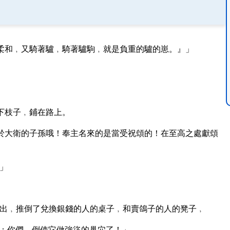
柔和﹐又騎著驢﹐騎著驢駒﹐就是負重的驢的崽。』」
下枝子﹐鋪在路上。
於大衛的子孫哦！奉主名來的是當受祝頌的！在至高之處獻頌
」
出﹐推倒了兌換銀錢的人的桌子﹐和賣鴿子的人的凳子﹐
；你們﹑倒使它做強盜的巢穴了！」