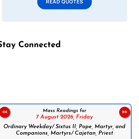
READ QUOTES
Stay Connected
on Facebook
Follow us on Instagram
Follow us on X
Subscribe to our YouTube Channel
Follow us on WhatsApp
Mass Readings for
<<
>>
7 August 2026,
Friday
Ordinary Weekday/ Sixtus II, Pope, Martyr, and
Companions, Martyrs/ Cajetan, Priest