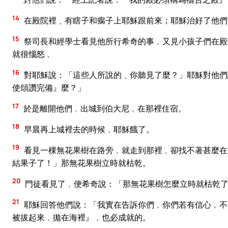
14
在殿院裡﹑有瞎子和瘸子上耶穌跟前來；耶穌治好了他們
15
祭司長和經學士看見他所行希奇的事﹐又見小孩子們在殿
就很惱怒﹐
16
對耶穌說：「這些人所說的﹑你聽見了麼？」耶穌對他們
使頌讚完備』麼？」
17
於是離開他們﹐出城到伯大尼﹐在那裡住宿。
18
早晨再上城裡去的時候﹐耶穌餓了。
19
看見一棵無花果樹在路旁﹐就走到那裡﹐卻找不著甚麼在
結果子了！」那無花果樹立時就枯乾。
20
門徒看見了﹐便希奇說：「那無花果樹怎麼立時就枯乾
21
耶穌回答他們說：「我實在告訴你們﹐你們若有信心﹐不
被拔起來﹐拋在海裡』﹐也必成就的。