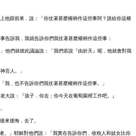
上他跟前來﹐說：「你仗著甚麼權柄作這些事阿？誰給你這權
事告訴我﹐我就告訴你們我仗著甚麼權柄作這些事：
」他們就彼此議論說：「我們若說『由於天』呢﹐他就會對我
為神言人。」
「我﹑也不告訴你們我仗著甚麼權柄作這些事。」
老大說：『孩子﹐你去；你今天在葡萄園裡工作吧。』
去。
後來後悔﹐去了。
者。」耶穌對他們說：「我實在告訴你們﹐收稅人和妓女比你