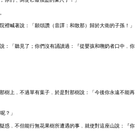
。
院裡喊著說：「願頌讚（音譯：和散那）歸於大衛的子孫！」
說：「聽見了；你們沒有誦讀過：『從嬰孩和嗍奶者口中﹐你
那樹上﹐不過單有葉子﹐於是對那樹說：「今後你永遠不能再
了呢？」
疑惑﹐不但能行無花果樹所遭遇的事﹐就使對這座山說：『你