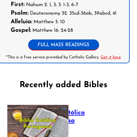
First:
Nahum 2: 1, 3; 3: 1-3, 6-7
Psalm:
Deuteronomy 32: 35cd-36ab, 39abcd, 41
Alleluia:
Matthew 5: 10
Gospel:
Matthew 16: 24-28
FULL MASS READINGS
*This is a free service provided by Catholic Gallery.
Get it here
Recently added Bibles
Bíblia Católica
Portuguesa
July 16, 2025