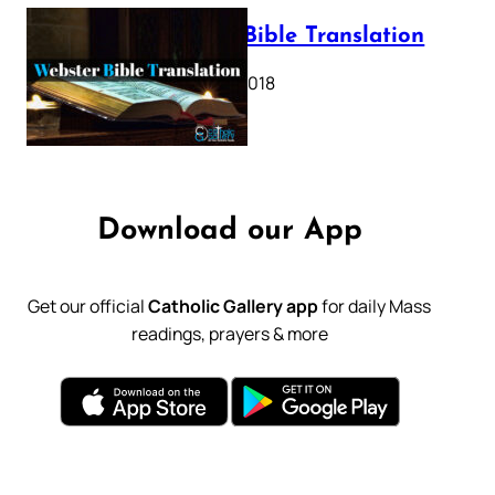
Webster Bible Translation
October 11, 2018
Download our App
Get our official
Catholic Gallery app
for daily Mass
readings, prayers & more