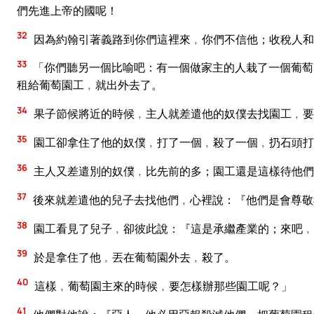
們先進上帝的國呢！
32
因為約翰引著義路到你們這裡來﹐你們不信他；收稅人和
33
「你們聽另一個比喻吧：有一個做家主的人栽了一個葡萄
租給葡萄園工﹐就出外去了。
34
果子節候將近的時候﹐主人就差遣他的奴僕去找園工﹐要
35
園工卻拿住了他的奴僕﹐打了一個﹐殺了一個﹐扔石頭打
36
主人又差遣別的奴僕﹐比先前的多；園工還是這樣待他們
37
後來就差遣他的兒子去找他們﹐心裡說：『他們是會尊敬
38
園工看見了兒子﹐卻彼此說：『這是承繼產業的；來吧﹐
39
於是拿住了他﹐丟在葡萄園外去﹐殺了。
40
這樣﹐葡萄園主來的時候﹐要怎樣辦那些園工呢？」
41