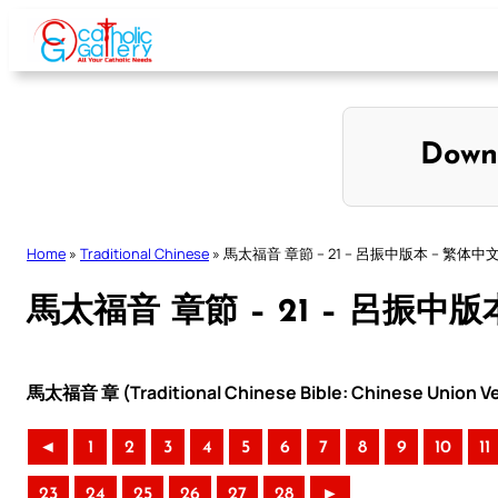
Skip
to
content
Down
Home
»
Traditional Chinese
»
馬太福音 章節 – 21 – 呂振中版本 – 繁体中
馬太福音 章節 – 21 – 呂振中版
馬太福音 章 (Traditional Chinese Bible: Chinese Union Ve
◄
1
2
3
4
5
6
7
8
9
10
11
23
24
25
26
27
28
►