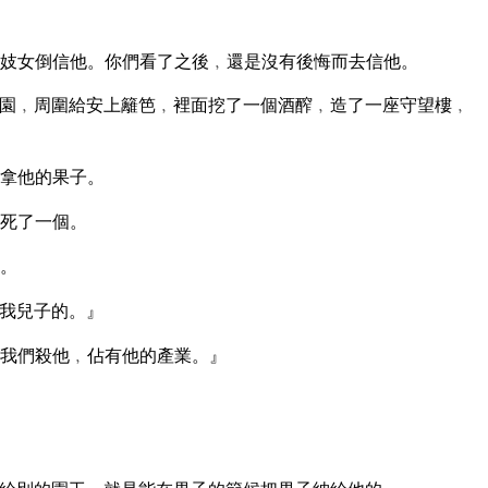
妓女倒信他。你們看了之後﹐還是沒有後悔而去信他。
園﹐周圍給安上籬笆﹐裡面挖了一個酒醡﹐造了一座守望樓﹐
拿他的果子。
死了一個。
。
我兒子的。』
我們殺他﹐佔有他的產業。』