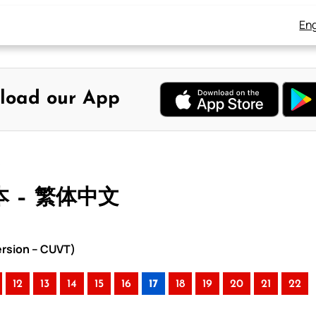
Eng
load our App
文
本 – 繁体中文
rsion – CUVT)
12
13
14
15
16
17
18
19
20
21
22