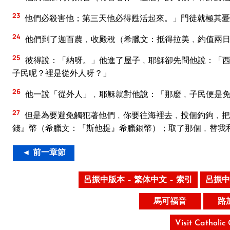
23
他們必殺害他；第三天他必得甦活起來。」門徒就極其憂
24
他們到了迦百農﹐收殿稅（希臘文：抵得拉美﹐約值兩日
25
彼得說：「納呀。」他進了屋子﹐耶穌卻先問他說：「西
子民呢？裡是從外人呀？」
26
他一說「從外人」﹐耶穌就對他說：「那麼﹐子民便是
27
但是為要避免觸犯著他們﹐你要往海裡去﹐投個釣鉤﹐把
錢』幣（希臘文：『斯他提』希臘銀幣）；取了那個﹐替我
◄ 前一章節
呂振中版本 – 繁体中文 – 索引
呂振中
馬可福音
路
Visit Catholic