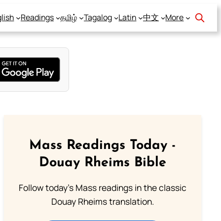
lish
Readings
தமிழ்
Tagalog
Latin
中文
More
Mass Readings Today -
Douay Rheims Bible
Follow today's Mass readings in the classic
Douay Rheims translation.