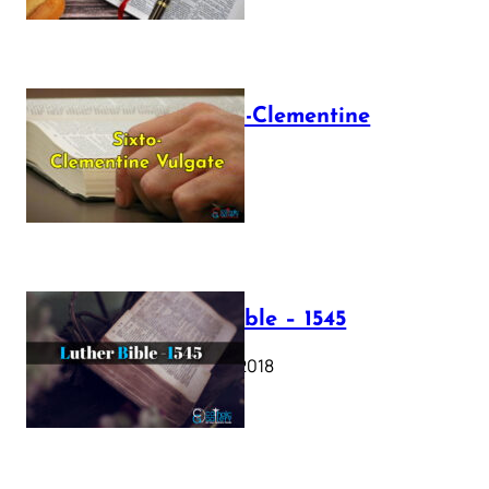
The Sixto-Clementine
Vulgate
July 12, 2025
Luther Bible – 1545
October 17, 2018