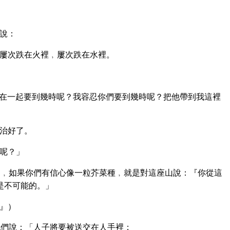
說：
屢次跌在火裡﹐屢次跌在水裡。
在一起要到幾時呢？我容忍你們要到幾時呢？把他帶到我這裡
治好了。
呢？」
﹐如果你們有信心像一粒芥菜種﹐就是對這座山說：『你從這
是不可能的。」
』）
們說：「人子將要被送交在人手裡；