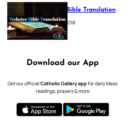
Webster Bible Translation
October 11, 2018
Download our App
Get our official
Catholic Gallery app
for daily Mass
readings, prayers & more