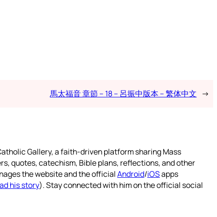
馬太福音 章節 – 18 – 呂振中版本 – 繁体中文
→
atholic Gallery, a faith-driven platform sharing Mass
rs, quotes, catechism, Bible plans, reflections, and other
nages the website and the official
Android
/
iOS
apps
ad his story
). Stay connected with him on the official social