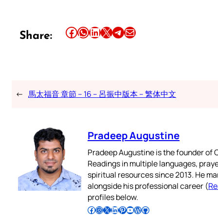
Share this article on Facebook
Share this article on WhatsApp
Share this article on LinkedIn
Share this article on X
Share this article on Telegram
Email this Article
Share:
←
馬太福音 章節 – 16 – 呂振中版本 – 繁体中文
Pradeep Augustine
Pradeep Augustine is the founder of C
Readings in multiple languages, praye
spiritual resources since 2013. He ma
alongside his professional career (
Re
profiles below.
Follow Pradeep on Facebook
Follow Pradeep on Instagram
Follow Pradeep on X
Follow Pradeep on LinkedIn
Follow Pradeep on Pinterest
Subscribe to Pradeep’s Youtube Channel
Follow Pradeep on WordPress
Follow Pradeep on GitHub