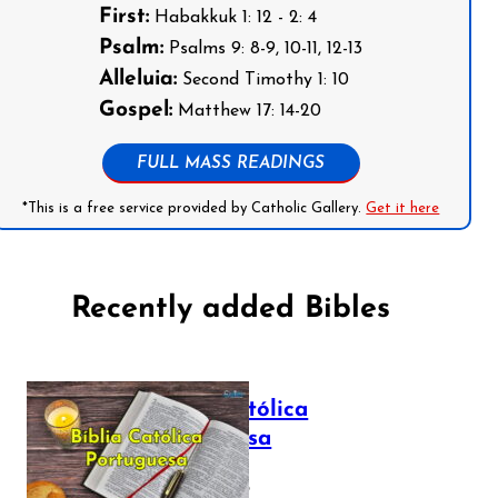
First:
Habakkuk 1: 12 - 2: 4
Psalm:
Psalms 9: 8-9, 10-11, 12-13
Alleluia:
Second Timothy 1: 10
Gospel:
Matthew 17: 14-20
FULL MASS READINGS
*This is a free service provided by Catholic Gallery.
Get it here
Recently added Bibles
Bíblia Católica
Portuguesa
July 16, 2025