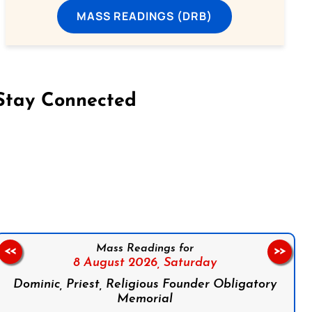
MASS READINGS (DRB)
Stay Connected
on Facebook
Follow us on Instagram
Follow us on X
Subscribe to our YouTube Channel
Follow us on WhatsApp
Mass Readings for
<<
>>
8 August 2026,
Saturday
Dominic, Priest, Religious Founder Obligatory
Memorial