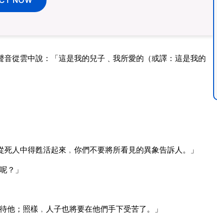
聲音從雲中說：「這是我的兒子﹑我所愛的（或譯：這是我的
從死人中得甦活起來﹐你們不要將所看見的異象告訴人。」
呢？」
待他；照樣﹐人子也將要在他們手下受苦了。」