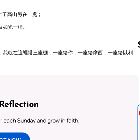
上了高山另在一處；
白如光一樣。
﹐我就在這裡搭三座棚﹐一座給你﹐一座給摩西﹐一座給以利
Follow us 
Reflection
or each Sunday and grow in faith.
ECT NOW