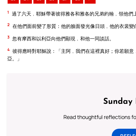
1
過了六天﹐耶穌帶著彼得雅各和雅各的兄弟約翰﹐領他們
2
在他們面前變了形質：他的臉面發光像日頭﹐他的衣裳變
3
忽有摩西和以利亞向他們顯現﹐和他一同談話。
4
彼得應時對耶穌說：「主阿﹐我們在這裡真好；你若願意
亞。」
Sunday 
Read thoughtful reflections f
REFL