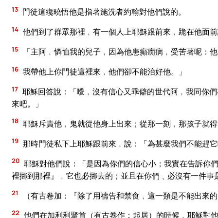
13
門徒這纔曉悟他是指著施洗者約翰對他們說的。
14
他們到了群眾那裡﹐有一個人上耶穌跟前來﹐跪在他面前
15
「主阿﹐憐恤我的兒子﹐因為他患癲癇病﹐受苦著呢：他
16
我帶他上你門徒這裡來﹐他們卻不能治好他。」
17
耶穌回答說：「噯﹐沒有信心又乖僻的世代阿﹐我同你們
來吧。」
18
耶穌斥責他﹐鬼就從他身上出來；從那一刻﹐那孩子就得
19
那時門徒私下上耶穌跟前來﹐說：「為甚麼我們不能趕它
20
耶穌對他們說：「是因為你們的信心小；我實在告訴你們
裡挪到那裡』﹐它也必挪去的；並且在你們﹑必沒有一件事
21
（有古卷加：『除了用禱告和禁食﹐這一類是不能出來的
22
他們在加利利聚首（有古卷作：起居）的時候﹐耶穌對他