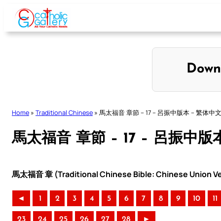
Skip
to
content
Down
Home
»
Traditional Chinese
»
馬太福音 章節 – 17 – 呂振中版本 – 繁体中
馬太福音 章節 – 17 – 呂振中版
馬太福音 章 (Traditional Chinese Bible: Chinese Union Ve
◄
1
2
3
4
5
6
7
8
9
10
11
23
24
25
26
27
28
►