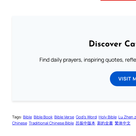
Discover Ca
Find daily prayers, inspiring quotes, ref
VISIT 
Tags:
Bible
Bible Book
Bible Verse
God’s Word
Holy Bible
Lu Zhen 
Chinese
Traditional Chinese Bible
呂振中版本
新約全書
繁体中文