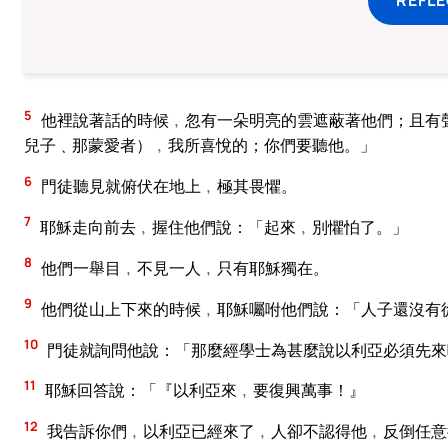
5
他裡說著話的時候﹐忽有一朵明亮的雲遮蔽著他們；且有
兒子﹑那蒙愛者）﹐我所喜悅的；你們要聽他。」
6
門徒聽見就俯伏在地上﹐極其畏懼。
7
耶穌走向前去﹐握住他們說：「起來﹐別懼怕了。」
8
他們一舉目﹐不見一人﹐只有耶穌獨在。
9
他們從山上下來的時候﹐耶穌囑咐他們說：「人子還沒有
10
門徒就詢問他說：「那麼經學士為甚麼說以利亞必須先來
11
耶穌回答說：「『以利亞來﹐要復興萬事！』
12
我告訴你們﹐以利亞已經來了﹐人卻不認得他﹐反倒任意