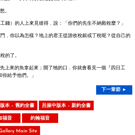
愁。
工錢）的人上來見彼得﹐說：「你們的先生不納殿稅麼？」
門﹐你以為怎樣？地上的君王從誰收稅銀或丁稅呢？從自己的
免稅的了。
先上來的魚拿起來；開了牠的口﹐你就會看見一個『四日工
和你給予他們。」
下一章節 ►
版本 – 舊約全書
呂振中版本 – 新約全書
加福音
約翰福音
 Gallery Main Site