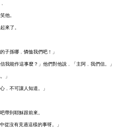
﹐
嗤笑他。
便起來了。
的子孫哪﹐憐恤我們吧！」
信我能作這事麼？」他們對他說﹐「主阿﹐我們信。」
吧。」
心﹐不可讓人知道。」
吧帶到耶穌跟前來。
中從沒有見過這樣的事呀。」