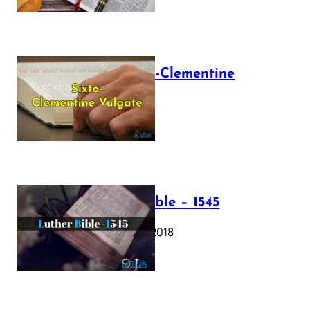
The Sixto-Clementine
Vulgate
July 12, 2025
Luther Bible – 1545
October 17, 2018