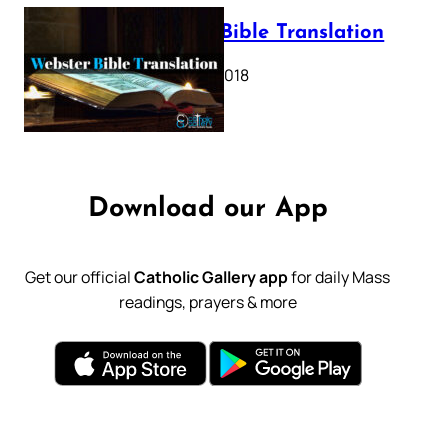
Webster Bible Translation
October 11, 2018
Download our App
Get our official
Catholic Gallery app
for daily Mass
readings, prayers & more