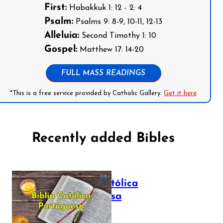
First:
Habakkuk 1: 12 - 2: 4
Psalm:
Psalms 9: 8-9, 10-11, 12-13
Alleluia:
Second Timothy 1: 10
Gospel:
Matthew 17: 14-20
FULL MASS READINGS
*This is a free service provided by Catholic Gallery.
Get it here
Recently added Bibles
Bíblia Católica
Portuguesa
July 16, 2025