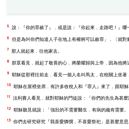
5
說：『你的罪赦了』﹐或是說：『你起來﹐走路吧！』哪
6
但是為叫你們知道人子在地上有權柄可以赦罪」﹐〔就對
7
那人就起來﹐往他家去。
8
群眾看見﹐就起了敬畏的心﹐將榮耀歸與上帝﹐因為他將
9
耶穌從那裡往前走﹐看見一個人名叫馬太﹑在稅關上坐著
10
耶穌在屋裡坐席﹐有許多收稅人和『罪人』來了﹐跟耶穌
11
法利賽人看見﹐就對耶穌的門徒說：「你們的先生為甚麼
12
耶穌聽見就說：「強壯的不需要醫生﹐有病的纔有需要。
13
你們去研究研究『我喜愛憐憫﹐不喜愛祭祀」是甚麼意思