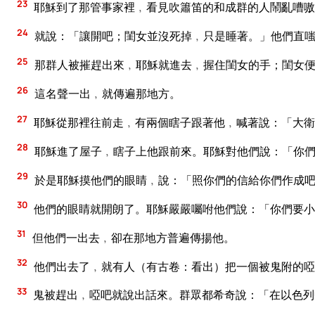
23
耶穌到了那管事家裡﹐看見吹簫笛的和成群的人鬧亂嘈嗷
24
就說：「讓開吧；閨女並沒死掉﹐只是睡著。」他們直
25
那群人被摧趕出來﹐耶穌就進去﹐握住閨女的手；閨女
26
這名聲一出﹐就傳遍那地方。
27
耶穌從那裡往前走﹐有兩個瞎子跟著他﹐喊著說：「大衛
28
耶穌進了屋子﹐瞎子上他跟前來。耶穌對他們說：「你們
29
於是耶穌摸他們的眼睛﹐說：「照你們的信給你們作成
30
他們的眼睛就開朗了。耶穌嚴嚴囑咐他們說：「你們要小
31
但他們一出去﹐卻在那地方普遍傳揚他。
32
他們出去了﹐就有人（有古卷：看出）把一個被鬼附的啞
33
鬼被趕出﹐啞吧就說出話來。群眾都希奇說：「在以色列