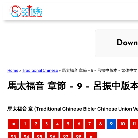
Skip
to
content
Down
Home
»
Traditional Chinese
»
馬太福音 章節 – 9 – 呂振中版本 – 繁体中文
馬太福音 章節 – 9 – 呂振中版
馬太福音 章 (Traditional Chinese Bible: Chinese Union Ve
◄
1
2
3
4
5
6
7
8
9
10
11
23
24
25
26
27
28
►