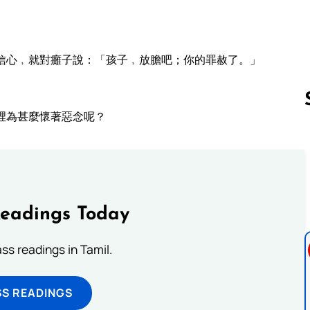
信心﹐就對癱子說：「孩子﹐放膽吧；你的罪赦了。」
裡為甚麼懷著惡念呢？
Follow us 
Readings Today
s readings in Tamil.
SS READINGS