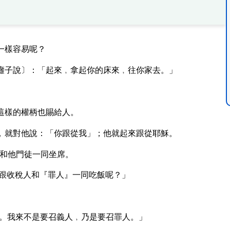
一樣容易呢？
癱子說〕：「起來﹐拿起你的床來﹐往你家去。」
這樣的權柄也賜給人。
﹐就對他說：「你跟從我」；他就起來跟從耶穌。
和他門徒一同坐席。
跟收稅人和『罪人』一同吃飯呢？」
。我來不是要召義人﹐乃是要召罪人。」