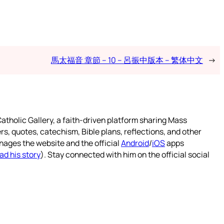
馬太福音 章節 – 10 – 呂振中版本 – 繁体中文
→
atholic Gallery, a faith-driven platform sharing Mass
rs, quotes, catechism, Bible plans, reflections, and other
nages the website and the official
Android
/
iOS
apps
ad his story
). Stay connected with him on the official social