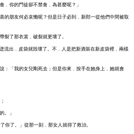
食﹐你的門徒卻不禁食﹐為甚麼呢？」
喜的朋友何必哀慟呢？但是日子必到﹐新郎一從他們中間被取
帶裂了那衣裳﹐破裂就更壞了。
迸流出﹐皮袋就毀壞了。不﹐人是把新酒裝在新皮袋裡﹐兩樣
說：「我的女兒剛死去；但是你來﹐按手在她身上﹐她就會
子；
的。」
了你了。」從那一刻﹐那女人就得了救治。