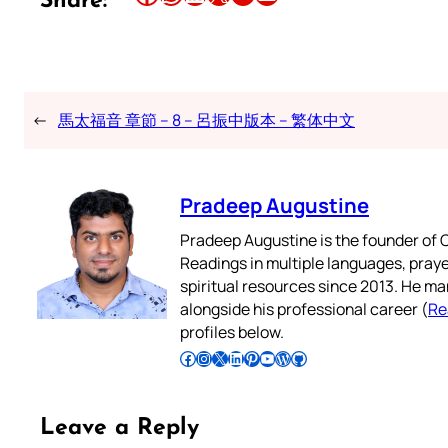
Share:
←
馬太福音 章節 – 8 – 呂振中版本 – 繁体中文
Pradeep Augustine
Pradeep Augustine is the founder of C
Readings in multiple languages, praye
spiritual resources since 2013. He ma
alongside his professional career (
Re
profiles below.
Follow Pradeep on Facebook
Follow Pradeep on Instagram
Follow Pradeep on X
Follow Pradeep on LinkedIn
Follow Pradeep on Pinterest
Subscribe to Pradeep’s Youtube Channel
Follow Pradeep on WordPress
Follow Pradeep on GitHub
Leave a Reply