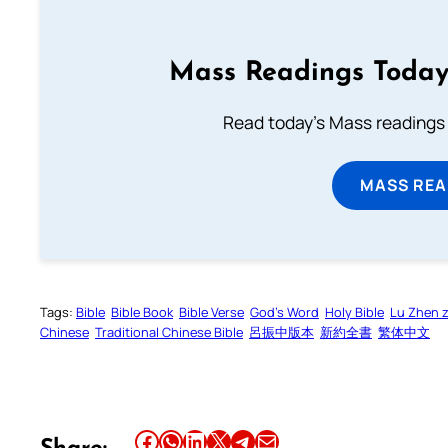
Mass Readings Today
Read today's Mass readings 
MASS REA
Tags:
Bible
Bible Book
Bible Verse
God’s Word
Holy Bible
Lu Zhen 
Chinese
Traditional Chinese Bible
呂振中版本
新約全書
繁体中文
Share this article on Facebook
Share this article on WhatsApp
Share this article on LinkedIn
Share this article on X
Share this article on Telegram
Email this Article