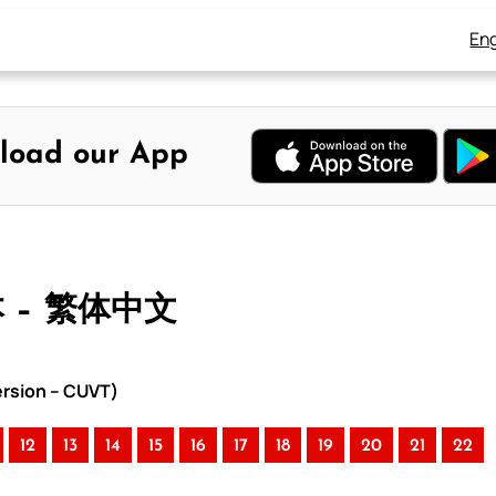
Eng
load our App
本 – 繁体中文
rsion – CUVT)
12
13
14
15
16
17
18
19
20
21
22