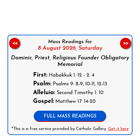
Follow us on Facebook
Follow us on Instagram
Follow us on X
Subscribe to our YouTube Channel
Follow us on WhatsApp
Mass Readings for
<<
>>
8 August 2026,
Saturday
Dominic, Priest, Religious Founder Obligatory
Memorial
First:
Habakkuk 1: 12 - 2: 4
Psalm:
Psalms 9: 8-9, 10-11, 12-13
Alleluia:
Second Timothy 1: 10
Gospel:
Matthew 17: 14-20
FULL MASS READINGS
*This is a free service provided by Catholic Gallery.
Get it here