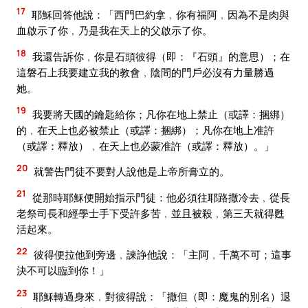
17
耶穌回答他說：「西門巴約拿﹐你有福阿﹐因為不是肉與
血啟示了你﹐乃是我在天上的父啟示了你。
18
我還告訴你﹐你是石頭彼得（即：『石頭』的意思）；在
這磐石上我要建立我的教會﹐陰間的門戶必沒有力量勝過
她。
19
我要將天國的鑰匙給你；凡你在地上禁止（或譯：捆綁）
的﹐在天上也必被禁止（或譯：捆綁）；凡你在地上准許
（或譯：釋放）﹐在天上也必蒙准許（或譯：釋放）。」
20
就警告門徒不要對人說他是上帝所膏立的。
21
從那時耶穌便開始指示門徒：他必須往耶路撒冷去﹐從長
老祭司長和經學士手下受許多苦﹐並且被殺﹐第三天就得甦
活起來。
22
彼得便拉他到旁邊﹐諫諍他說：「主阿﹐千萬不可；這事
決不可以臨到你！」
23
耶穌轉過身來﹐對彼得說：「撒但（即：魔鬼的別名）退