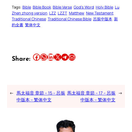
Tags:
Bible
Bible Book
Bible Verse
God’s Word
Holy Bible
Lu
Zhen zhong version
LZZ
LZZT
Matthew
New Testament
Traditional Chinese
Traditional Chinese Bible
呂振中版本
新
約全書
繁体中文
Share this article on Facebook
Share this article on WhatsApp
Share this article on LinkedIn
Share this article on X
Share this article on Telegram
Email this Article
Share:
←
馬太福音 章節 – 15 – 呂振
馬太福音 章節 – 17 – 呂振
→
中版本 – 繁体中文
中版本 – 繁体中文