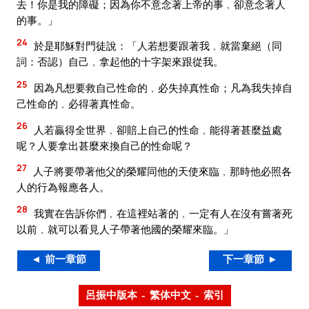
去！你是我的障礙；因為你不意念著上帝的事﹐卻意念著人
的事。」
24
於是耶穌對門徒說：「人若想要跟著我﹐就當棄絕（同
詞：否認）自己﹐拿起他的十字架來跟從我。
25
因為凡想要救自己性命的﹐必失掉真性命；凡為我失掉自
己性命的﹐必得著真性命。
26
人若贏得全世界﹐卻賠上自己的性命﹐能得著甚麼益處
呢？人要拿出甚麼來換自己的性命呢？
27
人子將要帶著他父的榮耀同他的天使來臨﹐那時他必照各
人的行為報應各人。
28
我實在告訴你們﹐在這裡站著的﹐一定有人在沒有嘗著死
以前﹐就可以看見人子帶著他國的榮耀來臨。」
◄ 前一章節
下一章節 ►
呂振中版本 – 繁体中文 – 索引