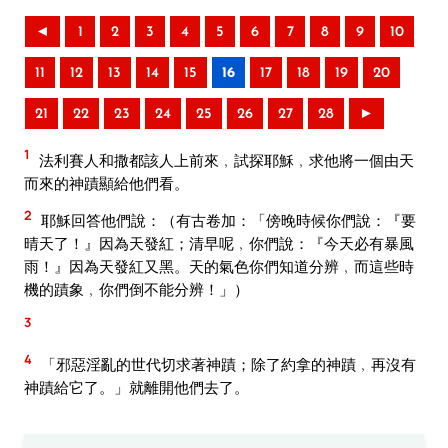
◄
1
2
3
4
5
6
7
8
9
10
11
12
13
14
15
16
17
18
19
20
21
22
23
24
25
26
27
28
►
1
法利賽人和撒都該人上前來﹐試探耶穌﹐求他將一個由天
而來的神蹟顯給他們看。
2
耶穌回答他們說：（有古卷加：「傍晚時候你們說：『要
晴天了！』因為天發紅；清早呢﹐你們說：『今天必有暴風
雨！』因為天發紅又黑。天的氣色你們知道分辨﹐而這些時
機的蹟象﹐你們倒不能分辨！」）
3
4
「邪惡淫亂的世代切求著神蹟；除了約拿的神蹟﹐再沒有
神蹟給它了。」就離開他們去了。