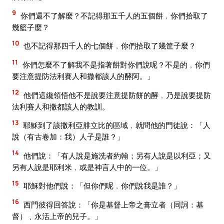
9
你們還不了解麼？不記得那五千人的五個餅﹐你們拾取了
幾籃子麼？
10
也不記得那四千人的七個餅﹐你們拾取了幾筐子麼？
11
你們怎麼不了解我不是指著餅對你們說呢？不是的﹐你們
要注意提防法利賽人和撒都該人的酵阿。」
12
他們這纔領悟他不是說要注意提防餅的酵﹐乃是說要提防
法利賽人和撒都該人的教訓。
13
耶穌到了該撒利亞腓立比的區域﹐就問他的門徒說：「人
說（有古卷加：我）人子是誰？」
14
他們說：「有人說是施洗者約翰；另有人說是以利亞；又
另有人說是耶利米﹐或是神言人中的一位。」
15
耶穌對他們說：「但你們呢﹐你們說我是誰？」
16
西門彼得回答說：「你是基督上帝之膏立者（同詞：基
督）﹑永活上帝的兒子。」