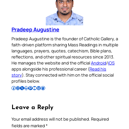
Pradeep Augustine
Pradeep Augustine is the founder of Catholic Gallery, a
faith-driven platform sharing Mass Readings in multiple
languages, prayers, quotes, catechism, Bible plans,
reflections, and other spiritual resources since 2013.
He manages the website and the official
Android
/
iOS
apps alongside his professional career (
Read his
story
). Stay connected with him on the official social
profiles below.
Follow Pradeep on Facebook
Follow Pradeep on Instagram
Follow Pradeep on X
Follow Pradeep on LinkedIn
Follow Pradeep on Pinterest
Subscribe to Pradeep’s Youtube Channel
Follow Pradeep on WordPress
Follow Pradeep on GitHub
Leave a Reply
Your email address will not be published.
Required
fields are marked
*