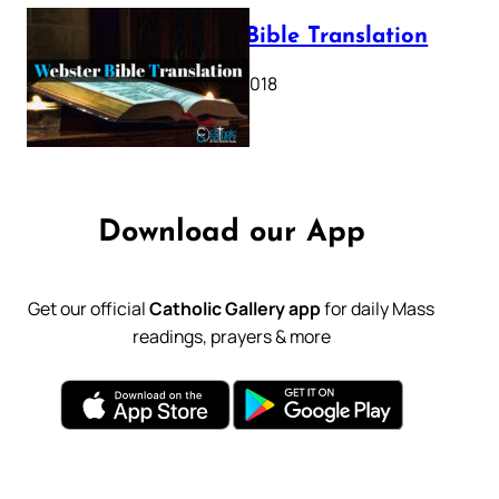
Webster Bible Translation
October 11, 2018
Download our App
Get our official
Catholic Gallery app
for daily Mass
readings, prayers & more