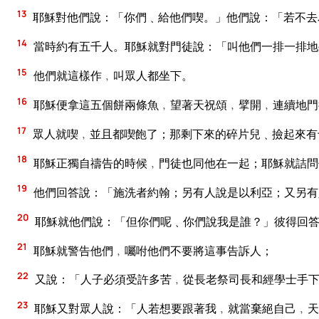
13
耶穌對他們說：「你們﹑給他們喫。」他們說：「若不去
14
當時約有五千人。耶穌就對門徒說：「叫他們一排一排地
15
他們就這樣作﹐叫眾人都坐下。
16
耶穌便拿這五個餅兩條魚﹐望著天祝頌﹐擘開﹐連續地門
17
眾人就喫﹐並且都喫飽了；那剩下來的碎片兒﹑撿起來有
18
耶穌正獨自禱告的時候﹐門徒也同他在一起；耶穌就詰問
19
他們回答說：「施洗者約翰；另有人說是以利亞；又另有
20
耶穌就他們說：「但你們呢﹑你們說我是誰？」彼得回答
21
耶穌就警告他們﹐囑咐他們不要將這事告訴人；
22
又說：「人子必須受許多苦﹐從長老祭司長和經學士手下
23
耶穌又對眾人說：「人若想要跟著我﹐就當棄絕自己﹐天