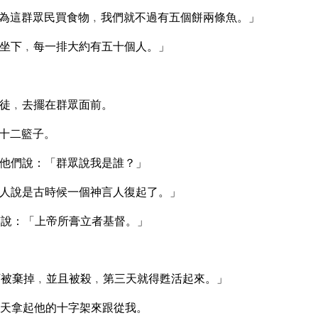
為這群眾民買食物﹐我們就不過有五個餅兩條魚。」
坐下﹐每一排大約有五十個人。」
徒﹐去擺在群眾面前。
十二籃子。
他們說：「群眾說我是誰？」
人說是古時候一個神言人復起了。」
說：「上帝所膏立者基督。」
被棄掉﹐並且被殺﹐第三天就得甦活起來。」
天拿起他的十字架來跟從我。