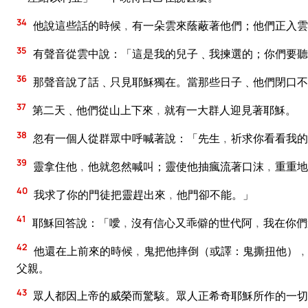
34
他說這些話的時候﹐有一朵雲來蔭蔽著他們；他們正入雲
35
有聲音從雲中說：「這是我的兒子﹑我揀選的；你們要聽
36
那聲音說了話﹑只見耶穌獨在。當那些日子﹑他們閉口不
37
第二天﹑他們從山上下來﹐就有一大群人迎見著耶穌。
38
忽有一個人從群眾中呼喊著說：「先生﹐祈求你看看我的
39
靈拿住他﹐他就忽然喊叫；靈使他抽瘋流著口沫﹐重重地
40
我求了你的門徒把靈趕出來﹐他門卻不能。」
41
耶穌回答說：「噯﹐沒有信心又乖僻的世代阿﹐我在你們
42
他還在上前來的時候﹐鬼把他摔倒（或譯：鬼撕扭他）﹐
父親。
43
眾人都因上帝的威榮而驚駭。眾人正希奇耶穌所作的一切