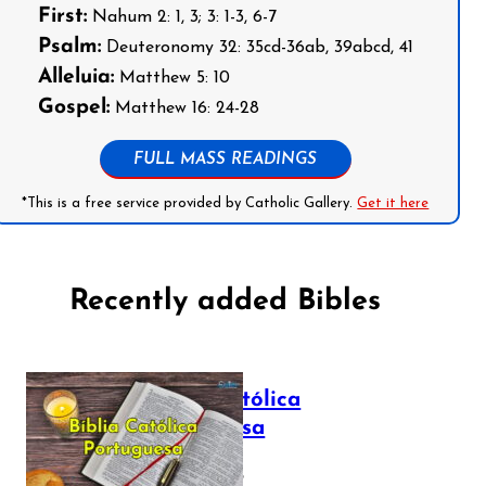
First:
Nahum 2: 1, 3; 3: 1-3, 6-7
Psalm:
Deuteronomy 32: 35cd-36ab, 39abcd, 41
Alleluia:
Matthew 5: 10
Gospel:
Matthew 16: 24-28
FULL MASS READINGS
*This is a free service provided by Catholic Gallery.
Get it here
Recently added Bibles
Bíblia Católica
Portuguesa
July 16, 2025