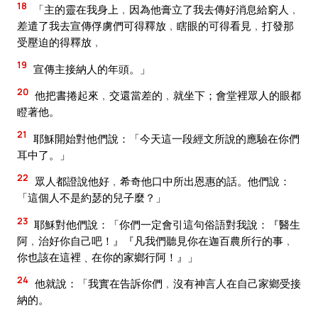
18
「主的靈在我身上﹐因為他膏立了我去傳好消息給窮人﹐
差遣了我去宣傳俘虜們可得釋放﹐瞎眼的可得看見﹐打發那
受壓迫的得釋放﹐
19
宣傳主接納人的年頭。」
20
他把書捲起來﹐交還當差的﹐就坐下；會堂裡眾人的眼都
瞪著他。
21
耶穌開始對他們說：「今天這一段經文所說的應驗在你們
耳中了。」
22
眾人都證說他好﹐希奇他口中所出恩惠的話。他們說：
「這個人不是約瑟的兒子麼？」
23
耶穌對他們說：「你們一定會引這句俗語對我說：『醫生
阿﹐治好你自己吧！』『凡我們聽見你在迦百農所行的事﹐
你也該在這裡﹑在你的家鄉行阿！』」
24
他就說：「我實在告訴你們﹐沒有神言人在自己家鄉受接
納的。