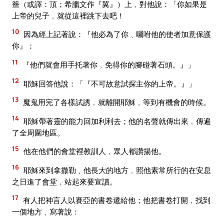
簷（或譯：頂；希臘文作『翼』）上﹐對他說：「你如果是
上帝的兒子﹐就從這裡跳下去吧！
10
因為經上記著說：『他必為了你﹑囑咐他的使者加意保護
你』；
11
『他們就會用手托著你﹐免得你的腳碰著石頭。』」
12
耶穌回答他說：「『不可故意試探主你的上帝。』」
13
魔鬼用完了各樣試誘﹐就離開耶穌﹐等到有機會的時候。
14
耶穌帶著靈的能力回加利利去；他的名聲就傳出來﹐傳遍
了全周圍地區。
15
他在他們的會堂裡教訓人﹐眾人都讚揚他。
16
耶穌來到拿撒勒﹑他長大的地方﹐照他素常所行的在安息
之日進了會堂﹐站起來要宣讀。
17
有人把神言人以賽亞的書卷遞給他；他把書卷打開﹐找到
一個地方﹑寫著說：