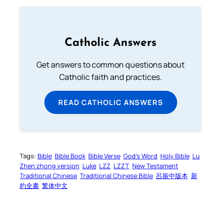
Catholic Answers
Get answers to common questions about
Catholic faith and practices.
READ CATHOLIC ANSWERS
Tags:
Bible
Bible Book
Bible Verse
God’s Word
Holy Bible
Lu
Zhen zhong version
Luke
LZZ
LZZT
New Testament
Traditional Chinese
Traditional Chinese Bible
呂振中版本
新
約全書
繁体中文