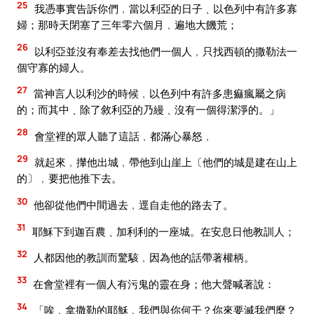
25
我憑事實告訴你們﹐當以利亞的日子﹑以色列中有許多寡
婦；那時天閉塞了三年零六個月﹐遍地大饑荒；
26
以利亞並沒有奉差去找他們一個人﹐只找西頓的撒勒法一
個守寡的婦人。
27
當神言人以利沙的時候﹐以色列中有許多患痲瘋屬之病
的；而其中﹑除了敘利亞的乃縵﹑沒有一個得潔淨的。」
28
會堂裡的眾人聽了這話﹐都滿心暴怒﹐
29
就起來﹐攆他出城﹐帶他到山崖上〔他們的城是建在山上
的〕﹐要把他推下去。
30
他卻從他們中間過去﹐逕自走他的路去了。
31
耶穌下到迦百農﹑加利利的一座城。在安息日他教訓人；
32
人都因他的教訓而驚駭﹐因為他的話帶著權柄。
33
在會堂裡有一個人有污鬼的靈在身；他大聲喊著說：
34
「唉﹐拿撒勒的耶穌﹐我們與你何干？你來要滅我們麼？