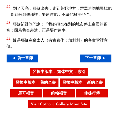
42
到了天亮﹑耶穌出去﹐走到荒野地方；群眾迫切地尋找他
﹑直到來到他那裡﹑要留住他﹐不讓他離開他們。
43
耶穌卻對他們說：「我必須也在別的城市傳上帝國的福
音；因為我奉差遣﹑正是要作這事。」
44
於是耶穌在猶太人（有古卷作：加利利）的各會堂裡宣
傳。
◄ 前一章節
下一章節 ►
呂振中版本 – 繁体中文 – 索引
呂振中版本 – 舊約全書
呂振中版本 – 新約全書
馬可福音
約翰福音
使徒行傳
Visit Catholic Gallery Main Site