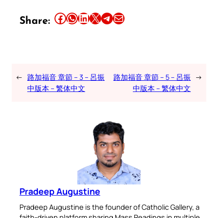
Share this article on Facebook
Share this article on WhatsApp
Share this article on LinkedIn
Share this article on X
Share this article on Telegram
Email this Article
Share:
←
路加福音 章節 – 3 – 呂振
路加福音 章節 – 5 – 呂振
→
中版本 – 繁体中文
中版本 – 繁体中文
Pradeep Augustine
Pradeep Augustine is the founder of Catholic Gallery, a
faith-driven platform sharing Mass Readings in multiple