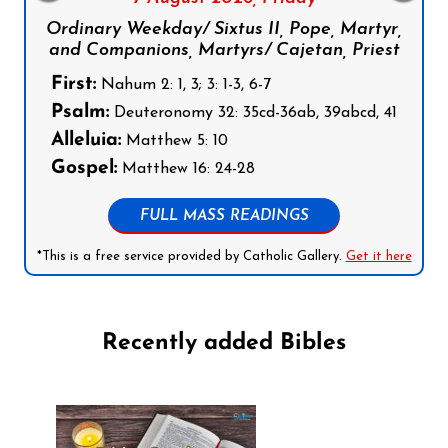
Ordinary Weekday/ Sixtus II, Pope, Martyr,
and Companions, Martyrs/ Cajetan, Priest
First:
Nahum 2: 1, 3; 3: 1-3, 6-7
Psalm:
Deuteronomy 32: 35cd-36ab, 39abcd, 41
Alleluia:
Matthew 5: 10
Gospel:
Matthew 16: 24-28
FULL MASS READINGS
*This is a free service provided by Catholic Gallery.
Get it here
Recently added Bibles