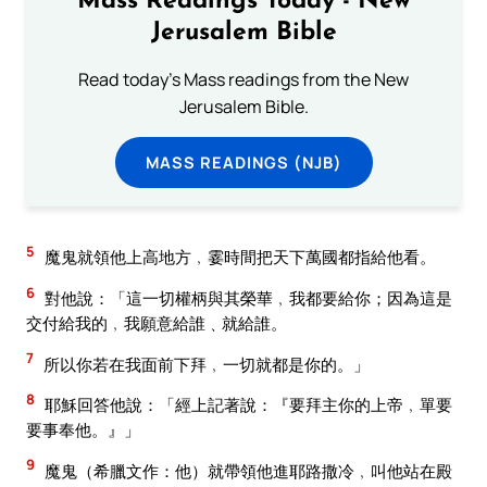
Mass Readings Today - New
Jerusalem Bible
Read today's Mass readings from the New
Jerusalem Bible.
MASS READINGS (NJB)
5
魔鬼就領他上高地方﹐霎時間把天下萬國都指給他看。
6
對他說：「這一切權柄與其榮華﹐我都要給你；因為這是
交付給我的﹐我願意給誰﹑就給誰。
7
所以你若在我面前下拜﹐一切就都是你的。」
8
耶穌回答他說：「經上記著說：『要拜主你的上帝﹐單要
要事奉他。』」
9
魔鬼（希臘文作：他）就帶領他進耶路撒冷﹐叫他站在殿