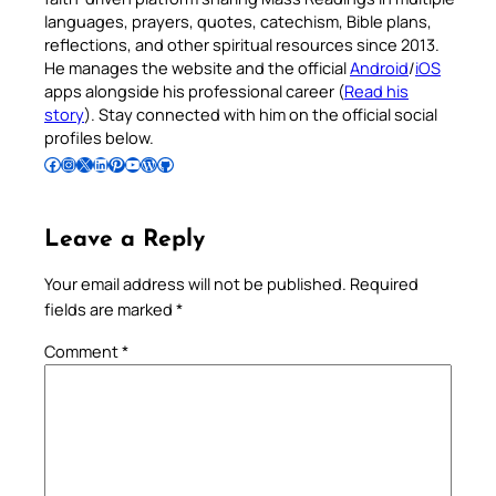
languages, prayers, quotes, catechism, Bible plans,
reflections, and other spiritual resources since 2013.
He manages the website and the official
Android
/
iOS
apps alongside his professional career (
Read his
story
). Stay connected with him on the official social
profiles below.
Follow Pradeep on Facebook
Follow Pradeep on Instagram
Follow Pradeep on X
Follow Pradeep on LinkedIn
Follow Pradeep on Pinterest
Subscribe to Pradeep’s Youtube Channel
Follow Pradeep on WordPress
Follow Pradeep on GitHub
Leave a Reply
Your email address will not be published.
Required
fields are marked
*
Comment
*