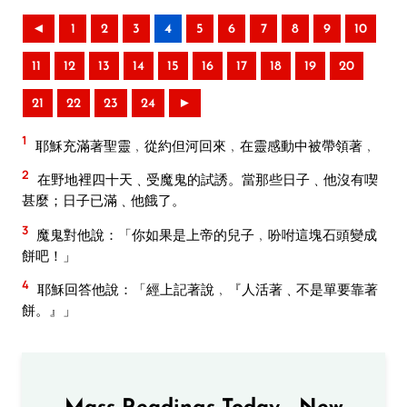
◄
1
2
3
4
5
6
7
8
9
10
11
12
13
14
15
16
17
18
19
20
21
22
23
24
►
1
耶穌充滿著聖靈﹐從約但河回來﹐在靈感動中被帶領著﹐
2
在野地裡四十天﹑受魔鬼的試誘。當那些日子﹑他沒有喫
甚麼；日子已滿﹑他餓了。
3
魔鬼對他說：「你如果是上帝的兒子﹐吩咐這塊石頭變成
餅吧！」
4
耶穌回答他說：「經上記著說﹐『人活著﹑不是單要靠著
餅。』」