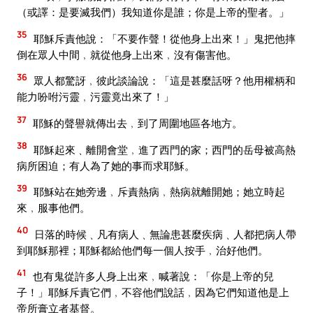
（或譯：是要滅我們）我知道你是誰；你是上帝的聖者。」
35
耶穌斥責他說：「不要作聲！從他身上出來！」鬼把他摔
倒在眾人中間﹐就從他身上出來﹐沒有傷害他。
36
眾人都驚訝﹐彼此談論說：「這是甚麼話呀？他用權柄和
能力吩咐污靈﹐污靈竟出來了！」
37
耶穌的聲譽就傳出去﹐到了周圍地區各地方。
38
耶穌起來﹑離開會堂﹐進了西門的家；西門的岳母被高熱
病所困迫；有人為了她的事而求耶穌。
39
耶穌站在她旁邊﹐斥責熱病﹐熱病就離開她；她立時起
來﹐服事他們。
40
日落的時候﹑凡有病人﹑無論患甚麼疾病﹑人都把病人帶
到耶穌那裡；耶穌都給他們每一個人按手﹐治好他們。
41
也有鬼從許多人身上出來﹐喊著說：「你是上帝的兒
子！」耶穌斥責它們﹐不容他們說話﹐因為它們知道他是上
帝所膏立者基督。