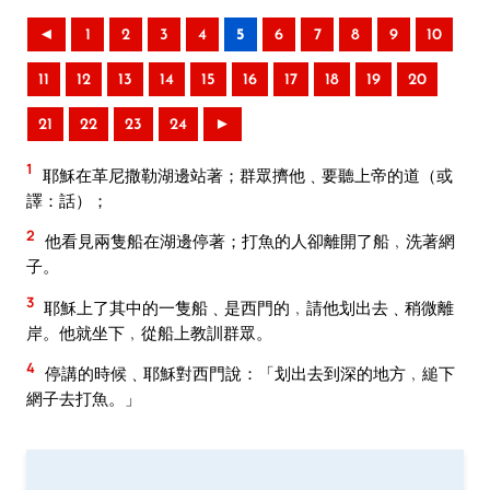
◄
1
2
3
4
5
6
7
8
9
10
11
12
13
14
15
16
17
18
19
20
21
22
23
24
►
1
耶穌在革尼撒勒湖邊站著；群眾擠他﹑要聽上帝的道（或
譯：話）；
2
他看見兩隻船在湖邊停著；打魚的人卻離開了船﹐洗著網
子。
3
耶穌上了其中的一隻船﹑是西門的﹐請他划出去﹑稍微離
岸。他就坐下﹐從船上教訓群眾。
4
停講的時候﹑耶穌對西門說：「划出去到深的地方﹐縋下
網子去打魚。」