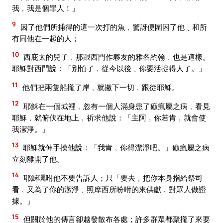
我﹐我是個罪人！」
9
因了他們所捕得的這一次打的魚﹐驚訝便圍困了他﹑和所
有同他在一起的人；
10
西庇太的兒子﹑那跟西門作夥友的雅各約翰﹑也是這樣。
耶穌對西門說：「別怕了﹐從今以後﹑你要活捉得人了。」
11
他們把兩隻船攏了岸﹐就撇下一切﹐跟從耶穌。
12
耶穌在一個城裡﹐忽有一個人滿身患了痲瘋屬之病﹐看見
耶穌﹐就俯伏在地上﹐祈求他說：「主阿﹐你若肯﹐就會使
我潔淨。」
13
耶穌就伸手摸他說：「我肯﹐你得潔淨吧。」痲瘋屬之病
立刻離開了他。
14
耶穌囑咐他不要告訴人；只「要去﹐把你本身指給祭司
看﹐又為了你的潔淨﹑照摩西所吩咐的來供獻﹐對眾人做證
據。」
15
但關於他的傳言卻越發散布各處；許多群眾都聚攏了來要