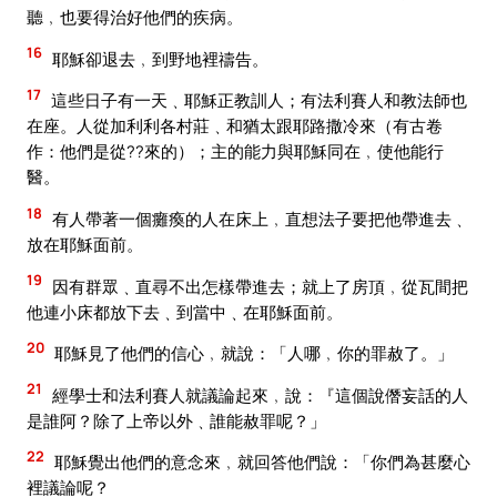
聽﹐也要得治好他們的疾病。
16
耶穌卻退去﹐到野地裡禱告。
17
這些日子有一天﹑耶穌正教訓人；有法利賽人和教法師也
在座。人從加利利各村莊﹑和猶太跟耶路撒冷來（有古卷
作：他們是從??來的）；主的能力與耶穌同在﹐使他能行
醫。
18
有人帶著一個癱瘓的人在床上﹐直想法子要把他帶進去﹑
放在耶穌面前。
19
因有群眾﹑直尋不出怎樣帶進去；就上了房頂﹐從瓦間把
他連小床都放下去﹑到當中﹑在耶穌面前。
20
耶穌見了他們的信心﹐就說：「人哪﹐你的罪赦了。」
21
經學士和法利賽人就議論起來﹐說：『這個說僭妄話的人
是誰阿？除了上帝以外﹑誰能赦罪呢？」
22
耶穌覺出他們的意念來﹐就回答他們說：「你們為甚麼心
裡議論呢？