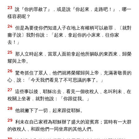
23
說『你的罪赦了』﹐或是說『你起來﹐走路吧！』﹐哪一
樣容易呢？
24
但是為要使你們知道人子在地上有權柄可以赦罪﹐〔就對
癱子說〕我對你說：「起來﹐拿起你的小床來﹐往你家
去！」
25
那人立時起來﹐當眾人面前拿起他所躺臥的東西來﹐歸榮
耀與上帝。
26
驚奇抓住了眾人﹐他們就將榮耀歸與上帝﹐充滿著敬畏的
心﹑說：「今天我們看見了不可思議的事了。」
27
這些事以後﹑耶穌出去﹐看見一個收稅人﹑名叫利未﹑在
稅關上坐著﹐就對他說：「你跟從我。」
28
他就撇下了一切﹐起來跟從耶穌。
29
利未在自己家裡為耶穌辦了盛大的迎賓席；當時有一大群
的收稅人﹑和跟他們一同坐席的其他人們。
30