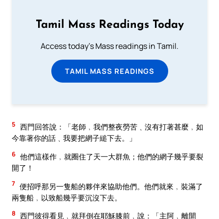
Tamil Mass Readings Today
Access today's Mass readings in Tamil.
TAMIL MASS READINGS
5
西門回答說：「老師﹐我們整夜勞苦﹑沒有打著甚麼﹐如
今靠著你的話﹑我要把網子縋下去。」
6
他們這樣作﹐就圈住了天一大群魚；他們的網子幾乎要裂
開了！
7
便招呼那另一隻船的夥伴來協助他們。他們就來﹐裝滿了
兩隻船﹐以致船幾乎要沉沒下去。
8
西門彼得看見﹐就拜倒在耶穌膝前﹐說：「主阿﹐離開