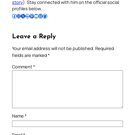
story
). Stay connected with him on the official social
profiles below.
Follow Pradeep on Facebook
Follow Pradeep on Instagram
Follow Pradeep on X
Follow Pradeep on LinkedIn
Follow Pradeep on Pinterest
Subscribe to Pradeep’s Youtube Channel
Follow Pradeep on WordPress
Follow Pradeep on GitHub
Leave a Reply
Your email address will not be published.
Required
fields are marked
*
Comment
*
Name
*
Email
*