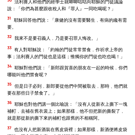
法利賽人和他們的經學士就唧唧咕咕向耶穌的門徒議論
說：「你們為甚麼跟收稅人和『罪人』一同吃喝呢？」
31
耶穌回答他們說：「康健的沒有需要醫生﹐有病的纔有需
要。
32
我來不是要召義人﹐乃是要召罪人悔改。」
33
有人對耶穌說：「約翰的門徒常常禁食﹐作祈求上帝的
事；法利賽人的門徒也是這樣；惟獨你的門徒也吃也喝！」
34
耶穌對他們說：「新郎跟賀喜的朋友在一起的時候﹐你們
哪能叫他們禁食呢？
35
但是日子必到﹐新郎要從他們中間被取去﹐那時﹑他們就
要在那些日子禁食了。」
36
耶穌也對他們講一個比喻說：「沒有人從新衣上撕下一塊
補帄﹐去補在舊衣裳上；如果那樣﹐他不但把新的撕裂了﹐
就是那從新的撕下來的補帄也跟舊的不相稱阿。
37
也沒有人把新酒裝在舊皮袋裡；如果那樣﹐新酒便將皮袋