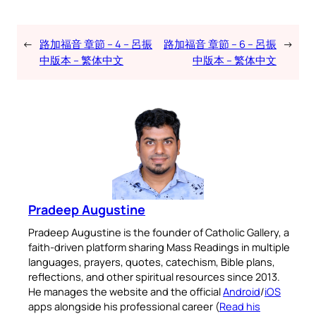
←
路加福音 章節 – 4 – 呂振
路加福音 章節 – 6 – 呂振
→
中版本 – 繁体中文
中版本 – 繁体中文
Pradeep Augustine
Pradeep Augustine is the founder of Catholic Gallery, a
faith-driven platform sharing Mass Readings in multiple
languages, prayers, quotes, catechism, Bible plans,
reflections, and other spiritual resources since 2013.
He manages the website and the official
Android
/
iOS
apps alongside his professional career (
Read his