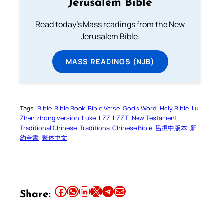
Jerusalem Bible
Read today's Mass readings from the New
Jerusalem Bible.
MASS READINGS (NJB)
Tags:
Bible
Bible Book
Bible Verse
God’s Word
Holy Bible
Lu
Zhen zhong version
Luke
LZZ
LZZT
New Testament
Traditional Chinese
Traditional Chinese Bible
呂振中版本
新
約全書
繁体中文
Share this article on Facebook
Share this article on WhatsApp
Share this article on LinkedIn
Share this article on X
Share this article on Telegram
Email this Article
Share: