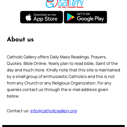
About us
Catholic Gallery offers Daily Mass Readings, Prayers,
Quotes, Bible Online, Yearly plan to read bible, Saint of the
day and much more. Kindly note that this site is maintained
by a small group of enthusiastic Catholics and this is not
from any Church or any Religious Organization. For any
queries contact us through the e-mail address given
below.
Contact us:
info@catholicgallery.org