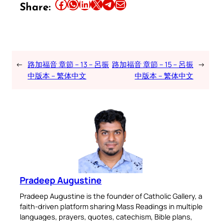
Share this article on Facebook
Share this article on WhatsApp
Share this article on LinkedIn
Share this article on X
Share this article on Telegram
Email this Article
Share:
←
路加福音 章節 – 13 – 呂振
路加福音 章節 – 15 – 呂振
→
中版本 – 繁体中文
中版本 – 繁体中文
Pradeep Augustine
Pradeep Augustine is the founder of Catholic Gallery, a
faith-driven platform sharing Mass Readings in multiple
languages, prayers, quotes, catechism, Bible plans,