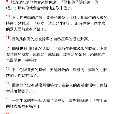
9
那請你也請他的會來對你說：『請把位子讓給這一位
吧』；那時你就會羞慚慚地去取末位了。
10
不﹐你被請的時候﹑要去坐末位；這樣﹐那請你的人來的
時候﹑好對說：『朋友﹐請上頭坐吧』。那時你在一同坐席
的眾人面前就有光榮了。
11
因為凡自高的必被降卑；自己謙卑的必被升高。」
12
耶穌也對那請他的人說：「你辦午飯或晚飯的時候﹐不要
邀請你的朋友﹑或弟兄﹑或親戚﹑或富足的鄰舍；恐怕他們
也回請你﹐報答你。
13
不﹐你辦迎賓的時候﹐要請討飯的﹑殘廢的﹑瘸腿的﹑眼
瞎的﹐你就有福了。
14
因為他們沒有甚麼可報答你；在義人的復活生活中﹐你就
會得著報答了。」
15
一同坐席的有一個人聽了這些話﹐就對耶穌說：「在上帝
國裡喫飯的有福阿！」