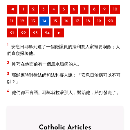
◄
1
2
3
4
5
6
7
8
9
10
11
12
13
14
15
16
17
18
19
20
21
22
23
24
►
1
安息日耶穌到進了一個做議員的法利賽人家裡要喫飯；人
們直窺探著他。
2
剛巧在他面前有一個患水臌病的人。
3
耶穌應時對律法師和法利賽人說：「安息日治病可以不可
以？」
4
他們都不言語。耶穌就拉著那人﹐醫治他﹐給打發走了。
Catholic Articles