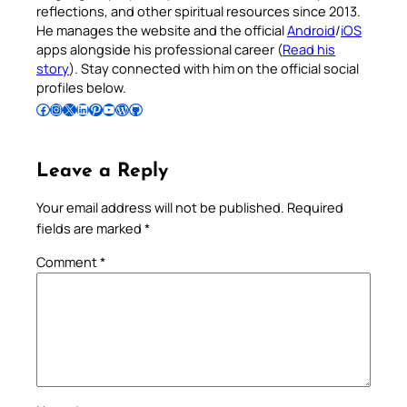
reflections, and other spiritual resources since 2013.
He manages the website and the official
Android
/
iOS
apps alongside his professional career (
Read his
story
). Stay connected with him on the official social
profiles below.
Follow Pradeep on Facebook
Follow Pradeep on Instagram
Follow Pradeep on X
Follow Pradeep on LinkedIn
Follow Pradeep on Pinterest
Subscribe to Pradeep’s Youtube Channel
Follow Pradeep on WordPress
Follow Pradeep on GitHub
Leave a Reply
Your email address will not be published.
Required
fields are marked
*
Comment
*