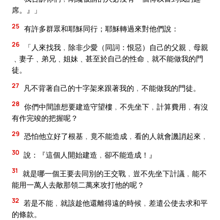
席。』」
25
有許多群眾和耶穌同行；耶穌轉過來對他們說：
26
「人來找我﹐除非少愛（同詞：恨惡）自己的父親﹑母親
﹑妻子﹑弟兄﹑姐妹﹑甚至於自己的性命﹑就不能做我的門
徒。
27
凡不背著自己的十字架來跟著我的﹐不能做我的門徒。
28
你們中間誰想要建造守望樓﹐不先坐下﹐計算費用﹐有沒
有作完竣的把握呢？
29
恐怕他立好了根基﹐竟不能造成﹐看的人就會譏誚起來﹐
30
說：『這個人開始建造﹐卻不能造成！』
31
就是哪一個王要去同別的王交戰﹐豈不先坐下計議﹐能不
能用一萬人去敵那領二萬來攻打他的呢？
32
若是不能﹐就該趁他還離得遠的時候﹐差遣公使去求和平
的條款。