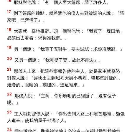
16
耶穌對他說：「有一個人辦大筵席﹐請了許多人。
17
到了筵席的鐘點﹐就差遣他的僕人去對被請的人說：『請
來吧﹐已齊備了』。
18
大家就一樣地推辭。頭一個對他說：『我買了一塊田地﹐
必須出去看看；求你准我辭。』
19
另一個說：『我買了五對牛﹐要去試試；求你准我辭。』
20
又另一個說：『我剛娶了妻﹐故此不能去』。
21
那僕人上來﹐把這些事報告他的主人。於是家主就發怒﹐
對僕人說：『趕快出去到城裡大街小巷裡﹐帶那些討飯的﹑
殘廢的﹑眼瞎的﹑瘸腿的﹑進這裡來。』
22
那僕人說：『主阿﹐你所吩咐的已經辦了﹐還有位子
呢。』
23
主人就對那僕人說：『你出去到大路上和籬笆那裡﹐勉強
人進來﹐使我的屋子都滿了人。
24
我告訴你們﹐剛纔被請的人必沒有一個得以嘗到我的筵