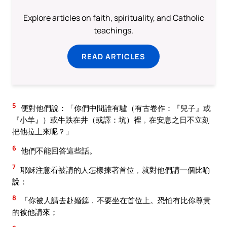
Explore articles on faith, spirituality, and Catholic
teachings.
READ ARTICLES
5
便對他們說：「你們中間誰有驢（有古卷作：『兒子』或
『小羊』）或牛跌在井（或譯：坑）裡﹐在安息之日不立刻
把他拉上來呢？」
6
他們不能回答這些話。
7
耶穌注意看被請的人怎樣揀著首位﹐就對他們講一個比喻
說：
8
「你被人請去赴婚筵﹐不要坐在首位上。恐怕有比你尊貴
的被他請來；