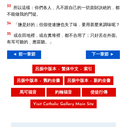
33
所以這樣：你們各人﹑凡不跟自己的一切資財訣絕的﹐都
不能做我的門徒。
34
「鹽是好的；但假使連鹽也失了味﹐要用甚麼來調味呢？
35
或在田地裡﹐或在糞堆裡﹐都不合用了；只好丟在外面。
有耳可聽的﹑應當聽。」
◄ 前一章節
下一章節 ►
呂振中版本 – 繁体中文 – 索引
呂振中版本 – 舊約全書
呂振中版本 – 新約全書
馬可福音
約翰福音
使徒行傳
Visit Catholic Gallery Main Site