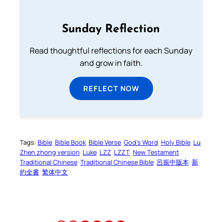
Sunday Reflection
Read thoughtful reflections for each Sunday
and grow in faith.
REFLECT NOW
Tags:
Bible
Bible Book
Bible Verse
God’s Word
Holy Bible
Lu
Zhen zhong version
Luke
LZZ
LZZT
New Testament
Traditional Chinese
Traditional Chinese Bible
呂振中版本
新
約全書
繁体中文