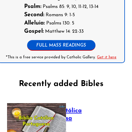
Psalm:
Psalms 85: 9, 10, 11-12, 13-14
Second:
Romans 9: 1-5
Alleluia:
Psalms 130: 5
Gospel:
Matthew 14: 22-33
FULL MASS READINGS
*This is a free service provided by Catholic Gallery.
Get it here
Recently added Bibles
Bíblia Católica
Portuguesa
July 16, 2025