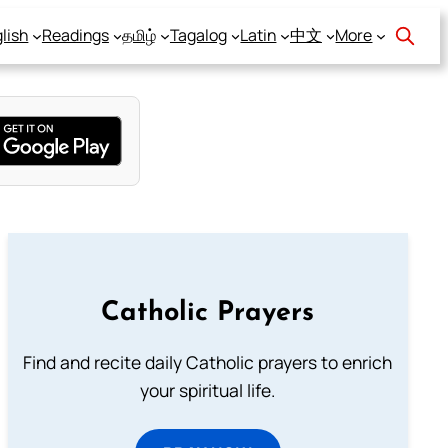
lish
Readings
தமிழ்
Tagalog
Latin
中文
More
Catholic Prayers
Find and recite daily Catholic prayers to enrich
your spiritual life.