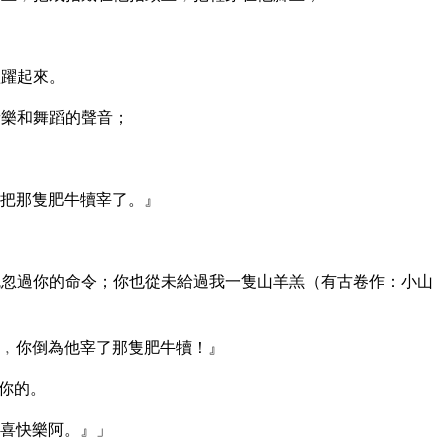
歡躍起來。
音樂和舞蹈的聲音；
把那隻肥牛犢宰了。』
忽過你的命令；你也從未給過我一隻山羊羔（有古卷作：小山
﹐你倒為他宰了那隻肥牛犢！』
你的。
喜快樂阿。』」