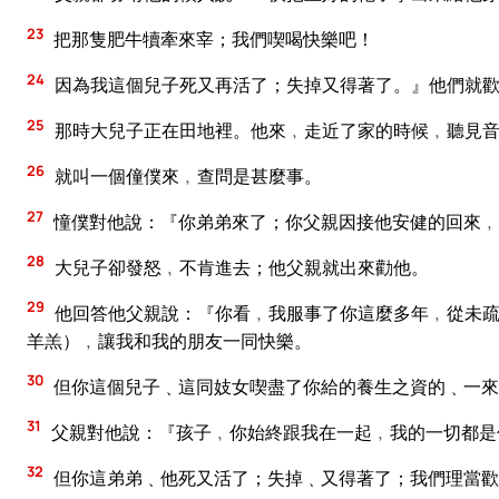
23
把那隻肥牛犢牽來宰；我們喫喝快樂吧！
24
因為我這個兒子死又再活了；失掉又得著了。』他們就
25
那時大兒子正在田地裡。他來﹐走近了家的時候﹐聽見
26
就叫一個僮僕來﹐查問是甚麼事。
27
憧僕對他說：『你弟弟來了；你父親因接他安健的回來﹐
28
大兒子卻發怒﹐不肯進去；他父親就出來勸他。
29
他回答他父親說：『你看﹐我服事了你這麼多年﹐從未疏
羊羔）﹐讓我和我的朋友一同快樂。
30
但你這個兒子﹑這同妓女喫盡了你給的養生之資的﹑一來
31
父親對他說：『孩子﹐你始終跟我在一起﹐我的一切都是
32
但你這弟弟﹑他死又活了；失掉﹑又得著了；我們理當歡