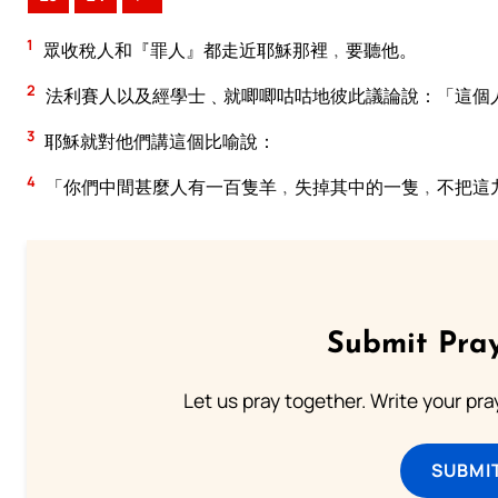
1
眾收稅人和『罪人』都走近耶穌那裡﹐要聽他。
2
法利賽人以及經學士﹑就唧唧咕咕地彼此議論說：「這個
3
耶穌就對他們講這個比喻說：
4
「你們中間甚麼人有一百隻羊﹐失掉其中的一隻﹐不把這
Submit Pray
Let us pray together. Write your pr
SUBMI