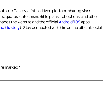
atholic Gallery, a faith-driven platform sharing Mass
rs, quotes, catechism, Bible plans, reflections, and other
nages the website and the official
Android
/
iOS
apps
ad his story
). Stay connected with him on the official social
 are marked
*