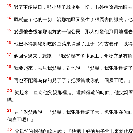
13
過了不多幾日﹐那小兒子就收集一切﹐出外往遼遠地區去
14
既耗盡了他的一切﹐沿那地區又發生了很厲害的饑荒﹐他
15
於是他去投靠那地方的一個公民；那人打發他到田地裡去
16
他巴不得將豬所吃的豆莢來填滿了肚子（有古卷作：以得
17
他回悟過來﹐就說：『我父親有多少雇工﹐食物充足有餘
18
我要起來﹐去見我父親﹐對他說：『父親﹐我犯罪違逆了
19
再也不配稱為你的兒子了；把我當做你的一個雇工吧。』
20
就起來﹐直向他父親那裡走。還離得遠的時候﹐他父親看
嘴。
21
兒子對父親說：『父親﹐我犯罪違逆了天﹐也犯罪在你面
個雇工吧）』
22
父親卻吩咐他的僕人說：『快把上好的袍子拿出來給他穿