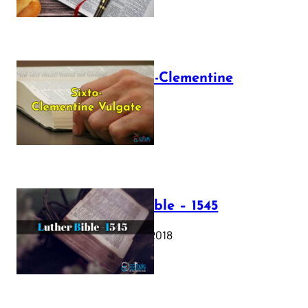
The Sixto-Clementine
Vulgate
July 12, 2025
Luther Bible – 1545
October 17, 2018