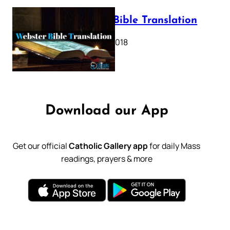
Webster Bible Translation
October 11, 2018
Download our App
Get our official
Catholic Gallery app
for daily Mass
readings, prayers & more