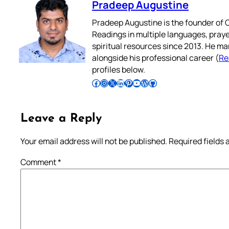
Pradeep Augustine
Pradeep Augustine is the founder of C
Readings in multiple languages, praye
spiritual resources since 2013. He ma
alongside his professional career (
Re
profiles below.
Follow Pradeep on Facebook
Follow Pradeep on Instagram
Follow Pradeep on X
Follow Pradeep on LinkedIn
Follow Pradeep on Pinterest
Subscribe to Pradeep’s Youtube Channel
Follow Pradeep on WordPress
Follow Pradeep on GitHub
Leave a Reply
Your email address will not be published.
Required fields
Comment
*