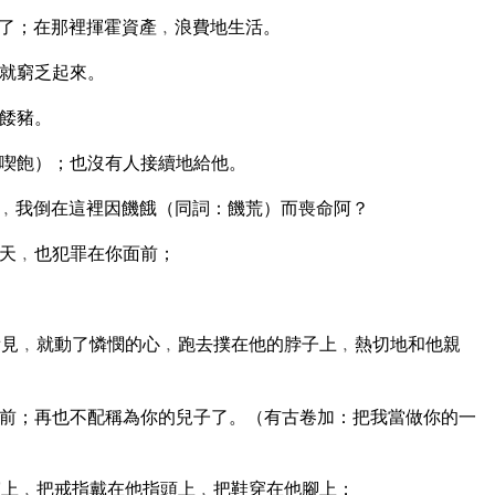
了；在那裡揮霍資產﹐浪費地生活。
就窮乏起來。
餧豬。
喫飽）；也沒有人接續地給他。
﹐我倒在這裡因饑餓（同詞：饑荒）而喪命阿？
天﹐也犯罪在你面前；
見﹐就動了憐憫的心﹐跑去撲在他的脖子上﹐熱切地和他親
前；再也不配稱為你的兒子了。（有古卷加：把我當做你的一
上﹐把戒指戴在他指頭上﹐把鞋穿在他腳上；