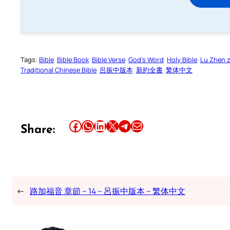
Tags:
Bible
Bible Book
Bible Verse
God’s Word
Holy Bible
Lu Zhen 
Traditional Chinese Bible
呂振中版本
新約全書
繁体中文
Share this article on Facebook
Share this article on WhatsApp
Share this article on LinkedIn
Share this article on X
Share this article on Telegram
Email this Article
Share:
←
路加福音 章節 – 14 – 呂振中版本 – 繁体中文