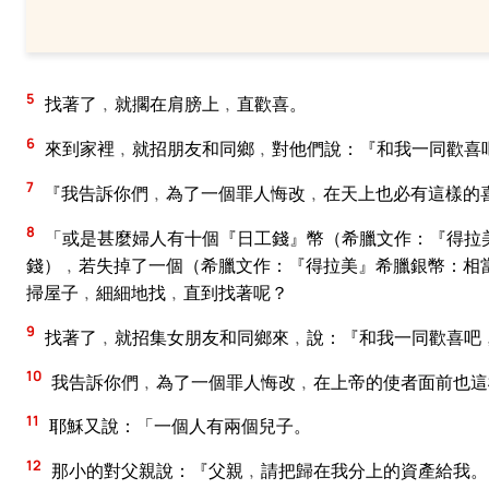
5
找著了﹐就擱在肩膀上﹐直歡喜。
6
來到家裡﹐就招朋友和同鄉﹐對他們說：『和我一同歡喜
7
『我告訴你們﹐為了一個罪人悔改﹐在天上也必有這樣的
8
「或是甚麼婦人有十個『日工錢』幣（希臘文作：『得拉
錢）﹐若失掉了一個（希臘文作：『得拉美』希臘銀幣：相
掃屋子﹐細細地找﹐直到找著呢？
9
找著了﹐就招集女朋友和同鄉來﹐說：『和我一同歡喜吧
10
我告訴你們﹐為了一個罪人悔改﹐在上帝的使者面前也這
11
耶穌又說：「一個人有兩個兒子。
12
那小的對父親說：『父親﹐請把歸在我分上的資產給我。