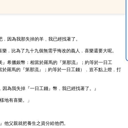
吧﹐因為我那失掉的羊﹑我已經找著了。
喜樂﹐比為了九十九個無需乎悔改的義人﹐喜樂還要大呢。
美』希臘銀幣：相當於羅馬的『第那流』；約等於一日工
當於羅馬的『第那流』；約等於一日工錢）﹐豈不點上燈﹐打
﹐因為我失掉『一日工錢』幣﹐我已經找著了。』
樣地有喜樂。」
』他父親就把養生之資分給他們。