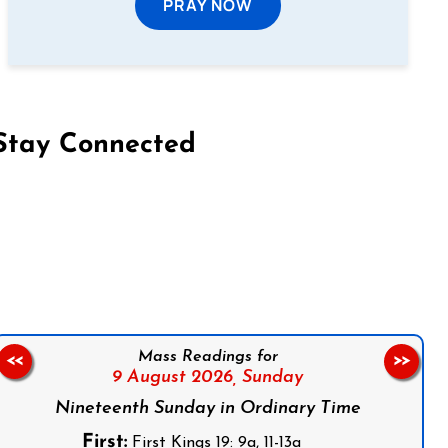
PRAY NOW
Stay Connected
on Facebook
Follow us on Instagram
Follow us on X
Subscribe to our YouTube Channel
Follow us on WhatsApp
Mass Readings for
<<
>>
9 August 2026,
Sunday
Nineteenth Sunday in Ordinary Time
First:
First Kings 19: 9a, 11-13a