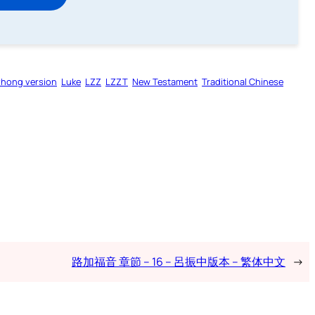
zhong version
Luke
LZZ
LZZT
New Testament
Traditional Chinese
路加福音 章節 – 16 – 呂振中版本 – 繁体中文
→