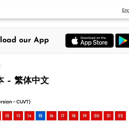
Eng
load our App
文
本 – 繁体中文
rsion – CUVT)
12
13
14
15
16
17
18
19
20
21
22