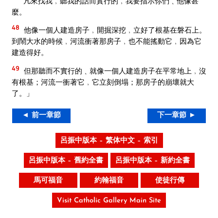
凡來找我﹐聽我的話而實行的﹐我要指示你們﹑他像甚
麼。
48
他像一個人建造房子﹐開掘深挖﹐立好了根基在磐石上。
到鬧大水的時候﹐河流衝著那房子﹐也不能搖動它﹐因為它
建造得好。
49
但那聽而不實行的﹑就像一個人建造房子在平常地上﹐沒
有根基；河流一衝著它﹐它立刻倒塌；那房子的崩壞就大
了。」
◄ 前一章節
下一章節 ►
呂振中版本 – 繁体中文 – 索引
呂振中版本 – 舊約全書
呂振中版本 – 新約全書
馬可福音
約翰福音
使徒行傳
Visit Catholic Gallery Main Site