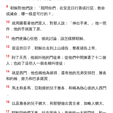
9
耶穌對他們說：「我問你們﹐在安息日行善或行惡﹐救命
或滅命﹐哪一樣是可行的？」
10
就周圍看著他們眾人﹐對那人說：「伸出手來。」他一照
作﹐他的手就復了原。
11
他們便滿心狂怒﹐彼此討論﹐該怎樣辦耶穌。
12
當這些日子﹑耶穌出去到上山禱告﹐整夜禱告上帝。
13
到了天亮﹐他就叫他的門徒來；從他們中間揀選了十二個
人；也給了這些人一個名稱叫使徒：
14
就是西門﹐他也稱他為彼得﹐還有他的兄弟安得烈﹑雅各
和約翰﹑腓力和巴多羅買﹑
15
馬太和多馬﹑亞勒腓的兒子雅各﹑和稱為熱心派的人西門
﹑
16
以及雅各的兒子猶大﹑和那變做出賣主者﹑加略人猶大。
17
耶穌同他們下來﹐站在平地上；有他的一大班門徒﹑和一