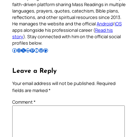
faith-driven platform sharing Mass Readings in multiple
languages, prayers, quotes, catechism, Bible plans,
reflections, and other spiritual resources since 2013.
He manages the website and the official
Android
/
iOS
apps alongside his professional career (
Read his
story
). Stay connected with him on the official social
profiles below.
Follow Pradeep on Facebook
Follow Pradeep on Instagram
Follow Pradeep on X
Follow Pradeep on LinkedIn
Follow Pradeep on Pinterest
Subscribe to Pradeep’s Youtube Channel
Follow Pradeep on WordPress
Follow Pradeep on GitHub
Leave a Reply
Your email address will not be published.
Required
fields are marked
*
Comment
*