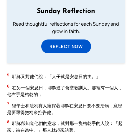
Sunday Reflection
Read thoughtful reflections for each Sunday and
grow in faith.
REFLECT NOW
5
耶穌又對他們說：「人子就是安息日的主。」
6
在另一個安息日﹑耶穌進了會堂教訓人。那裡有一個人﹑
他右手是枯乾的；
7
經學士和法利賽人窺探著耶穌在安息日要不要治病﹐意思
是要尋得把柄來控告他。
8
耶穌卻知道他們的意念﹐就對那一隻枯乾手的人說：「起
來﹐站在當中。」那人就起來站著。