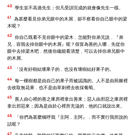
40
學生並不高過先生；但凡受訓完成的就會像先生一樣。
41
為甚麼看見你弟兄眼中的木屑﹐卻不察看你自己眼中的梁
木呢？
42
你自己既看不見你眼中的梁木﹐怎能對你弟兄說﹐『弟
兄﹐容我去掉你眼中的木屑』呢？假冒為善的人哪﹐先從你
眼中去掉梁木吧﹐然後你纔能看清楚﹑可以去掉你弟兄眼中
的木屑。
43
「沒有好樹結壞果子的﹐也沒有壞樹結好果子的。
44
每一棵樹都是由自己的果子而被認識的。人不是由荊棘裡
去收取無花果﹐也不是由草刺裡去收採葡萄。
45
善人由心裡的善之庫房裡拿出善來；惡人由邪惡之庫房裡
拿出邪惡來；因為是由於心裡所充溢的﹐他的口就說出來。
46
「你們為甚麼稱呼我『主阿﹐主阿』﹐而不實行我所說的
話呢？
47