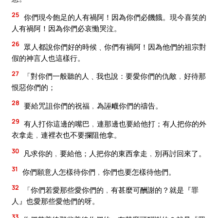
25
你們現今飽足的人有禍阿！因為你們必饑餓。現今喜笑的
人有禍阿！因為你們必哀慟哭泣。
26
眾人都說你們好的時候﹑你們有禍阿！因為他們的祖宗對
假的神言人也這樣行。
27
「對你們一般聽的人﹑我也說：要愛你們的仇敵﹐好待那
恨惡你們的；
28
要給咒詛你們的祝福﹐為誣衊你們的禱告。
29
有人打你這邊的嘴巴﹐連那邊也要給他打；有人把你的外
衣拿走﹐連裡衣也不要攔阻他拿。
30
凡求你的﹐要給他；人把你的東西拿走﹐別再討回來了。
31
你們願意人怎樣待你們﹐你們也要怎樣待他們。
32
「你們若愛那些愛你們的﹐有甚麼可酬謝的？就是『罪
人』也愛那些愛他們的呀。
33