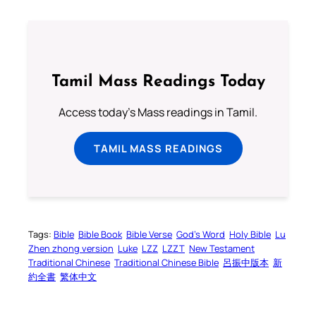
Tamil Mass Readings Today
Access today's Mass readings in Tamil.
TAMIL MASS READINGS
Tags:
Bible
Bible Book
Bible Verse
God’s Word
Holy Bible
Lu
Zhen zhong version
Luke
LZZ
LZZT
New Testament
Traditional Chinese
Traditional Chinese Bible
呂振中版本
新
約全書
繁体中文