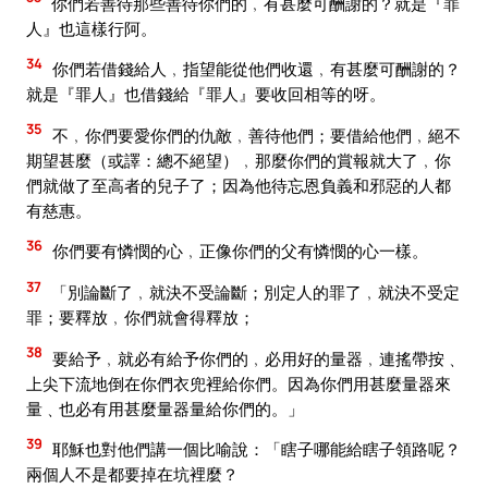
你們若善待那些善待你們的﹐有甚麼可酬謝的？就是『罪
人』也這樣行阿。
34
你們若借錢給人﹐指望能從他們收還﹐有甚麼可酬謝的？
就是『罪人』也借錢給『罪人』要收回相等的呀。
35
不﹐你們要愛你們的仇敵﹐善待他們；要借給他們﹐絕不
期望甚麼（或譯：總不絕望）﹐那麼你們的賞報就大了﹐你
們就做了至高者的兒子了；因為他待忘恩負義和邪惡的人都
有慈惠。
36
你們要有憐憫的心﹐正像你們的父有憐憫的心一樣。
37
「別論斷了﹐就決不受論斷；別定人的罪了﹐就決不受定
罪；要釋放﹐你們就會得釋放；
38
要給予﹐就必有給予你們的﹐必用好的量器﹐連搖帶按﹑
上尖下流地倒在你們衣兜裡給你們。因為你們用甚麼量器來
量﹑也必有用甚麼量器量給你們的。」
39
耶穌也對他們講一個比喻說：「瞎子哪能給瞎子領路呢？
兩個人不是都要掉在坑裡麼？