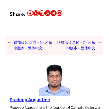
Share this article on Facebook
Share this article on WhatsApp
Share this article on LinkedIn
Share this article on X
Share this article on Telegram
Email this Article
Share:
←
路加福音 章節 – 5 – 呂振
路加福音 章節 – 7 – 呂振
→
中版本 – 繁体中文
中版本 – 繁体中文
Pradeep Augustine
Pradeep Augustine is the founder of Catholic Gallery, a