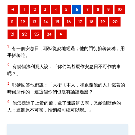
◄
1
2
3
4
5
6
7
8
9
10
11
12
13
14
15
16
17
18
19
20
21
22
23
24
►
1
有一個安息日﹑耶穌從麥地經過；他的門徒掐著麥穗﹐用
手搓著吃。
2
有幾個法利賽人說：「你們為甚麼作安息日不可作的事
呢？」
3
耶穌回答他們說：「大衛〔本人﹑和跟隨他的人〕餓著的
時候所作的﹐連這個你們也沒有誦讀過麼？
4
他怎樣進了上帝的殿﹐拿了陳設餅去喫﹐又給跟隨他的
人；這餅原不可喫﹐惟獨祭司纔可以喫。」