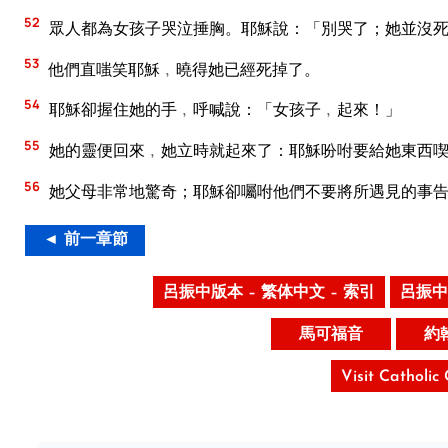
52
眾人都為女孩子哭泣捶胸。耶穌說：「別哭了；她並沒
53
他們直嗤笑耶穌﹐曉得她已經死掉了。
54
耶穌卻握住她的手﹐呼喊說：「女孩子﹐起來！」
55
她的靈便回來﹐她立時就起來了：耶穌吩咐要給她東西
56
她父母非常地驚奇；耶穌卻囑咐他們不要將所遇見的事
◄ 前一章節
呂振中版本 – 繁体中文 – 索引
呂振中
馬可福音
約
Visit Catholic