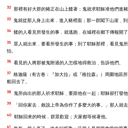
32
那裡有好大群的豬正在山上餧著；鬼就求耶穌准他們進豬
33
鬼就從那人身上出來﹐進入豬裡面；那一群闖下山崖﹑到
34
餧的人看見所發生的事﹐就逃跑﹐在城裡在鄉下傳報開了
35
眾人就出來﹐要看所發生的事；到了耶穌那裡﹐看見鬼所
怕。
36
看見的人將那被鬼附過的人怎樣地得救治﹑告訴他們。
37
格迦薩（有古卷：『加大拉』或『格拉森』）周圍地區所
船回去了。
38
鬼所由出的那人祈求耶穌﹑要跟他在一起；耶穌卻打發他
39
「回你家去﹐敘說上帝為你作了多麼大的事。」那人就去
40
耶穌回來的時候﹐群眾歡迎；大家都等候著他。
41