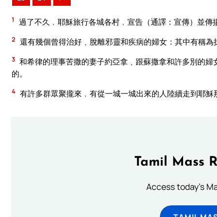
1
過了不久﹐耶穌旅行各城各村﹐宣告（通譯：宣傳）並傳
2
還有幾個曾得治好﹑脫離邪靈和疾病的婦女：其中有稱為
3
和希律的理事苦撒的妻子約亞拿﹑跟蘇撒拿和許多別的婦
的。
4
有許多群眾聚攏來﹐有從一城一城出來的人陸續走到耶穌
Tamil Mass 
Access today's Mas
TAMIL MA