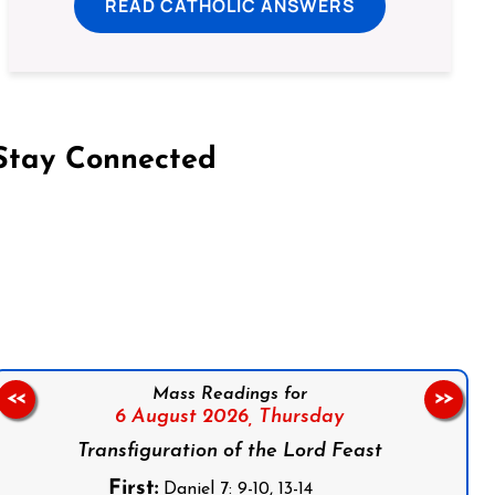
READ CATHOLIC ANSWERS
Stay Connected
on Facebook
Follow us on Instagram
Follow us on X
Subscribe to our YouTube Channel
Follow us on WhatsApp
Mass Readings for
<<
>>
6 August 2026,
Thursday
Transfiguration of the Lord Feast
First:
Daniel 7: 9-10, 13-14