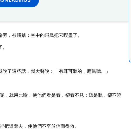
路旁﹐被踐踏；空中的飛鳥把它喫盡了。
了。
穌說了這些話﹐就大聲說：「有耳可聽的﹑應當聽。」
呢﹑就用比喻﹐使他們看是看﹐卻看不見；聽是聽﹐卻不曉
裡把道奪去﹐使他們不至於信而得救。