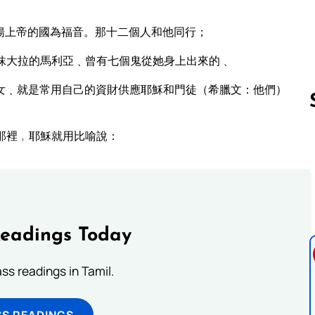
揚上帝的國為福音。那十二個人和他同行；
抹大拉的馬利亞﹑曾有七個鬼從她身上出來的﹑
女﹑就是常用自己的資財供應耶穌和門徒（希臘文：他們）
那裡﹐耶穌就用比喻說：
Follow us 
Readings Today
s readings in Tamil.
SS READINGS