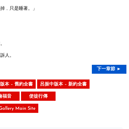
死掉﹐只是睡著。」
喫。
告訴人。
下一章節 ►
版本 – 舊約全書
呂振中版本 – 新約全書
翰福音
使徒行傳
 Gallery Main Site