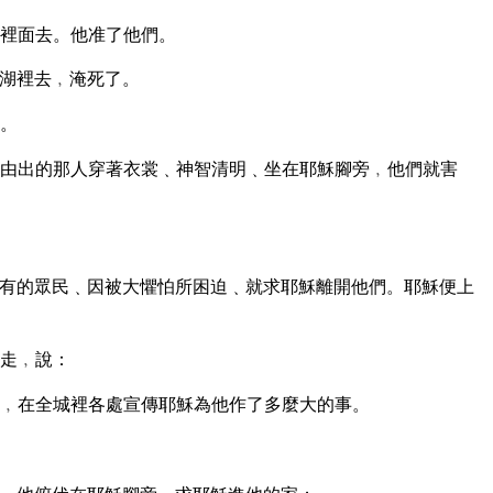
裡面去。他准了他們。
湖裡去﹐淹死了。
。
由出的那人穿著衣裳﹑神智清明﹑坐在耶穌腳旁﹐他們就害
有的眾民﹑因被大懼怕所困迫﹑就求耶穌離開他們。耶穌便上
走﹐說：
﹐在全城裡各處宣傳耶穌為他作了多麼大的事。