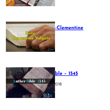
The Sixto-Clementine
Vulgate
July 12, 2025
Luther Bible – 1545
October 17, 2018