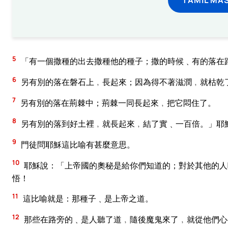
5
「有一個撒種的出去撒種他的種子；撒的時候﹑有的落在
6
另有別的落在磐石上﹐長起來；因為得不著滋潤﹐就枯乾
7
另有別的落在荊棘中；荊棘一同長起來﹐把它悶住了。
8
另有別的落到好土裡﹐就長起來﹐結了實﹑一百倍。」耶
9
門徒問耶穌這比喻有甚麼意思。
10
耶穌說：「上帝國的奧秘是給你們知道的；對於其他的人
悟！
11
這比喻就是：那種子﹑是上帝之道。
12
那些在路旁的﹑是人聽了道﹐隨後魔鬼來了﹐就從他們心