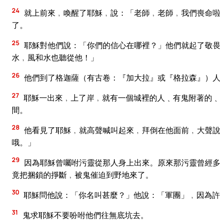
24
就上前來﹐喚醒了耶穌﹐說：「老師﹐老師﹐我們喪命啦
了。
25
耶穌對他們說：「你們的信心在哪裡？」他們就起了敬畏
水﹐風和水也聽從他！」
26
他們到了格迦薩（有古卷：『加大拉』或『格拉森』）人
27
耶穌一出來﹐上了岸﹐就有一個城裡的人﹑有鬼附著的﹑
間。
28
他看見了耶穌﹐就高聲喊叫起來﹐拜倒在他面前﹐大聲說
哦。」
29
因為耶穌曾囑咐污靈從那人身上出來。原來那污靈曾經多
竟把捆鎖的掙斷﹐被鬼催迫到野地來了。
30
耶穌問他說：「你名叫甚麼？」他說：「軍團」﹐因為許
31
鬼求耶穌不要吩咐他們往無底坑去。