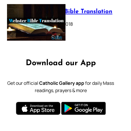
Webster Bible Translation
October 11, 2018
Download our App
Get our official
Catholic Gallery app
for daily Mass
readings, prayers & more