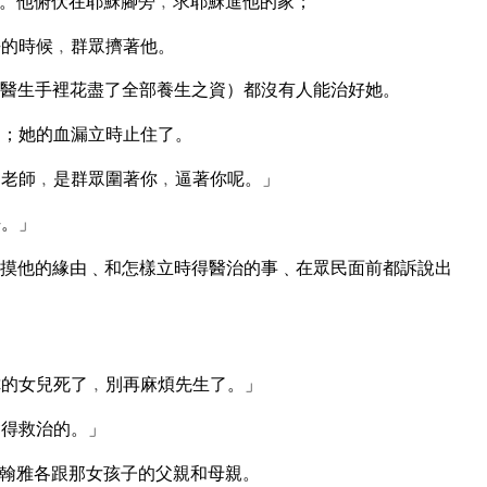
。他俯伏在耶穌腳旁﹐求耶穌進他的家；
去的時候﹐群眾擠著他。
醫生手裡花盡了全部養生之資）都沒有人能治好她。
）；她的血漏立時止住了。
老師﹐是群眾圍著你﹐逼著你呢。」
去。」
摸他的緣由﹑和怎樣立時得醫治的事﹑在眾民面前都訴說出
」
的女兒死了﹐別再麻煩先生了。」
會得救治的。」
翰雅各跟那女孩子的父親和母親。