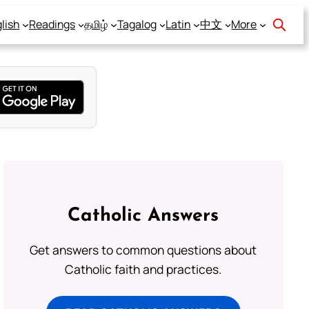
lish
Readings
தமிழ்
Tagalog
Latin
中文
More
Catholic Answers
Get answers to common questions about
Catholic faith and practices.