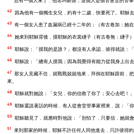
忽有一個人來了﹐他名叫睚魯；這個人是個管會堂的管事
42
因為他有一個獨生女兒﹑約有十二歲﹑快要死了。耶穌
43
有一個女人患了血漏病己經十二年的；（有古卷加：她在
44
她來到耶穌背後﹐摸耶穌的衣裳繸子（有古卷無：繸子
45
耶穌說：「摸我的是誰？」都沒有人承認﹐彼得就說：「
46
耶穌說：「總有人摸我；因為我覺得有能力從我身上出
47
那女人見藏不住﹐就戰戰兢兢地來﹐拜倒在耶穌跟前﹐把
來。
48
耶穌就對她說：「女兒﹐你的信救了你了；安心去吧！
49
耶穌還說著話的時候﹐有人從會堂管事家裡來﹐說：「你
50
耶穌聽見了﹐就應時對他說：「別怕了﹐只要信﹐她就
51
來到那家的時候﹐耶穌不許任何人同他進去﹐只許彼得約