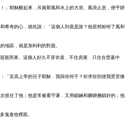
！」耶穌醒起來﹐斥責那風和水上的大浪。風浪止息﹐便平靜
和希奇的心﹐彼此說：「這個人到底是誰？他居然吩咐了風和
的地區﹐就是加利利的對面。
迎面而來。這個人好久不穿衣裳﹐不住房屋﹐只住在塋墓中
：「至高上帝的兒子耶穌﹐我與你何干？祈求你別使我受苦痛
次抓住了他；他是常被看守著﹐又用鎖鍊和腳鐐捆鎖好的；他
多鬼進他裡面。