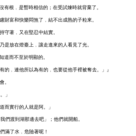
沒有根﹐是暫時相信的；在受試煉時就背棄了。
慮財富和快樂悶煞了﹐結不出成熟的子粒來。
持守著﹐又在堅忍中結實。
乃是放在燈臺上﹐讓走進來的人看見了光。
知道而不至於明顯的。
有的﹐連他所以為有的﹐也要從他手裡被奪去。」』
會。
呢。」
道而實行的人就是阿。」
我們渡到湖那邊去吧」；他們就開船。
們滿了水﹐危險著呢！