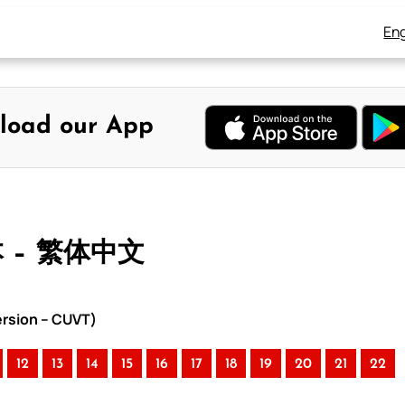
Eng
load our App
本 – 繁体中文
rsion – CUVT)
12
13
14
15
16
17
18
19
20
21
22