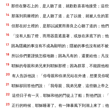
13
那些在磐石上的﹑是人聽了道﹑就歡歡喜喜地接受；這些
14
那落到荊棘裡的﹑是人聽了道﹐走了以後﹑就被人生的罣
15
但那在好土裡的﹑是那以誠實而善良之心聽了道的；他們
16
「沒有人點了燈﹑而用器皿遮蓋著﹑或放在床底下的；他
17
因為隱藏的事沒有不成為顯明的；隱祕的事也沒有絕不被
18
所以你們要謹慎怎樣地聽；因為凡有的﹐還要給他；凡沒
19
耶穌的母親和弟兄來到耶穌那裡；因為群眾﹑不能跟他相
20
有人告訴他說：「你母親和你弟兄站在外邊﹐想要見你
21
耶穌卻回答他們說：「我母親﹑我弟兄麼﹐這些聽上帝之
22
這些日子有一天﹐耶穌和他的門徒上了船；對他們說：「
23
正行的時候﹑耶穌睡著了。有一陣暴風下到湖上來了；他