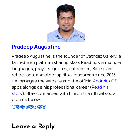
Pradeep Augustine
Pradeep Augustine is the founder of Catholic Gallery, a
faith-driven platform sharing Mass Readings in multiple
languages, prayers, quotes, catechism, Bible plans,
reflections, and other spiritual resources since 2013.
He manages the website and the official
Android
/
iOS
apps alongside his professional career (
Read his
story
). Stay connected with him on the official social
profiles below.
Follow Pradeep on Facebook
Follow Pradeep on Instagram
Follow Pradeep on X
Follow Pradeep on LinkedIn
Follow Pradeep on Pinterest
Subscribe to Pradeep’s Youtube Channel
Follow Pradeep on WordPress
Follow Pradeep on GitHub
Leave a Reply