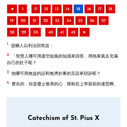
..
◄
1
11
12
13
14
15
16
17
18
19
20
21
22
23
24
25
26
27
..
28
29
30
40
41
42
►
1
提幔人以利法回答說：
2
「智慧人哪可用虛空如風的知識來回答﹐用熱東風去充滿
自己的肚子呢？
3
他哪可用無益的話和無濟於事的言語來辯訴呢？
4
實在的﹑你是廢止敬畏的心﹐限制在上帝面前的虔思啊。
Catechism of St. Pius X