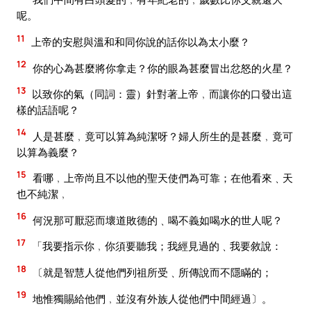
呢。
11
上帝的安慰與溫和和同你說的話你以為太小麼？
12
你的心為甚麼將你拿走？你的眼為甚麼冒出忿怒的火星？
13
以致你的氣（同詞：靈）針對著上帝﹐而讓你的口發出這
樣的話語呢？
14
人是甚麼﹐竟可以算為純潔呀？婦人所生的是甚麼﹐竟可
以算為義麼？
15
看哪﹐上帝尚且不以他的聖天使們為可靠；在他看來﹑天
也不純潔﹐
16
何況那可厭惡而壞道敗德的﹑喝不義如喝水的世人呢？
17
「我要指示你﹐你須要聽我；我經見過的﹑我要敘說：
18
〔就是智慧人從他們列祖所受﹑所傳說而不隱瞞的；
19
地惟獨賜給他們﹐並沒有外族人從他們中間經過〕。