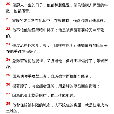
20
儘惡人一生的日子﹑他都翻騰難過﹐儘為強橫人保留的年
數﹑他都痛苦。
21
震懾的聲音常在他耳中；在興隆時﹑強盜必臨到他那裡。
22
他不信他能從黑暗中轉回；他是被保留著要給刀劍宰殺
的。
23
他漂流在外求食﹐說：『哪裡有呢？』他知道有黑暗日子
在他手邊準備好了。
24
急難窘迫使他驚惶﹐又勝過他﹐像君王準備好了﹑等候衝
鋒。
25
因為他伸手攻擊上帝﹐自誇強大而抗拒全能者﹐
26
挺著脖子﹑向全能者直闖﹐用盾牌的厚凸面自衛著；
27
因為他臉上蒙著脂肪﹐腰上積成肥肉。
28
他曾住於被抹毀的城市﹐人不該住的房屋﹐就是註定成為
土堆的。