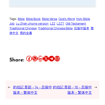
Tags:
Bible
Bible Book
Bible Verse
God’s Word
Holy Bible
Job
Lu Zhen zhong version
LZZ
LZZT
Old Testament
Traditional Chinese
Traditional Chinese Bible
呂振中版本
繁
体中文
舊約全書
Share this article on Facebook
Share this article on WhatsApp
Share this article on LinkedIn
Share this article on X
Share this article on Telegram
Email this Article
Share:
←
約伯記 章節 – 14 – 呂振中
約伯記 章節 – 16 – 呂振中
→
版本 – 繁体中文
版本 – 繁体中文