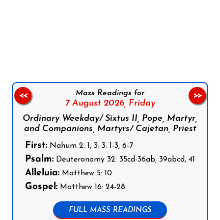
Follow us on Facebook
Follow us on Instagram
Follow us on X
Subscribe to our YouTube Channel
Follow us on WhatsApp
Mass Readings for
<<
>>
7 August 2026,
Friday
Ordinary Weekday/ Sixtus II, Pope, Martyr,
and Companions, Martyrs/ Cajetan, Priest
First:
Nahum 2: 1, 3; 3: 1-3, 6-7
Psalm:
Deuteronomy 32: 35cd-36ab, 39abcd, 41
Alleluia:
Matthew 5: 10
Gospel:
Matthew 16: 24-28
FULL MASS READINGS