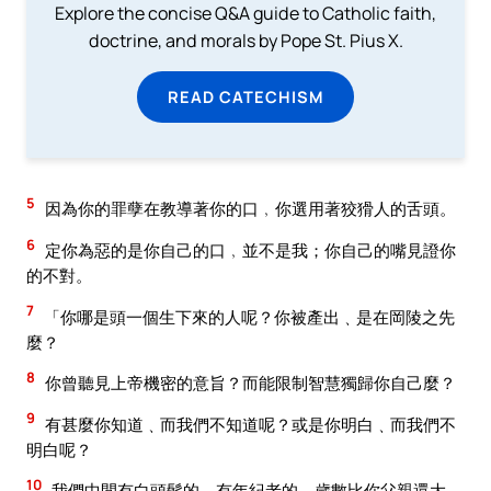
Explore the concise Q&A guide to Catholic faith,
doctrine, and morals by Pope St. Pius X.
READ CATECHISM
5
因為你的罪孽在教導著你的口﹐你選用著狡猾人的舌頭。
6
定你為惡的是你自己的口﹐並不是我；你自己的嘴見證你
的不對。
7
「你哪是頭一個生下來的人呢？你被產出﹑是在岡陵之先
麼？
8
你曾聽見上帝機密的意旨？而能限制智慧獨歸你自己麼？
9
有甚麼你知道﹑而我們不知道呢？或是你明白﹑而我們不
明白呢？
10
我們中間有白頭髮的﹐有年紀老的﹐歲數比你父親還大