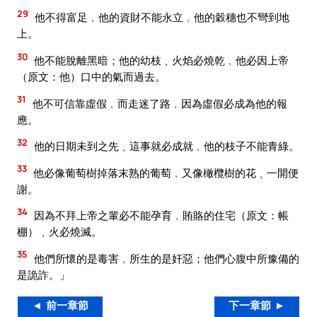
29
他不得富足﹐他的資財不能永立﹐他的穀穗也不彎到地
上。
30
他不能脫離黑暗；他的幼枝﹑火焰必燒乾﹐他必因上帝
（原文：他）口中的氣而過去。
31
他不可信靠虛假﹐而走迷了路﹐因為虛假必成為他的報
應。
32
他的日期未到之先﹑這事就必成就﹐他的枝子不能青綠。
33
他必像葡萄樹掉落末熟的葡萄﹐又像橄欖樹的花﹑一開便
謝。
34
因為不拜上帝之輩必不能孕育﹐賄賂的住宅（原文：帳
棚）﹑火必燒滅。
35
他們所懷的是毒害﹐所生的是奸惡；他們心腹中所豫備的
是詭詐。」
◄ 前一章節
下一章節 ►