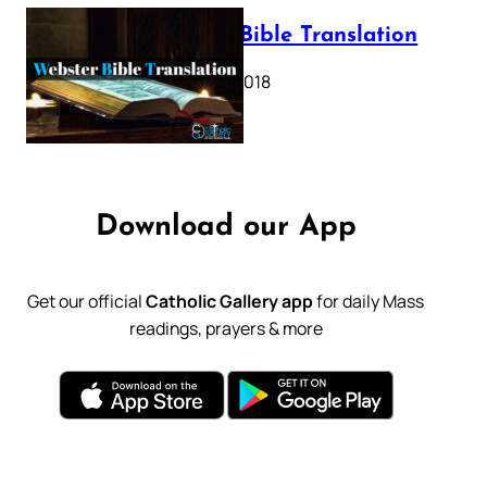
Webster Bible Translation
October 11, 2018
Download our App
Get our official
Catholic Gallery app
for daily Mass
readings, prayers & more