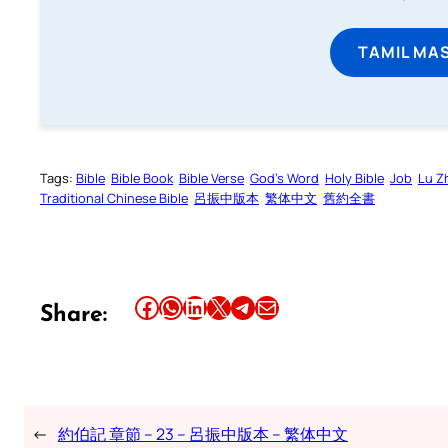
TAMIL MA
Tags:
Bible
Bible Book
Bible Verse
God’s Word
Holy Bible
Job
Lu Z
Traditional Chinese Bible
呂振中版本
繁体中文
舊約全書
Share this article on Facebook
Share this article on WhatsApp
Share this article on LinkedIn
Share this article on X
Share this article on Telegram
Email this Article
Share:
←
約伯記 章節 – 23 – 呂振中版本 – 繁体中文