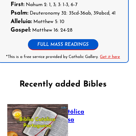
First:
Nahum 2: 1, 3; 3: 1-3, 6-7
Psalm:
Deuteronomy 32: 35cd-36ab, 39abcd, 41
Alleluia:
Matthew 5: 10
Gospel:
Matthew 16: 24-28
FULL MASS READINGS
*This is a free service provided by Catholic Gallery.
Get it here
Recently added Bibles
Bíblia Católica
Portuguesa
July 16, 2025