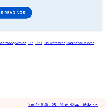
SS READINGS
hen zhong version
LZZ
LZZT
Old Testament
Traditional Chinese
約伯記 章節 – 25 – 呂振中版本 – 繁体中文
→