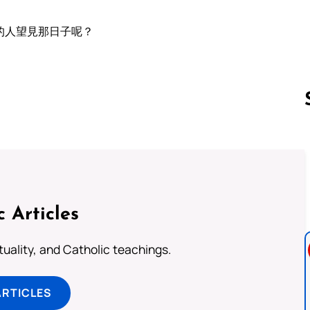
的人望見那日子呢？
Follow us 
c Articles
rituality, and Catholic teachings.
ARTICLES