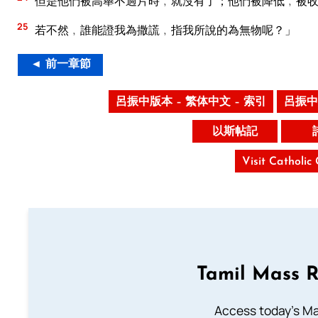
但是他們被高舉不過片時﹐就沒有了；他們被降低﹐被收
25
若不然﹐誰能證我為撒謊﹐指我所說的為無物呢？」
◄ 前一章節
呂振中版本 – 繁体中文 – 索引
呂振中
以斯帖記
Visit Catholic
Tamil Mass 
Access today's Mas