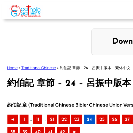
Skip
to
content
Down
Home
»
Traditional Chinese
»
約伯記 章節 – 24 – 呂振中版本 – 繁体中文
約伯記 章節 – 24 – 呂振中版本
約伯記 章 (Traditional Chinese Bible: Chinese Union Ver
..
..
◄
1
11
21
22
23
24
25
26
27
38
39
40
41
42
►