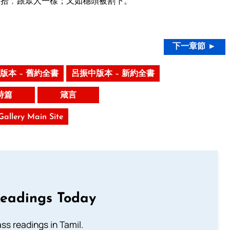
拾﹐跟眾人一樣；又如穗頭被割下。
下一章節 ►
版本 – 舊約全書
呂振中版本 – 新約全書
詩篇
箴言
 Gallery Main Site
Readings Today
s readings in Tamil.