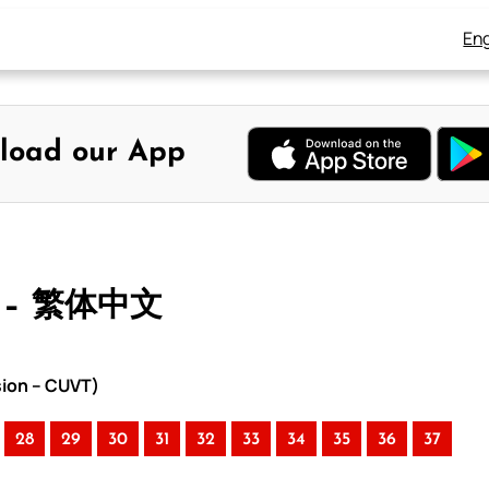
Eng
load our App
 – 繁体中文
sion – CUVT)
28
29
30
31
32
33
34
35
36
37