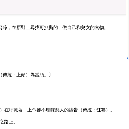
勞碌﹐在原野上尋找可抓撕的﹐做自己和兒女的食物。
（傳統：上頭）為當頭。〕
）在呼救著；上帝卻不理睬惡人的禱告（傳統：狂妄）。
之路上。