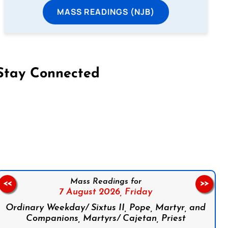
MASS READINGS (NJB)
Stay Connected
on Facebook
Follow us on Instagram
Follow us on X
Subscribe to our YouTube Channel
Follow us on WhatsApp
Mass Readings for
<<
>>
7 August 2026,
Friday
Ordinary Weekday/ Sixtus II, Pope, Martyr, and
Companions, Martyrs/ Cajetan, Priest