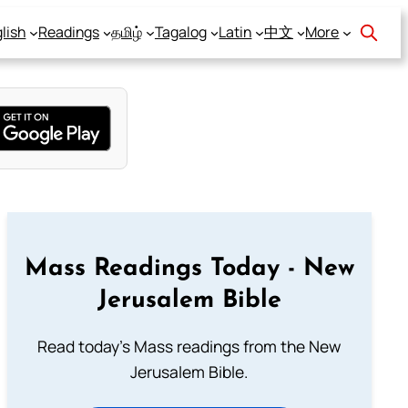
lish
Readings
தமிழ்
Tagalog
Latin
中文
More
Mass Readings Today - New
Jerusalem Bible
Read today's Mass readings from the New
Jerusalem Bible.