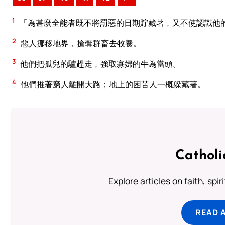
1
「為甚麼全能者既不將罰惡的日期貯藏著﹐又不使認識他
2
惡人挪移地界﹐搶奪群畜去牧養。
3
他們把孤兒的驢趕走﹐強取寡婦的牛為當頭。
4
他們推著窮人離開大路；地上的困苦人一概躲藏著。
Catholi
Explore articles on faith, spi
READ 