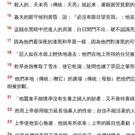
14
殺人的﹑天未亮（傳統：天亮）就起來﹐屠殺困苦貧窮的
15
姦夫的眼守候到黃昏﹐說：『必沒有眼目望見我』；他並
16
盜賊在黑暗中挖進人的房屋﹐白日閉門不出﹐硬不認識亮
17
因為他們看深夜的漆黑和早晨一樣﹐因為他們對漆黑的可
18
「惡人如在水面上輕快地過去；他們在地上所得的分兒被
19
乾旱炎熱奪取了雪水﹐使它乾涸；陰間也擄了罪惡之輩而
20
他們本地（傳統：嗍它）的廣場（傳統：母胎）把他們忘
樹被折斷。
21
「他蠶食不能懷孕沒有生養之婦人的財產﹐又不善待寡婦
22
然而上帝卻用能力延長強暴人的性命；自信不能活著的
23
上帝使他安心無慮﹐他就有所依靠；上帝的眼目也看顧（
24