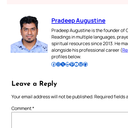
Pradeep Augustine
Pradeep Augustine is the founder of C
Readings in multiple languages, praye
spiritual resources since 2013. He ma
alongside his professional career (
Re
profiles below.
Follow Pradeep on Facebook
Follow Pradeep on Instagram
Follow Pradeep on X
Follow Pradeep on LinkedIn
Follow Pradeep on Pinterest
Subscribe to Pradeep’s Youtube Channel
Follow Pradeep on WordPress
Follow Pradeep on GitHub
Leave a Reply
Your email address will not be published.
Required fields
Comment
*