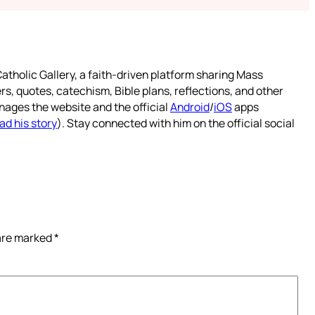
atholic Gallery, a faith-driven platform sharing Mass
rs, quotes, catechism, Bible plans, reflections, and other
nages the website and the official
Android
/
iOS
apps
ad his story
). Stay connected with him on the official social
 are marked
*