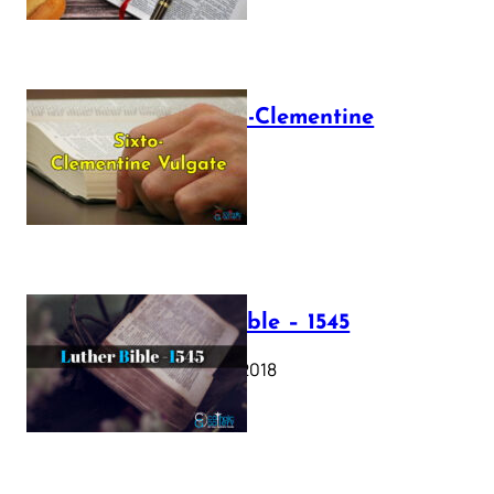
The Sixto-Clementine
Vulgate
July 12, 2025
Luther Bible – 1545
October 17, 2018