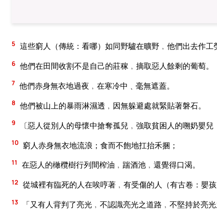
5
這些窮人（傳統：看哪）如同野驢在曠野﹐他們出去作工
6
他們在田間收割不是自己的莊稼﹐摘取惡人餘剩的葡萄。
7
他們赤身無衣地過夜﹐在寒冷中﹑毫無遮蓋。
8
他們被山上的暴雨淋濕透﹐因無躲避處就緊貼著磐石。
9
〔惡人從別人的母懷中搶奪孤兒﹐強取貧困人的嗍奶嬰兒
10
窮人赤身無衣地流浪；食而不飽地扛抬禾捆；
11
在惡人的橄欖樹行列間榨油﹐踹酒池﹐還覺得口渴。
12
從城裡有臨死的人在唉哼著﹐有受傷的人（有古卷：嬰孩
13
「又有人背判了亮光﹐不認識亮光之道路﹐不堅持於亮光