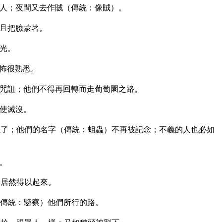
人；夜間又去作賊（傳統：像賊）。
且把臉蒙著。
光。
怖很熟悉。
咒詛；他們不得再回轉而走葡萄園之路。
使滅沒。
了；他們的名字（傳統：蛆蟲）不再被記念；不義的人也必如
。
人居然得以起來。
傳統：鑒察）他們所行的路。