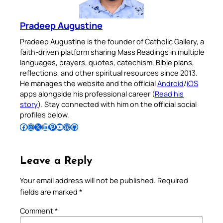
Pradeep Augustine
Pradeep Augustine is the founder of Catholic Gallery, a
faith-driven platform sharing Mass Readings in multiple
languages, prayers, quotes, catechism, Bible plans,
reflections, and other spiritual resources since 2013.
He manages the website and the official
Android
/
iOS
apps alongside his professional career (
Read his
story
). Stay connected with him on the official social
profiles below.
Follow Pradeep on Facebook
Follow Pradeep on Instagram
Follow Pradeep on X
Follow Pradeep on LinkedIn
Follow Pradeep on Pinterest
Subscribe to Pradeep’s Youtube Channel
Follow Pradeep on WordPress
Follow Pradeep on GitHub
Leave a Reply
Your email address will not be published.
Required
fields are marked
*
Comment
*