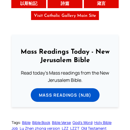
以斯帖記
詩篇
箴言
Visit Catholic Gallery Main Site
Mass Readings Today - New
Jerusalem Bible
Read today's Mass readings from the New
Jerusalem Bible.
MASS READINGS (NJB)
Tags:
Bible
Bible Book
Bible Verse
God’s Word
Holy Bible
Job
Lu Zhen zhong version
LZZ
LZZT
Old Testament