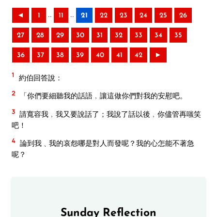
..
..
◄
1
11
21
22
23
24
25
26
27
28
29
30
31
32
33
34
35
36
37
38
39
40
41
42
►
1
約伯回答說：
2
「你們要細聽我的話語﹐讓這做你們對我的安慰吧。
3
請寬容我﹐我又要說話了；我說了話以後﹐你儘管再嗤笑
吧！
4
論到我﹑我的哀怨哪是對人而發呢？我的心怎能不著急
呢？
Sunday Reflection