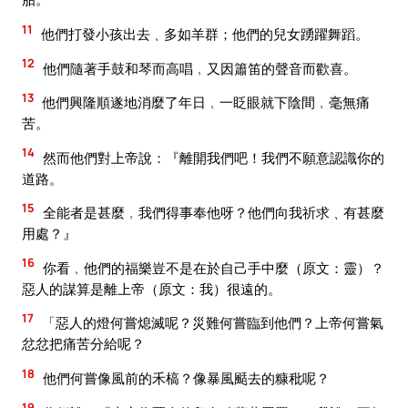
11
他們打發小孩出去﹑多如羊群；他們的兒女踴躍舞蹈。
12
他們隨著手鼓和琴而高唱﹐又因簫笛的聲音而歡喜。
13
他們興隆順遂地消麼了年日﹐一眨眼就下陰間﹐毫無痛
苦。
14
然而他們對上帝說：『離開我們吧！我們不願意認識你的
道路。
15
全能者是甚麼﹐我們得事奉他呀？他們向我祈求﹑有甚麼
用處？』
16
你看﹐他們的福樂豈不是在於自己手中麼（原文：靈）？
惡人的謀算是離上帝（原文：我）很遠的。
17
「惡人的燈何嘗熄滅呢？災難何嘗臨到他們？上帝何嘗氣
忿忿把痛苦分給呢？
18
他們何嘗像風前的禾槁？像暴風颳去的糠秕呢？
19