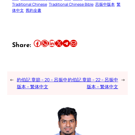
Traditional Chinese
Traditional Chinese Bible
呂振中版本
繁
体中文
舊約全書
Share this article on Facebook
Share this article on WhatsApp
Share this article on LinkedIn
Share this article on X
Share this article on Telegram
Email this Article
Share:
←
約伯記 章節 – 20 – 呂振中
約伯記 章節 – 22 – 呂振中
→
版本 – 繁体中文
版本 – 繁体中文