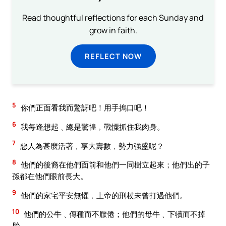
Read thoughtful reflections for each Sunday and
grow in faith.
REFLECT NOW
5
你們正面看我而驚訝吧！用手摀口吧！
6
我每逢想起﹑總是驚惶﹐戰憟抓住我肉身。
7
惡人為甚麼活著﹐享大壽數﹐勢力強盛呢？
8
他們的後裔在他們面前和他們一同樹立起來；他們出的子
孫都在他們眼前長大。
9
他們的家宅平安無懼﹐上帝的刑杖未曾打過他們。
10
他們的公牛﹑傳種而不厭倦；他們的母牛﹑下犢而不掉
胎。