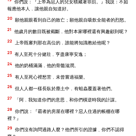
你們說：『上帝為惡人的兒女積藏著罪罰。』我說：不如
報應他本人﹐讓他親自知道好。
20
願他親眼看到自己的敗亡；願他親自吸飲全能者的烈怒。
21
他歲月的數目既被截斷﹐他對本家哪裡還有興趣顧到呢？
22
上帝既審判那在高位的﹐誰能將知識教給他呢？
23
有人至死十分健壯﹐亨盡康寧安逸；
24
他的奶桶滿滿﹐他的骨髓滋潤。
25
有人至死心裡愁苦﹐未曾嘗過福樂。
26
但人人都一樣長臥於塵土中﹐有蛆蟲覆蓋著他們。
27
「阿﹐我知道你們的意思﹑和你們橫逆時我的計謀。
28
你們說：『霸者的房屋在哪裡？惡人住過的帳棚在哪
裡？』
29
你們沒有詢問過路人麼？他們所引的證據﹑你們不認得