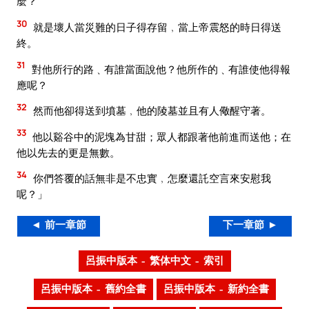
麼？
30
就是壞人當災難的日子得存留﹐當上帝震怒的時日得送
終。
31
對他所行的路﹑有誰當面說他？他所作的﹑有誰使他得報
應呢？
32
然而他卻得送到墳墓﹐他的陵墓並且有人儆醒守著。
33
他以谿谷中的泥塊為甘甜；眾人都跟著他前進而送他；在
他以先去的更是無數。
34
你們答覆的話無非是不忠實﹐怎麼還託空言來安慰我
呢？」
◄ 前一章節
下一章節 ►
呂振中版本 – 繁体中文 – 索引
呂振中版本 – 舊約全書
呂振中版本 – 新約全書