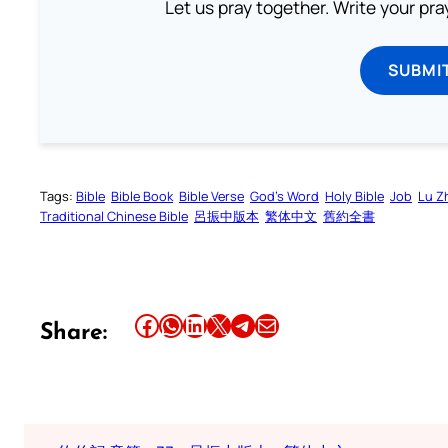
Let us pray together. Write your pr
SUBMI
Tags:
Bible
Bible Book
Bible Verse
God’s Word
Holy Bible
Job
Lu Z
Traditional Chinese Bible
呂振中版本
繁体中文
舊約全書
Share this article on Facebook
Share this article on WhatsApp
Share this article on LinkedIn
Share this article on X
Share this article on Telegram
Email this Article
Share: