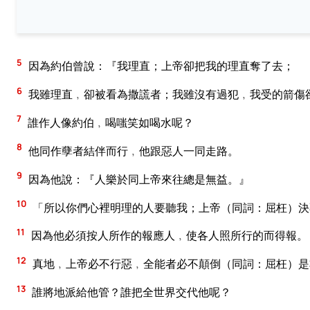
5
因為約伯曾說：『我理直；上帝卻把我的理直奪了去；
6
我雖理直﹐卻被看為撒謊者；我雖沒有過犯﹐我受的箭傷
7
誰作人像約伯﹐喝嗤笑如喝水呢？
8
他同作孽者結伴而行﹐他跟惡人一同走路。
9
因為他說：『人樂於同上帝來往總是無益。』
10
「所以你們心裡明理的人要聽我；上帝（同詞：屈枉）決
11
因為他必須按人所作的報應人﹐使各人照所行的而得報。
12
真地﹐上帝必不行惡﹐全能者必不顛倒（同詞：屈枉）是
13
誰將地派給他管？誰把全世界交代他呢？