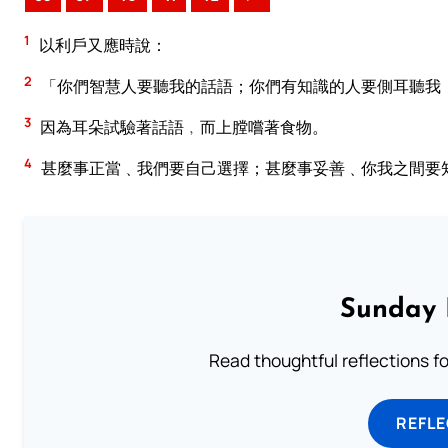
1
以利戶又應時說：
2
「你們智慧人要聽我的話語；你們有知識的人要側耳聽我
3
因為耳朵試驗著話語﹐而上膛嚐著食物。
4
甚麼事正當﹑我們要自己選擇；甚麼事妥善﹑你我之間要
Sunday 
Read thoughtful reflections f
REFL