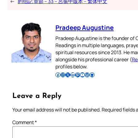
←
約伯記 章節 – 33 – 呂振中版本 – 繁体中文
Pradeep Augustine
Pradeep Augustine is the founder of C
Readings in multiple languages, praye
spiritual resources since 2013. He ma
alongside his professional career (
Re
profiles below.
Follow Pradeep on Facebook
Follow Pradeep on Instagram
Follow Pradeep on X
Follow Pradeep on LinkedIn
Follow Pradeep on Pinterest
Subscribe to Pradeep’s Youtube Channel
Follow Pradeep on WordPress
Follow Pradeep on GitHub
Leave a Reply
Your email address will not be published.
Required fields
Comment
*