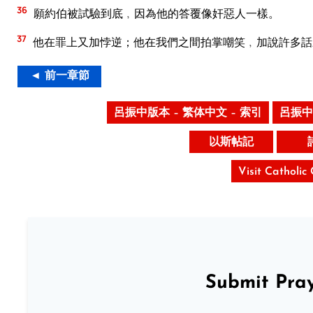
36
願約伯被試驗到底﹐因為他的答覆像奸惡人一樣。
37
他在罪上又加悖逆；他在我們之間拍掌嘲笑﹐加說許多話
◄ 前一章節
呂振中版本 – 繁体中文 – 索引
呂振中
以斯帖記
Visit Catholic
Submit Pray