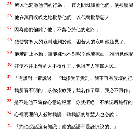
25
所以他洞澈他們的行為﹐一夜之間就傾覆他們﹐使被壓
26
他在萬目睽睽之地批擊他們﹑以代替批擊惡人；
27
因為他們偏離了他﹐不留心於他的道路；
28
致使貧寒人的哀叫達到於他；困苦人的哀叫他聽見了。
29
他若靜止不動﹐誰能嫌他不對呢？他若掩面﹐誰能見他
30
好使不拜上帝的人不得作王﹐免得有人牢籠人民。
31
「有誰對上帝說過：『我擔受了責罰﹐我不再有敗壞的行
32
我所看不明的﹑求你指教我；我若作了孽﹐我必不再作』
33
是不是他不隨你心意施報應﹐你就拒絕﹑不承認所施行的
34
心裡明理的人必對我說﹐聽我話的智慧人也必說：
35
『約伯說話沒有知識；他的話語不是謹慎說的。』