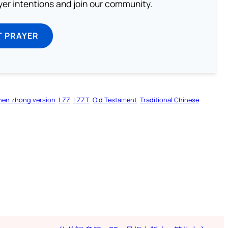
ayer intentions and join our community.
T PRAYER
hen zhong version
LZZ
LZZT
Old Testament
Traditional Chinese