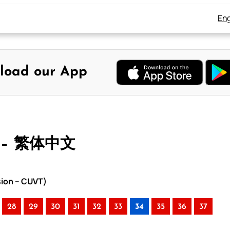
Eng
load our App
 – 繁体中文
sion – CUVT)
28
29
30
31
32
33
34
35
36
37