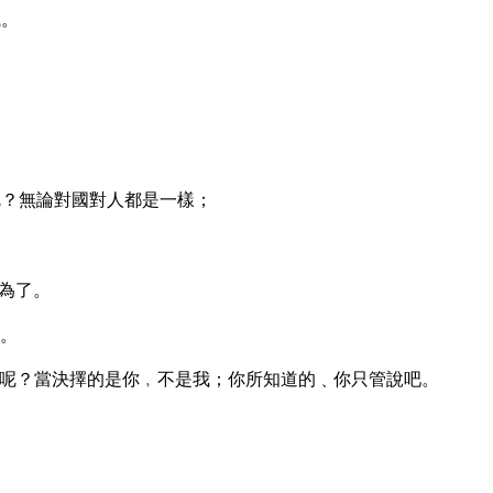
滅。
呢？無論對國對人都是一樣；
為了。
。
呢？當決擇的是你﹐不是我；你所知道的﹑你只管說吧。