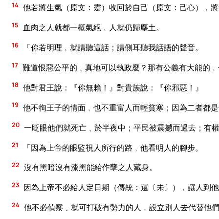
14
他若將生氣（原文：靈）收回於自己（原文：己心）﹐將
15
血肉之人就都一概氣絕﹐人就仍歸塵土。
16
「你若明理﹐就請聽這話；請側耳聽我話語的聲音。
17
難道恨惡公平的﹑真地可以執政麼？那有公義有大能的﹐
18
他對君王說：『你無賴！』對貴族說：『你邪惡！』
19
他不徇王子的情面﹐也不重富人而輕貧寒；因為二者都是
20
一眨眼他們就死亡﹑於半夜中；平民被震撼而過去；有
21
「因為上帝的眼監視人所行的路﹐他看明人的腳步。
22
沒有黑暗沒有漆黑能給作孽之人藏身。
23
因為上帝不必給人定日期（傳統：還〔未〕）﹐讓人到他
24
他不必偵察﹑就可打破有勢力的人﹐設立別人去代替他