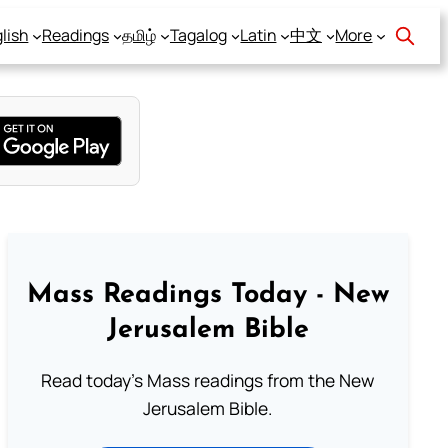
lish
Readings
தமிழ்
Tagalog
Latin
中文
More
Mass Readings Today - New
Jerusalem Bible
Read today's Mass readings from the New
Jerusalem Bible.