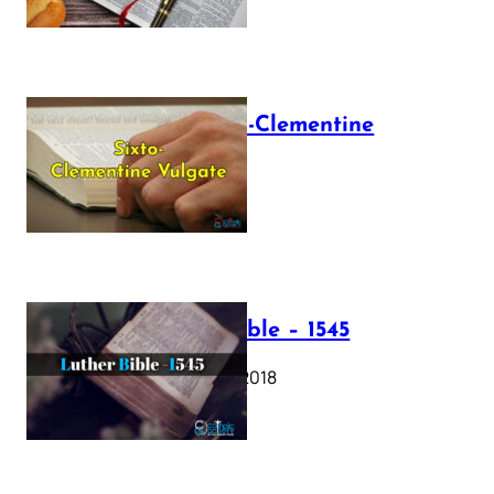
The Sixto-Clementine
Vulgate
July 12, 2025
Luther Bible – 1545
October 17, 2018