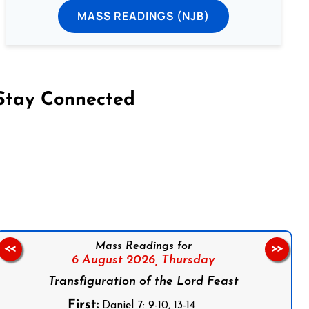
MASS READINGS (NJB)
Stay Connected
on Facebook
Follow us on Instagram
Follow us on X
Subscribe to our YouTube Channel
Follow us on WhatsApp
Mass Readings for
<<
>>
6 August 2026,
Thursday
Transfiguration of the Lord Feast
First:
Daniel 7: 9-10, 13-14