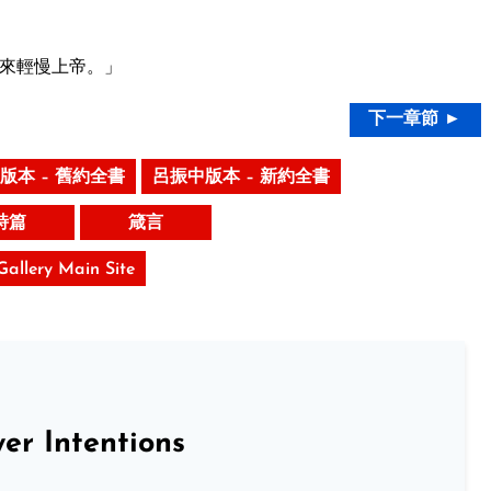
來輕慢上帝。」
下一章節 ►
版本 – 舊約全書
呂振中版本 – 新約全書
詩篇
箴言
 Gallery Main Site
er Intentions