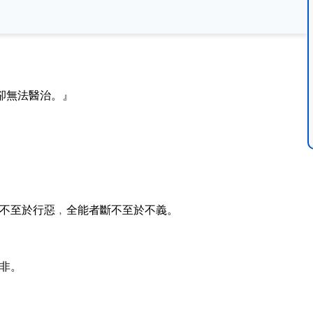
卻無法醫治。』
不至於行惡﹐全能者斷不至於不義。
非。