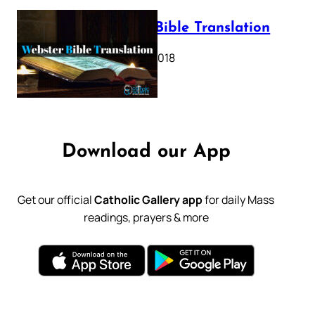
Webster Bible Translation
October 11, 2018
Download our App
Get our official
Catholic Gallery app
for daily Mass
readings, prayers & more