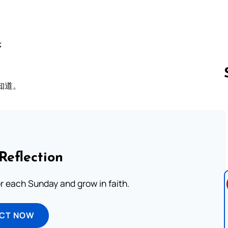
；
知道。
Follow us 
Reflection
or each Sunday and grow in faith.
ECT NOW