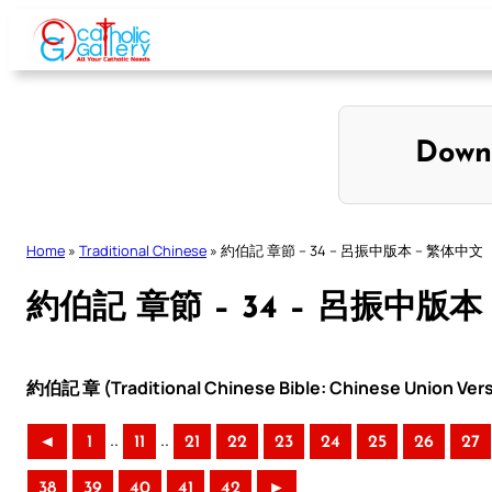
Skip
to
content
Down
Home
»
Traditional Chinese
»
約伯記 章節 – 34 – 呂振中版本 – 繁体中文
約伯記 章節 – 34 – 呂振中版本
約伯記 章 (Traditional Chinese Bible: Chinese Union Ver
..
..
◄
1
11
21
22
23
24
25
26
27
38
39
40
41
42
►