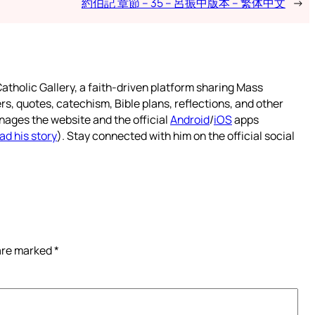
約伯記 章節 – 35 – 呂振中版本 – 繁体中文
→
atholic Gallery, a faith-driven platform sharing Mass
rs, quotes, catechism, Bible plans, reflections, and other
nages the website and the official
Android
/
iOS
apps
ad his story
). Stay connected with him on the official social
 are marked
*