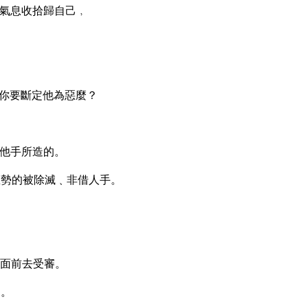
氣息收拾歸自己﹐
你要斷定他為惡麼？
他手所造的。
權勢的被除滅﹑非借人手。
面前去受審。
們。