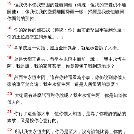
15
但我仍不使我堅固的愛離開他（傳統：但我的堅愛仍不離
開他）﹑像我使我的堅愛離開掃羅一樣：掃羅是我使他離開
你面前的那位。
16
你的家你的國在我（傳統：你）面前必堅固牢靠到永遠；
你的王位必堅立到永遠。』」
17
拿單按這一切話﹑照這全部異象﹑就這樣告訴了大衛。
18
於是大衛王進去﹐恭坐在永恆主面前﹐說：「我主永恆主
阿﹐我是誰﹐我的家算甚麼﹐你竟帶領了我到這地步？
19
然而主永恆主阿﹑這在你雖還看為小事﹐你仍說到你僕人
家的事至於久遠：我主永恆主阿﹐這是人所常遇的事麼？
20
大衛還有甚麼話可對你說呢？我主永恆主阿﹐你是知道你
僕人的。
21
你行了這全部大事﹑使你僕人知道﹑是為了你應許的話的
緣故﹐又是按你心意行的。
22
所以我主永恆主阿﹐你乃是至大；沒有誰能比得上你的；