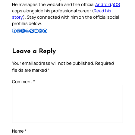
He manages the website and the official
Android
/
iOS
apps alongside his professional career (
Read his
story
). Stay connected with him on the official social
profiles below.
Follow Pradeep on Facebook
Follow Pradeep on Instagram
Follow Pradeep on X
Follow Pradeep on LinkedIn
Follow Pradeep on Pinterest
Subscribe to Pradeep’s Youtube Channel
Follow Pradeep on WordPress
Follow Pradeep on GitHub
Leave a Reply
Your email address will not be published.
Required
fields are marked
*
Comment
*
Name
*