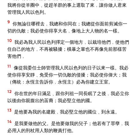
我將你從羊圈中﹑從趕羊群的事上選取了來﹐讓你做人君來
管理我人民以色列。
9
你無論往哪裡去﹐我總和你同在；我總從你面前剪滅你一
切的仇敵；我必使你得享大名﹐像地上大人物的名一樣。
10
我必為我人民以色列擇定一個地方﹐以栽培他們﹐使他們
住自己的地方﹐不再被騷擾；橫暴之輩也不再像先前那樣苦
害他們﹐
11
像從我委任士師管理我人民以色列的日子以來一樣。我必
使你得享安靜﹑免受你一切仇敵的侵擾；我必使你偉大；我
（傳統：永恆主告訴你﹐永恆主）必為你建立王室。
12
你在世的年日滿足﹑跟你列祖一同長眠了之後﹐我必立你
以後由你親腹出的苖裔；我必堅立他的國。
13
是他要為我的名建殿﹐我必堅立他的國位﹑到永遠。
14
是我要做他的父。是他要做我的兒子；他若有了罪孽﹐我
必用人的刑杖用人類的鞭責打他。