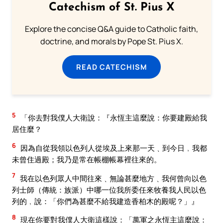
Catechism of St. Pius X
Explore the concise Q&A guide to Catholic faith,
doctrine, and morals by Pope St. Pius X.
READ CATECHISM
5
「你去對我僕人大衛說：『永恆主這麼說：你要建殿給我
居住麼？
6
因為自從我領以色列人從埃及上來那一天﹑到今日﹐我都
未曾住過殿；我乃是常在帳棚帳幕裡往來的。
7
我在以色列眾人中間往來﹑無論甚麼地方﹑我何曾向以色
列士師（傳統：族派）中哪一位我所委任來牧養我人民以色
列的﹐說：「你們為甚麼不給我建造香柏木的殿呢？」』
8
現在你要對我僕人大衛這樣說：「萬軍之永恆主這麼說：