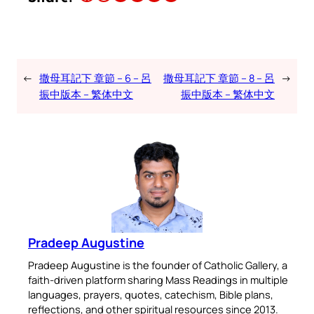
←
撒母耳記下 章節 – 6 – 呂
撒母耳記下 章節 – 8 – 呂
→
振中版本 – 繁体中文
振中版本 – 繁体中文
Pradeep Augustine
Pradeep Augustine is the founder of Catholic Gallery, a
faith-driven platform sharing Mass Readings in multiple
languages, prayers, quotes, catechism, Bible plans,
reflections, and other spiritual resources since 2013.