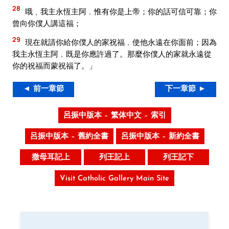
28
哦﹑我主永恆主阿﹐惟有你是上帝；你的話可信可靠；你
曾向你僕人講這福；
29
現在就請你給你僕人的家祝福﹐使他永遠在你面前；因為
我主永恆主阿﹐既是你應許過了。那麼你僕人的家就永遠從
你的祝福而蒙祝福了。」
◄ 前一章節
下一章節 ►
呂振中版本 – 繁体中文 – 索引
呂振中版本 – 舊約全書
呂振中版本 – 新約全書
撒母耳記上
列王記上
列王記下
Visit Catholic Gallery Main Site