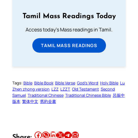
Tamil Mass Readings Today
Access today's Mass readings in Tamil.
TAMIL MASS READINGS
Tags:
Bible
Bible Book
Bible Verse
God’s Word
Holy Bible
Lu
Zhen zhong version
LZZ
LZZT
Old Testament
Second
Samuel
Traditional Chinese
Traditional Chinese Bible
呂振中
版本
繁体中文
舊約全書
Share this article on Facebook
Share this article on WhatsApp
Share this article on LinkedIn
Share this article on X
Share this article on Telegram
Email this Article
Share: