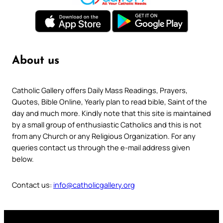
About us
Catholic Gallery offers Daily Mass Readings, Prayers,
Quotes, Bible Online, Yearly plan to read bible, Saint of the
day and much more. Kindly note that this site is maintained
by a small group of enthusiastic Catholics and this is not
from any Church or any Religious Organization. For any
queries contact us through the e-mail address given
below.
Contact us:
info@catholicgallery.org