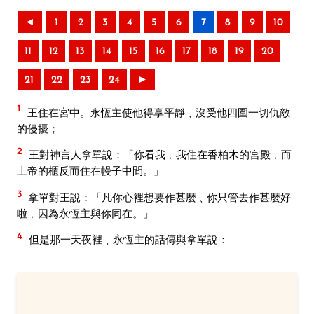
◄
1
2
3
4
5
6
7
8
9
10
11
12
13
14
15
16
17
18
19
20
21
22
23
24
►
1
王住在宮中。永恆主使他得享平靜﹑沒受他四圍一切仇敵
的侵擾；
2
王對神言人拿單說：「你看我﹐我住在香柏木的宮殿﹐而
上帝的櫃反而住在幔子中間。」
3
拿單對王說：「凡你心裡想要作甚麼﹑你只管去作甚麼好
啦﹐因為永恆主與你同在。」
4
但是那一天夜裡﹑永恆主的話傳與拿單說：