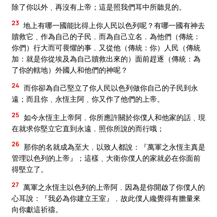
除了你以外﹑再沒有上帝；這是照我們耳中所聽見的。
23
地上有哪一國能比得上你人民以色列呢？有哪一國有神去
贖救它﹑作為自己的子民﹐而為自己立名﹐為他們（傳統：
你們）行大而可畏懼的事﹐又從他（傳統：你）人民（傳統
加：就是你從埃及為自己贖救出來的）面前趕逐（傳統：為
了你的轄地）外國人和他們的神呢？
24
而你卻為自己堅立了你人民以色列做你自己的子民到永
遠；而且你﹑永恆主阿﹑你又作了他們的上帝。
25
如今永恆主上帝阿﹐你所應許關於你僕人和他家的話﹑現
在就求你堅立它直到永遠﹐照你所說的而行哦；
26
那你的名就成為至大﹐以致人都說：『萬軍之永恆主真是
管理以色列的上帝』；這樣﹑大衛你僕人的家就必在你面前
得堅立了。
27
萬軍之永恆主以色列的上帝阿﹐因為是你開啟了你僕人的
心耳說：『我必為你建立王室』﹐故此僕人纔覺得有膽量來
向你獻這祈禱。