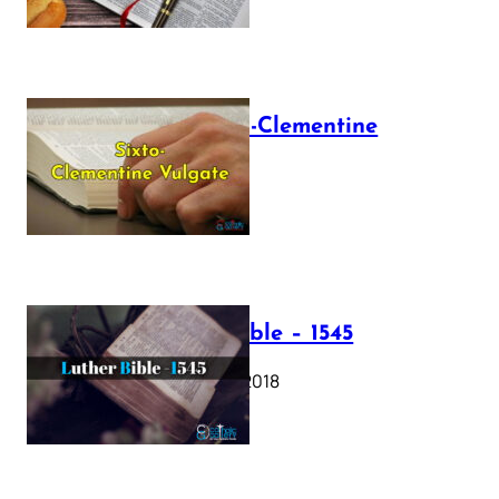
The Sixto-Clementine
Vulgate
July 12, 2025
Luther Bible – 1545
October 17, 2018