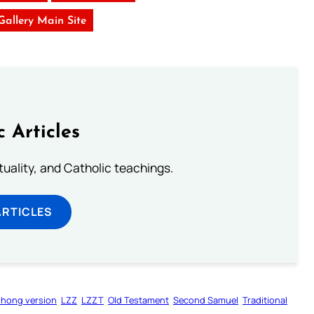
 Gallery Main Site
c Articles
rituality, and Catholic teachings.
ARTICLES
zhong version
LZZ
LZZT
Old Testament
Second Samuel
Traditional