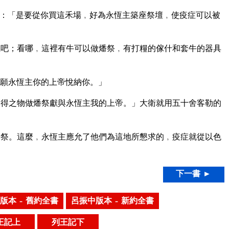
：「是要從你買這禾場﹐好為永恆主築座祭壇﹐使疫症可以被
吧；看哪﹐這裡有牛可以做燔祭﹐有打糧的傢什和套牛的器具
願永恆主你的上帝悅納你。」
得之物做燔祭獻與永恆主我的上帝。」大衛就用五十舍客勒的
祭。這麼﹐永恆主應允了他們為這地所懇求的﹐疫症就從以色
下一書 ►
版本 – 舊約全書
呂振中版本 – 新約全書
王記上
列王記下