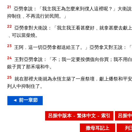
21
亞勞拿說：「我主我王為怎麼來到僕人這裡呢？」大衛說
抑制住﹑不再流行於民間。」
22
亞勞拿對大衛說：「我主我王看甚麼好﹑就拿甚麼去獻上
﹑可以當柴燒。
23
王阿﹐這一切亞勞拿都送給王了。」亞勞拿又對王說：「
24
王對亞勞拿說：「不；我一定要按價值向你買；我不用白
銀子買了那禾場和牛。
25
就在那裡大衛就為永恆主築了一座祭壇﹐獻上燔祭和平安
列人中抑制住了。
◄ 前一章節
呂振中版本 – 繁体中文 – 索引
呂振中
撒母耳記上
列