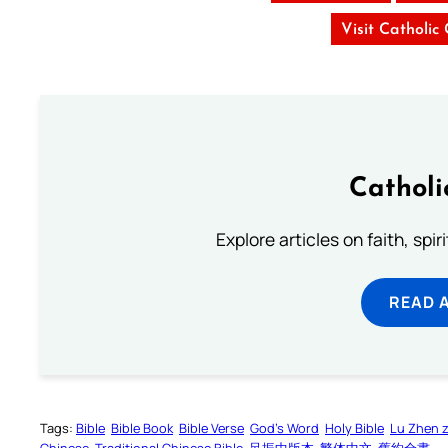
Visit Catholic
Catholi
Explore articles on faith, spi
READ 
Tags:
Bible
Bible Book
Bible Verse
God’s Word
Holy Bible
Lu Zhen 