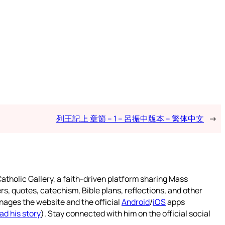
列王記上 章節 – 1 – 呂振中版本 – 繁体中文
→
atholic Gallery, a faith-driven platform sharing Mass
rs, quotes, catechism, Bible plans, reflections, and other
nages the website and the official
Android
/
iOS
apps
ad his story
). Stay connected with him on the official social