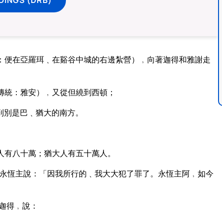
：便在亞羅珥﹑在谿谷中城的右邊紮營）﹐向著迦得和雅謝走
傳統：雅安）﹐又從但繞到西頓；
到別是巴﹑猶大的南方。
人有八十萬；猶大人有五十萬人。
永恆主說：「因我所行的﹑我大大犯了罪了。永恆主阿﹐如今
迦得﹐說：