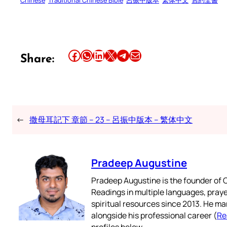
Chinese
Traditional Chinese Bible
呂振中版本
繁体中文
舊約全書
Share this article on Facebook
Share this article on WhatsApp
Share this article on LinkedIn
Share this article on X
Share this article on Telegram
Email this Article
Share:
←
撒母耳記下 章節 – 23 – 呂振中版本 – 繁体中文
Pradeep Augustine
Pradeep Augustine is the founder of C
Readings in multiple languages, praye
spiritual resources since 2013. He ma
alongside his professional career (
Re