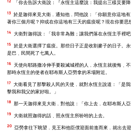
12
「你去告訴大衛說：『永恆主這麼說：我提出三樣災要降
13
於是迦得來見大衛﹐通知他﹐問他說：「你願意你這地有
著你三個月呢？抑或在你這地有三天的瘟疫呢？現在你要思
14
大衛對迦得說：「我非常為難；讓我們落在永恆主手裡吧
15
於是大衛選擇了瘟疫。那些日子正是收割麥子的日子。永
是巴﹑民間死了七萬人。
16
天使向耶路撒冷伸手要殺滅城裡的人﹐永恆主就後悔﹑不
那時永恆主的使者在耶布斯人亞勞拿的禾場附近。
17
大衛看見了那擊殺人民的天使﹐就對永恆主說道：「是我
擊我和我父的家好啦。」
18
那一天迦得來見大衛﹐對他說：「你上去﹐在耶布斯人亞
19
大衛就照迦得的話﹑照永恆主所吩咐的上去。
20
亞勞拿往下眺望﹐見王和他臣僕迎面前進而來﹐就出去