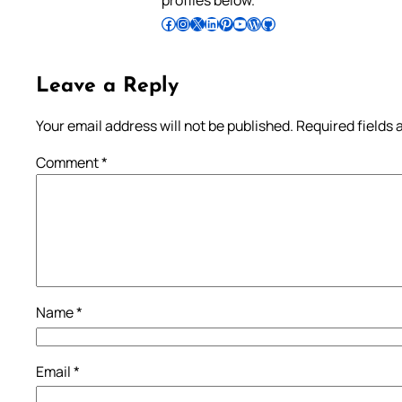
profiles below.
Follow Pradeep on Facebook
Follow Pradeep on Instagram
Follow Pradeep on X
Follow Pradeep on LinkedIn
Follow Pradeep on Pinterest
Subscribe to Pradeep’s Youtube Channel
Follow Pradeep on WordPress
Follow Pradeep on GitHub
Leave a Reply
Your email address will not be published.
Required fields
Comment
*
Name
*
Email
*