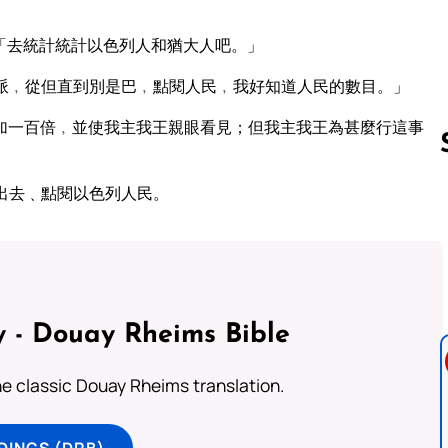
「去統計統計以色列人和猶大人吧。」
派﹐從但直到別是巴﹐點閱人民﹐我好知道人民的數目。」
加一百倍﹐並使我主我王親眼看見；但我主我王為甚麼行這事
出去﹑點閱以色列人民。
Follow us 
 - Douay Rheims Bible
he classic Douay Rheims translation.
DINGS (DRB)