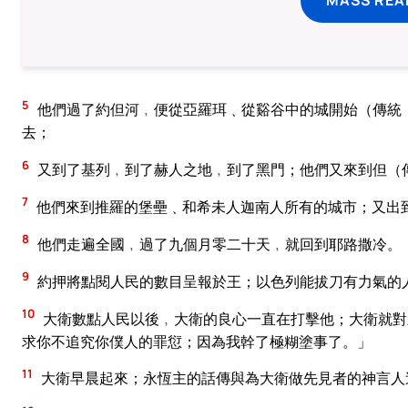
5
他們過了約但河﹐便從亞羅珥﹑從谿谷中的城開始（傳統
去；
6
又到了基列﹐到了赫人之地﹐到了黑門；他們又來到但（
7
他們來到推羅的堡壘﹑和希未人迦南人所有的城市；又出
8
他們走遍全國﹐過了九個月零二十天﹐就回到耶路撒冷。
9
約押將點閱人民的數目呈報於王；以色列能拔刀有力氣的
10
大衛數點人民以後﹐大衛的良心一直在打擊他；大衛就對
求你不追究你僕人的罪愆；因為我幹了極糊塗事了。」
11
大衛早晨起來；永恆主的話傳與為大衛做先見者的神言人