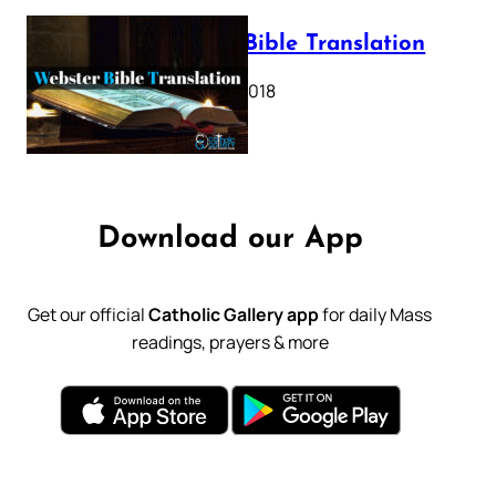
Webster Bible Translation
October 11, 2018
Download our App
Get our official
Catholic Gallery app
for daily Mass
readings, prayers & more