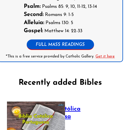
Psalm:
Psalms 85: 9, 10, 11-12, 13-14
Second:
Romans 9: 1-5
Alleluia:
Psalms 130: 5
Gospel:
Matthew 14: 22-33
FULL MASS READINGS
*This is a free service provided by Catholic Gallery.
Get it here
Recently added Bibles
Bíblia Católica
Portuguesa
July 16, 2025