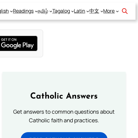
lish
Readings
தமிழ்
Tagalog
Latin
中文
More
Catholic Answers
Get answers to common questions about
Catholic faith and practices.