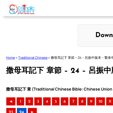
Skip
to
content
Down
Home
»
Traditional Chinese
»
撒母耳記下 章節 – 24 – 呂振中版本 – 繁体
撒母耳記下 章節 – 24 – 呂振
撒母耳記下 章 (Traditional Chinese Bible: Chinese Union 
◄
1
2
3
4
5
6
7
8
9
10
11
23
24
►