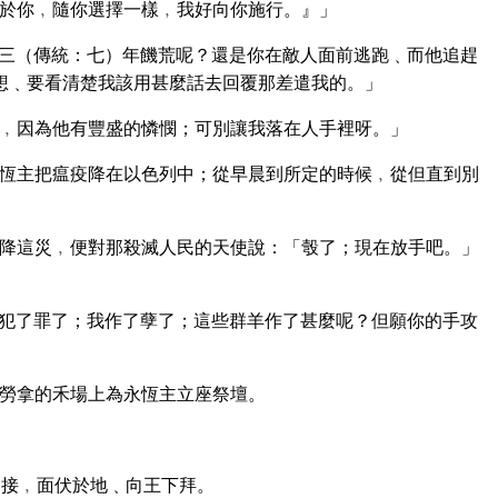
於你﹐隨你選擇一樣﹐我好向你施行。』」
三（傳統：七）年饑荒呢？還是你在敵人面前逃跑﹑而他追趕
想﹑要看清楚我該用甚麼話去回覆那差遣我的。」
﹐因為他有豐盛的憐憫；可別讓我落在人手裡呀。」
恆主把瘟疫降在以色列中；從早晨到所定的時候﹐從但直到別
降這災﹐便對那殺滅人民的天使說：「彀了；現在放手吧。」
犯了罪了；我作了孽了；這些群羊作了甚麼呢？但願你的手攻
勞拿的禾場上為永恆主立座祭壇。
迎接﹐面伏於地﹑向王下拜。