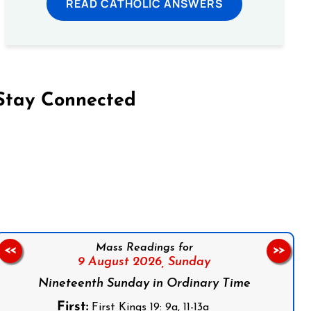
READ CATHOLIC ANSWERS
Stay Connected
on Facebook
Follow us on Instagram
Follow us on X
Subscribe to our YouTube Channel
Follow us on WhatsApp
Mass Readings for
<<
>>
9 August 2026,
Sunday
Nineteenth Sunday in Ordinary Time
First:
First Kings 19: 9a, 11-13a