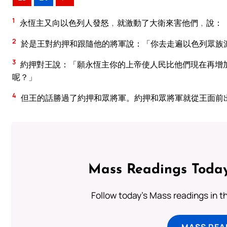
1
永恆主又向以色列人發怒﹐就激動了大衛來害他們﹐說：
2
於是王對約押和跟隨他的將軍說：「你去走遍以色列眾族
3
約押對王說：「願永恆主你的上帝使人民比他們現在再增
呢？」
4
但王的話勝過了約押和眾將軍。約押和眾將軍就從王面前
Mass Readings Today
Follow today's Mass readings in t
MASS REA