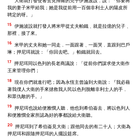
大衛就打發使者去見掃羅的兒子伊施波設﹐說：「你要將
我的妻子米甲給我；她是我從前用一百個非利士人的陽皮所
聘定的呀。」
15
伊施波設就打發人將米甲從丈夫帕鐵﹑就是拉億的兒子﹑
那裡﹑接了來。
16
米甲的丈夫和她一同走﹐一面跟著﹑一面哭﹐直跟到巴戶
琳；押尼珥就說：「你回去吧。」帕鐵就回去。
17
押尼珥同以色列的長老商議說：「從前你們謀求使大衛作
王來管理你們；
18
現在你們就進行吧；因為永恆主曾論到大衛說：『我必藉
著我僕人大衛的手來拯救我人民以色列脫離非利士人的手﹐
和眾仇敵的手。」
19
押尼珥也說給便雅憫人聽﹐他也到希伯崙去﹑將以色列人
和便雅憫全家所認為好的事都說給大衛聽。
20
押尼珥到了希伯崙見大衛；跟他同去的有二十人；大衛為
押尼珥和跟隨押尼珥的人擺設筵席。