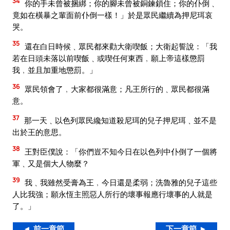
34
你的手未曾被捆綁；你的腳未曾被銅鍊鎖住；你的仆倒﹑
竟如在橫暴之輩面前仆倒一樣！」於是眾民繼續為押尼珥哀
哭。
35
還在白日時候﹑眾民都來勸大衛喫飯；大衛起誓說：「我
若在日頭未落以前喫飯﹑或喫任何東西﹐願上帝這樣懲罰
我﹐並且加重地懲罰。」
36
眾民領會了﹐大家都很滿意；凡王所行的﹑眾民都很滿
意。
37
那一天﹑以色列眾民纔知道殺尼珥的兒子押尼珥﹑並不是
出於王的意思。
38
王對臣僕說：「你們豈不知今日在以色列中仆倒了一個將
軍﹑又是個大人物麼？
39
我﹑我雖然受膏為王﹐今日還是柔弱；洗魯雅的兒子這些
人比我強；願永恆主照惡人所行的壞事報應行壞事的人就是
了。」
◄ 前一章節
下一章節 ►