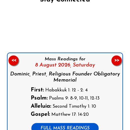
Follow us on Facebook
Follow us on Instagram
Follow us on X
Subscribe to our YouTube Channel
Follow us on WhatsApp
Mass Readings for
<<
>>
8 August 2026,
Saturday
Dominic, Priest, Religious Founder Obligatory
Memorial
First:
Habakkuk 1: 12 - 2: 4
Psalm:
Psalms 9: 8-9, 10-11, 12-13
Alleluia:
Second Timothy 1: 10
Gospel:
Matthew 17: 14-20
FULL MASS READINGS