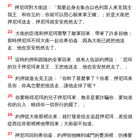
21
押尼珥對大衛說：「我要起身去集合以色列眾人來見我主
我王﹐和你立約；你就可以照心願來掌王權」；於是大衛把
押尼珥送走﹐押尼珥就安安然然去了。
22
大衛的臣僕和押尼珥襲擊了敵軍回來﹐帶來了許多掠物；
那時押尼珥不同大衛一起在希伯崙﹐因為大衛已經把他送
走﹐他也安安然然去了。
23
這時約押和跟隨的全軍回來﹐就有人告訴約押說：「尼珥
的兒子押尼珥來見王﹐王把他送走﹐他也安安然然去了。」
24
約押就進去見王說：「你幹了甚麼事了？你看﹐押尼珥來
見你﹐你為怎麼把他送走﹐讓他走掉了呢？
25
你要曉得尼珥的兒子押尼珥來﹑無非是要詐騙你﹐要知道
你的出入﹐曉得你一切所行的罷了。」
26
約押從大衛那裡出來﹐就打發差役去追趕押尼珥﹐差役就
從西拉井那裡將他帶回來；大衛卻不知道。
27
押尼珥回到希伯崙﹐約押領他轉到城門的甕洞裡﹐仿彿要