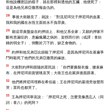
和他說機密話的樣子﹐就在那裡刺透他的五臟﹐他便死了：
這是為他兄弟亞撒黑報血仇的。
28
事後大衛聽見了﹐就說：「對流尼珥兒子押尼珥的血案﹑
我和我的國在永恆主面前永不負罪責。
29
願這罪責盤旋在約押頭上﹑和他父系全家；又願約押家不
斷有患漏症的﹑患痲瘋屬之病的﹑架拐而行的（或譯：拿紡
錘的弱女子）﹑倒斃於刀下的﹑缺乏食物的。」
30
約押和他兄弟亞比篩殺了押尼珥﹐是因為押尼珥在基遍爭
鬥時殺死了他們的兄弟亞撒黑的緣故。
31
大衛對約押和跟隨的眾民說：「你們要撕裂衣服﹐腰束麻
布﹐在押尼珥前面號咷哀哭；大衛王也在屍床後面跟著。
32
他們將押尼珥埋葬在希伯崙；王在押尼珥的墓墳旁放聲而
哭；眾民也都哭了。
33
王為押尼珥舉哀說：「押尼珥之死﹑怎麼竟像愚忘人（同
詞：拿八）的死阿？