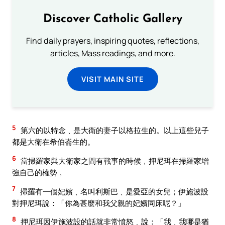
Discover Catholic Gallery
Find daily prayers, inspiring quotes, reflections,
articles, Mass readings, and more.
VISIT MAIN SITE
5
第六的以特念﹑是大衛的妻子以格拉生的。以上這些兒子
都是大衛在希伯崙生的。
6
當掃羅家與大衛家之間有戰事的時候﹐押尼珥在掃羅家增
強自己的權勢﹐
7
掃羅有一個妃嬪﹑名叫利斯巴﹑是愛亞的女兒；伊施波設
對押尼珥說：「你為甚麼和我父親的妃嬪同床呢？」
8
押尼珥因伊施波設的話就非常憤怒﹑說：「我﹑我哪是猶