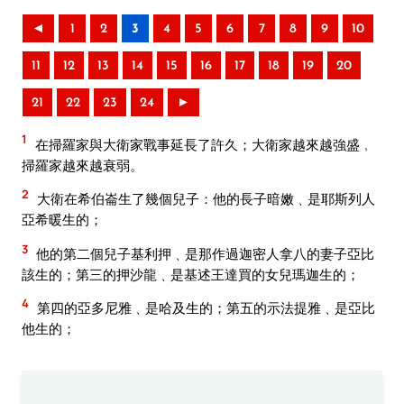
◄
1
2
3
4
5
6
7
8
9
10
11
12
13
14
15
16
17
18
19
20
21
22
23
24
►
1
在掃羅家與大衛家戰事延長了許久；大衛家越來越強盛﹐
掃羅家越來越衰弱。
2
大衛在希伯崙生了幾個兒子：他的長子暗嫩﹑是耶斯列人
亞希暖生的；
3
他的第二個兒子基利押﹑是那作過迦密人拿八的妻子亞比
該生的；第三的押沙龍﹑是基述王達買的女兒瑪迦生的；
4
第四的亞多尼雅﹑是哈及生的；第五的示法提雅﹑是亞比
他生的；