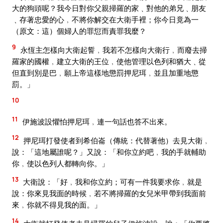
大的狗頭呢？我今日對你父親掃羅的家﹑對他的弟兄﹑朋友
﹑存著忠愛的心﹐不將你解交在大衛手裡；你今日竟為一
（原文：這）個婦人的罪愆而責罪我麼？
9
永恆主怎樣向大衛起誓﹐我若不怎樣向大衛行﹐而廢去掃
羅家的國權﹐建立大衛的王位﹐使他管理以色列和猶大﹑從
但直到別是巴﹐願上帝這樣地懲罰押尼珥﹐並且加重地懲
罰。」
10
11
伊施波設懼怕押尼珥﹐連一句話也答不出來。
12
押尼珥打發使者到希伯崙（傳統：代替著他）去見大衛﹐
說：「這地屬誰呢？」又說：「和你立約吧﹐我的手就輔助
你﹐使以色列人都轉向你。」
13
大衛說：「好﹐我和你立約；可有一件我要求你﹐就是
說：你來見我面的時候﹐若不將掃羅的女兒米甲帶到我面前
來﹐你就不得見我的面。」
14