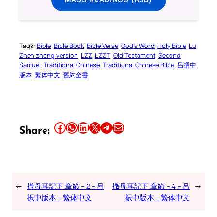
Tags:
Bible
Bible Book
Bible Verse
God’s Word
Holy Bible
Lu
Zhen zhong version
LZZ
LZZT
Old Testament
Second
Samuel
Traditional Chinese
Traditional Chinese Bible
呂振中
版本
繁体中文
舊約全書
Share this article on Facebook
Share this article on WhatsApp
Share this article on LinkedIn
Share this article on X
Share this article on Telegram
Email this Article
Share:
←
撒母耳記下 章節 – 2 – 呂
撒母耳記下 章節 – 4 – 呂
→
振中版本 – 繁体中文
振中版本 – 繁体中文