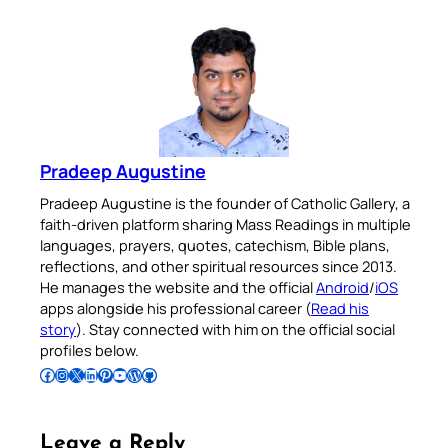
Pradeep Augustine
Pradeep Augustine is the founder of Catholic Gallery, a
faith-driven platform sharing Mass Readings in multiple
languages, prayers, quotes, catechism, Bible plans,
reflections, and other spiritual resources since 2013.
He manages the website and the official
Android
/
iOS
apps alongside his professional career (
Read his
story
). Stay connected with him on the official social
profiles below.
Follow Pradeep on Facebook
Follow Pradeep on Instagram
Follow Pradeep on X
Follow Pradeep on LinkedIn
Follow Pradeep on Pinterest
Subscribe to Pradeep’s Youtube Channel
Follow Pradeep on WordPress
Follow Pradeep on GitHub
Leave a Reply