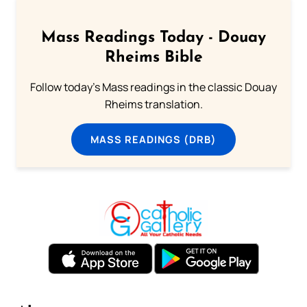
Mass Readings Today - Douay
Rheims Bible
Follow today's Mass readings in the classic Douay
Rheims translation.
MASS READINGS (DRB)