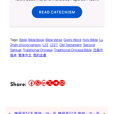
READ CATECHISM
Tags:
Bible
Bible Book
Bible Verse
God’s Word
Holy Bible
Lu
Zhen zhong version
LZZ
LZZT
Old Testament
Second
Samuel
Traditional Chinese
Traditional Chinese Bible
呂振中
版本
繁体中文
舊約全書
Share this article on Facebook
Share this article on WhatsApp
Share this article on LinkedIn
Share this article on X
Share this article on Telegram
Email this Article
Share:
←
撒母耳記下 章節 – 19 – 呂
撒母耳記下 章節 – 21 – 呂
→