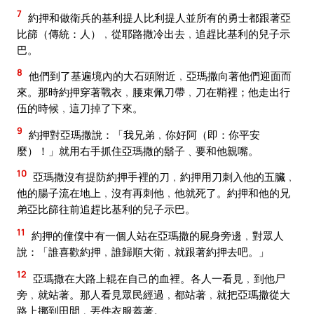
7
約押和做衛兵的基利提人比利提人並所有的勇士都跟著亞
比篩（傳統：人）﹐從耶路撒冷出去﹐追趕比基利的兒子示
巴。
8
他們到了基遍境內的大石頭附近﹐亞瑪撒向著他們迎面而
來。那時約押穿著戰衣﹐腰束佩刀帶﹐刀在鞘裡；他走出行
伍的時候﹐這刀掉了下來。
9
約押對亞瑪撒說：「我兄弟﹐你好阿（即：你平安
麼）！」就用右手抓住亞瑪撒的鬍子﹑要和他親嘴。
10
亞瑪撒沒有提防約押手裡的刀﹐約押用刀刺入他的五臟﹐
他的腸子流在地上﹐沒有再刺他﹐他就死了。約押和他的兄
弟亞比篩往前追趕比基利的兒子示巴。
11
約押的僮僕中有一個人站在亞瑪撒的屍身旁邊﹐對眾人
說：「誰喜歡約押﹐誰歸順大衛﹐就跟著約押去吧。」
12
亞瑪撒在大路上輥在自己的血裡。各人一看見﹐到他尸
旁﹐就站著。那人看見眾民經過﹐都站著﹐就把亞瑪撒從大
路上挪到田間﹐丟件衣服蓋著。