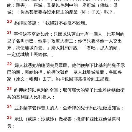
統：殺害）一座城﹑又是以色列中的一座府城（傳統：母
城）！你為甚麼要吞沒永恆主的產業（即：子民）呢？」
20
約押回答說：「我絕對不吞沒不毀壞。
21
事情決不至於如此；只因以法蓮山地有一個人﹑比基利的
兒子名叫示巴﹐他舉手攻擊大衛王；你們只要將他一人交出
來﹐我便離城而去。」婦人對約押說：「看吧﹐那人的頭﹐
一定從城墻上丟給你。」
22
婦人就憑她的聰明去見眾民。他們便割下比基利的兒子示
巴的頭﹐丟給約押﹐約押吹號角﹐眾人就離城散開﹐各回各
家（原文：帳棚）去了。約押也回耶路撒冷到王那裡。
23
約押統領以色列的全軍；耶何耶大的兒子比拿雅統轄做衛
兵的基利提人比利提人；
24
亞多蘭掌管作苦工的人；亞希律的兒子約沙法做通知官；
25
示法（或譯：沙威沙）做祕書；撒督和亞比亞他做祭司
長；