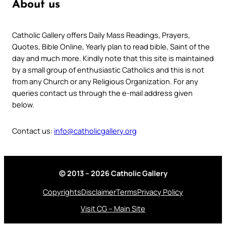
About us
Catholic Gallery offers Daily Mass Readings, Prayers,
Quotes, Bible Online, Yearly plan to read bible, Saint of the
day and much more. Kindly note that this site is maintained
by a small group of enthusiastic Catholics and this is not
from any Church or any Religious Organization. For any
queries contact us through the e-mail address given
below.
Contact us:
info@catholicgallery.org
© 2013 – 2026 Catholic Gallery
Copyrights
Disclaimer
Terms
Privacy Policy
Visit CG – Main Site