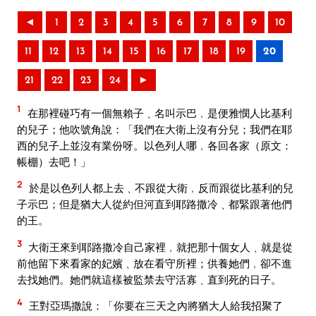
◄
1
2
3
4
5
6
7
8
9
10
11
12
13
14
15
16
17
18
19
20
21
22
23
24
►
1
在那裡碰巧有一個無賴子﹑名叫示巴﹐是便雅憫人比基利
的兒子；他吹號角說：「我們在大衛上沒有分兒；我們在耶
西的兒子上並沒有業份呀。以色列人哪﹐各回各家（原文：
帳棚）去吧！」
2
於是以色列人都上去﹑不跟從大衛﹐反而跟從比基利的兒
子示巴；但是猶大人從約但河直到耶路撒冷﹑都緊跟著他們
的王。
3
大衛王來到耶路撒冷自己家裡﹐就把那十個女人﹑就是從
前他留下來看家的妃嬪﹑放在看守所裡；供養她們﹐卻不進
去找她們。她們就這樣被監禁去守活寡﹑直到死的日子。
4
王對亞瑪撒說：「你要在三天之內將猶大人給我招聚了