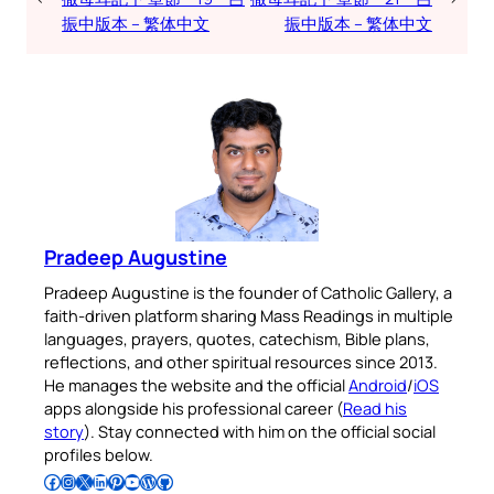
振中版本 – 繁体中文
振中版本 – 繁体中文
Pradeep Augustine
Pradeep Augustine is the founder of Catholic Gallery, a
faith-driven platform sharing Mass Readings in multiple
languages, prayers, quotes, catechism, Bible plans,
reflections, and other spiritual resources since 2013.
He manages the website and the official
Android
/
iOS
apps alongside his professional career (
Read his
story
). Stay connected with him on the official social
profiles below.
Follow Pradeep on Facebook
Follow Pradeep on Instagram
Follow Pradeep on X
Follow Pradeep on LinkedIn
Follow Pradeep on Pinterest
Subscribe to Pradeep’s Youtube Channel
Follow Pradeep on WordPress
Follow Pradeep on GitHub