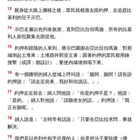
13
屍身從大路上挪移之後﹐眾民就都過去跟約押﹑去追趕比
基利的兒子示巴。
14
示巴走遍以色列各族派﹑直到亞比拉伯瑪迦﹐所有的比基
利人卻也聚集去跟從他。
15
約押和跟隨的人來到﹐將示巴圍困在亞比拉伯瑪迦﹐對那
城倒起土堆來；土堆跟外郭並立著；跟著約押的眾民都用錘
撞擊（或譯：都設計）﹑要使內城墻倒塌下來。
16
有一個聰明的婦人從城上呼叫說：「聽阿﹐聽阿！請告訴
約押說：『請走近前來﹐我好和你說話。』」
17
約押走近前去；婦人問他說：「你是約押不是？」他說：
「是的。」婦人對他說：「請聽使女的話。」約押說：「我
正在聽呢。」
18
婦人說道：「古時常有話說：「只要在亞比拉求問﹐事就
解決。
19
我們是以色列中和平忠厚的人；你竟想法子要毀壞（傳