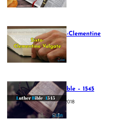
The Sixto-Clementine
Vulgate
July 12, 2025
Luther Bible – 1545
October 17, 2018