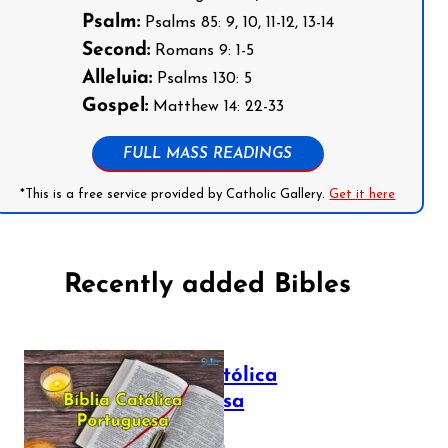
Psalm:
Psalms 85: 9, 10, 11-12, 13-14
Second:
Romans 9: 1-5
Alleluia:
Psalms 130: 5
Gospel:
Matthew 14: 22-33
FULL MASS READINGS
*This is a free service provided by Catholic Gallery.
Get it here
Recently added Bibles
Bíblia Católica
Portuguesa
July 16, 2025