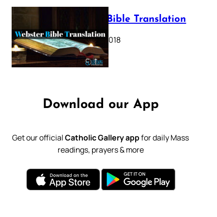
Webster Bible Translation
October 11, 2018
Download our App
Get our official
Catholic Gallery app
for daily Mass
readings, prayers & more