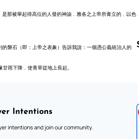
﹐是那被舉起得高位的人發的神諭﹐雅各之上帝所膏立的﹐以色
列的磐石（即：上帝之表象）告訴我說：一個憑公義統治人的
像甘雨下降﹐使青草從地上長起。
Follow us 
er Intentions
ayer intentions and join our community.