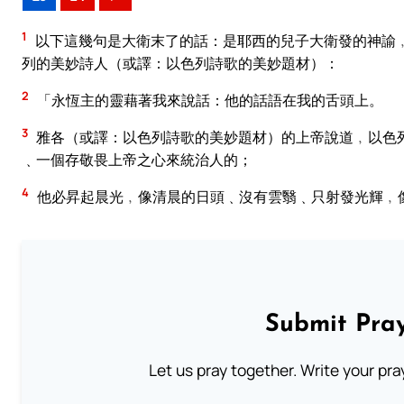
1
以下這幾句是大衛末了的話：是耶西的兒子大衛發的神諭
列的美妙詩人（或譯：以色列詩歌的美妙題材）：
2
「永恆主的靈藉著我來說話：他的話語在我的舌頭上。
3
雅各（或譯：以色列詩歌的美妙題材）的上帝說道﹐以色
﹑一個存敬畏上帝之心來統治人的；
4
他必昇起晨光﹐像清晨的日頭﹑沒有雲翳﹑只射發光輝﹐
Submit Pray
Let us pray together. Write your pr