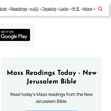
lish
Readings
தமிழ்
Tagalog
Latin
中文
More
Mass Readings Today - New
Jerusalem Bible
Read today's Mass readings from the New
Jerusalem Bible.