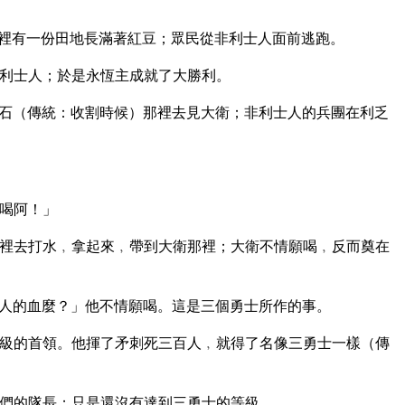
裡有一份田地長滿著紅豆；眾民從非利士人面前逃跑。
利士人；於是永恆主成就了大勝利。
石（傳統：收割時候）那裡去見大衛；非利士人的兵團在利乏
喝阿！」
裡去打水﹐拿起來﹐帶到大衛那裡；大衛不情願喝﹐反而奠在
人的血麼？」他不情願喝。這是三個勇士所作的事。
級的首領。他揮了矛刺死三百人﹐就得了名像三勇士一樣（傳
們的隊長；只是還沒有達到三勇士的等級。