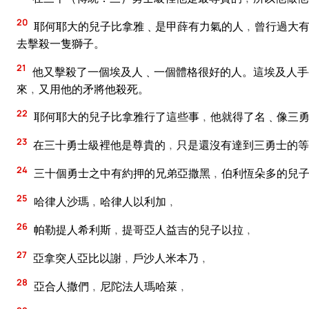
20
耶何耶大的兒子比拿雅﹑是甲薛有力氣的人﹐曾行過大有
去擊殺一隻獅子。
21
他又擊殺了一個埃及人﹑一個體格很好的人。這埃及人手
來﹐又用他的矛將他殺死。
22
耶何耶大的兒子比拿雅行了這些事﹐他就得了名﹑像三勇
23
在三十勇士級裡他是尊貴的﹐只是還沒有達到三勇士的等
24
三十個勇士之中有約押的兄弟亞撒黑﹐伯利恆朵多的兒
25
哈律人沙瑪﹐哈律人以利加﹐
26
帕勒提人希利斯﹐提哥亞人益吉的兒子以拉﹐
27
亞拿突人亞比以謝﹐戶沙人米本乃﹐
28
亞合人撒們﹐尼陀法人瑪哈萊﹐