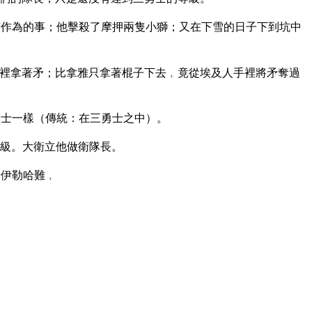
作為的事；他擊殺了摩押兩隻小獅；又在下雪的日子下到坑中
裡拿著矛；比拿雅只拿著棍子下去﹐竟從埃及人手裡將矛奪過
士一樣（傳統：在三勇士之中）。
級。大衛立他做衛隊長。
子伊勒哈難﹐