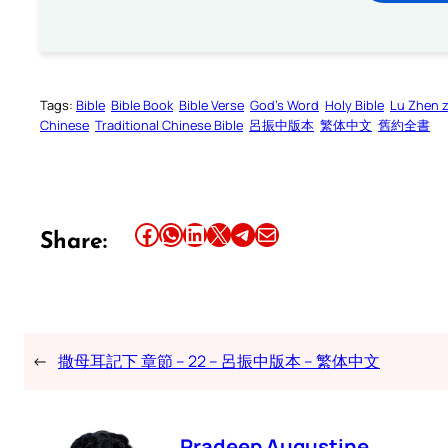
Tags:
Bible
Bible Book
Bible Verse
God’s Word
Holy Bible
Lu Zhen 
Chinese
Traditional Chinese Bible
呂振中版本
繁体中文
舊約全書
Share this article on Facebook
Share this article on WhatsApp
Share this article on LinkedIn
Share this article on X
Share this article on Telegram
Email this Article
Share:
←
撒母耳記下 章節 – 22 – 呂振中版本 – 繁体中文
Pradeep Augustine