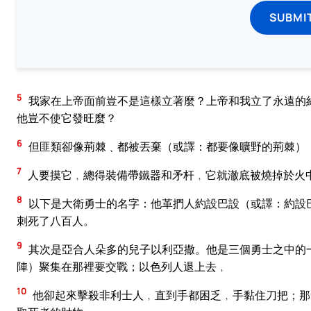
SUBMI
5
我家在上帝面前豈不是這樣立著麼？上帝和我立了永遠的
他豈不使它發旺麼？
6
但匪類卻像荊棘﹑都被丟棄（或譯：都要像曠野的荊棘）
7
人要摸它﹐總得裝備帶鐵器和矛杆﹐它就澈底被燒掉於火
8
以下是大衛勇士的名字：他革捫人約設巴設（或譯：約設
刺死了八百人。
9
其次是亞合人朵多的兒子以利亞撒。他是三個勇士之中的
陣）聚集在那裡要交戰；以色列人退上去﹐
10
他卻起來擊殺非利士人﹐直到手都困乏﹐手黏住刀把；那