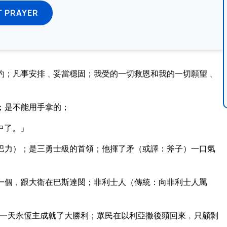
T PRAYER
約；凡事安排﹑妥當穩固；我受的一切救恩和我的一切願望﹑
；是不能用手拿的；
中了。」
巴力）；是三勇士級的首領；他揮了矛（或譯：斧子）一口氣
一個﹐跟大衛在巴斯達閔；非利士人（傳統：向非利士人罵
一天永恆主成就了大勝利；眾民在以利亞撒後頭回來﹐只顧剝