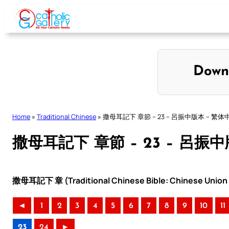
Skip
to
content
Down
Home
»
Traditional Chinese
»
撒母耳記下 章節 – 23 – 呂振中版本 – 繁体
撒母耳記下 章節 – 23 – 呂振
撒母耳記下 章 (Traditional Chinese Bible: Chinese Union 
◄
1
2
3
4
5
6
7
8
9
10
11
23
24
►