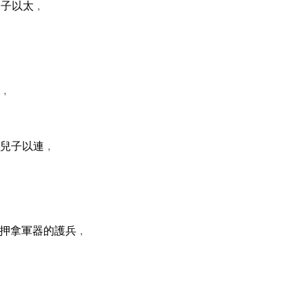
兒子以太﹐
﹐
兒子以連﹐
押拿軍器的護兵﹐