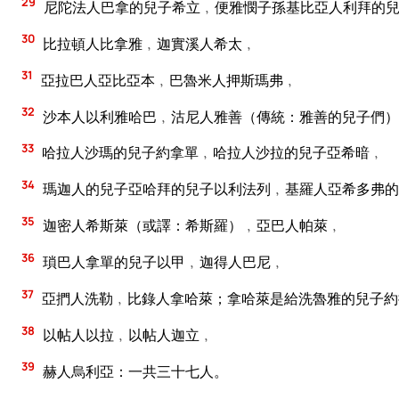
29
尼陀法人巴拿的兒子希立﹐便雅憫子孫基比亞人利拜的
30
比拉頓人比拿雅﹐迦實溪人希太﹐
31
亞拉巴人亞比亞本﹐巴魯米人押斯瑪弗﹐
32
沙本人以利雅哈巴﹐沽尼人雅善（傳統：雅善的兒子們）
33
哈拉人沙瑪的兒子約拿單﹐哈拉人沙拉的兒子亞希暗﹐
34
瑪迦人的兒子亞哈拜的兒子以利法列﹐基羅人亞希多弗的
35
迦密人希斯萊（或譯：希斯羅）﹐亞巴人帕萊﹐
36
瑣巴人拿單的兒子以甲﹐迦得人巴尼﹐
37
亞捫人洗勒﹐比錄人拿哈萊；拿哈萊是給洗魯雅的兒子約
38
以帖人以拉﹐以帖人迦立﹐
39
赫人烏利亞：一共三十七人。