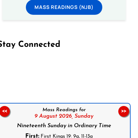
MASS READINGS (NJB)
Stay Connected
on Facebook
Follow us on Instagram
Follow us on X
Subscribe to our YouTube Channel
Follow us on WhatsApp
Mass Readings for
<<
>>
9 August 2026,
Sunday
Nineteenth Sunday in Ordinary Time
First:
First Kings 19: 9a, 11-13a