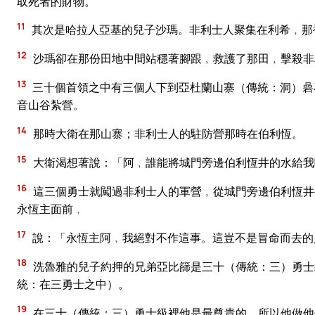
取死者的財物。
11
其次是哈拉人亞基的兒子沙瑪。非利士人聚集在利希﹐那
12
沙瑪卻在那份田地中間站穩著腳跟﹐救護了那田﹐擊殺非
13
三十個首領之中有三個人下到亞杜蘭山寨（傳統：洞）碞
音山谷紮營。
14
那時大衛在那山寨；非利士人的駐防營那時在伯利恆。
15
大衛渴想著說：「阿﹐誰能將城門旁邊伯利恆井的水給我
16
這三個勇士就闖過非利士人的軍營﹐從城門旁邊伯利恆井
永恆主面前﹐
17
說：「永恆主阿﹐我絕對不作這事。這豈不是冒命而去的
18
洗魯雅的兒子約押的兄弟亞比篩是三十（傳統：三）勇士
統：在三勇士之中）。
19
在三十（傳統：三）勇士級裡他是最尊貴的﹐所以他做他