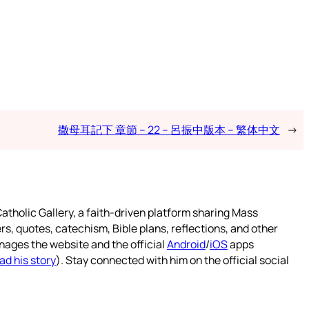
撒母耳記下 章節 – 22 – 呂振中版本 – 繁体中文
→
atholic Gallery, a faith-driven platform sharing Mass
rs, quotes, catechism, Bible plans, reflections, and other
nages the website and the official
Android
/
iOS
apps
ad his story
). Stay connected with him on the official social