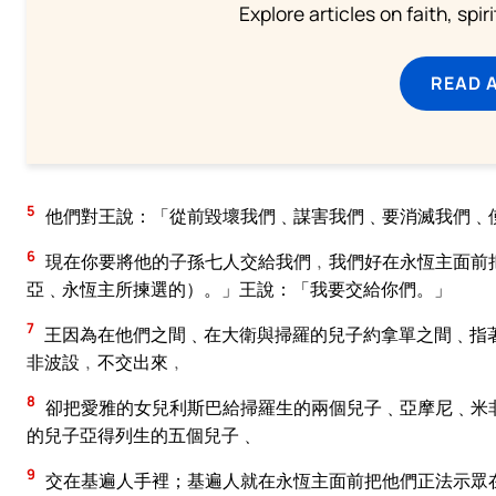
Explore articles on faith, spi
READ 
5
他們對王說：「從前毀壞我們﹑謀害我們﹑要消滅我們﹑
6
現在你要將他的子孫七人交給我們﹐我們好在永恆主面前
亞﹑永恆主所揀選的）。」王說：「我要交給你們。」
7
王因為在他們之間﹑在大衛與掃羅的兒子約拿單之間﹑指
非波設﹐不交出來﹐
8
卻把愛雅的女兒利斯巴給掃羅生的兩個兒子﹑亞摩尼﹑米
的兒子亞得列生的五個兒子﹑
9
交在基遍人手裡；基遍人就在永恆主面前把他們正法示眾