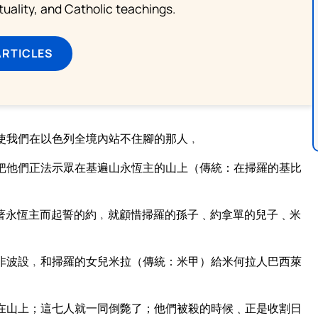
rituality, and Catholic teachings.
ARTICLES
使我們在以色列全境內站不住腳的那人﹐
把他們正法示眾在基遍山永恆主的山上（傳統：在掃羅的基比
著永恆主而起誓的約﹐就顧惜掃羅的孫子﹑約拿單的兒子﹑米
非波設﹐和掃羅的女兒米拉（傳統：米甲）給米何拉人巴西萊
在山上；這七人就一同倒斃了；他們被殺的時候﹑正是收割日