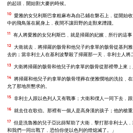
的起頭﹐開始割大麥的時候。
10
愛雅的女兒利斯巴拿粗麻布為自己鋪在磐石上﹐從開始收
中的飛鳥落在屍身上﹐夜間不讓田野的走獸來蹧踐。
11
有人將愛雅的女兒利斯巴﹑就是掃羅的妃嬪﹑所行的這事
12
大衛就去﹐將掃羅的骸骨和他兒子約拿單的骸骨從基列雅
去的；當非利士人在基利波擊殺了掃羅那一天﹐非利士人將
13
大衛將掃羅的骸骨和他兒子約拿單的骸骨從那裡帶上來；
14
將掃羅和他兒子約拿單的骸骨埋葬在便雅憫地的洗拉﹑在
允了那地所懇求的。
15
非利士人跟以色列人又有戰事；大衛和僕人一同下去﹐跟
16
就去住在歌伯。那裡有一個人是高身漢的孩子；他的槍重
17
但是洗魯雅的兒子亞比篩幫助了大衛﹐擊打那非利士人﹐
和我們一同出戰了﹐恐怕你使以色列的燈熄滅了。」