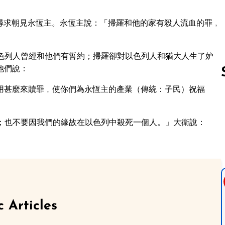
尋求朝見永恆主。永恆主說：「掃羅和他的家有殺人流血的罪﹐
色列人曾經和他們有誓約；掃羅卻對以色列人和猶大人生了妒
他們說：
用甚麼來贖罪﹐使你們為永恆主的產業（傳統：子民）祝福
Follow us 
；也不要因我們的緣故在以色列中殺死一個人。」大衛說：
c Articles