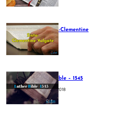
The Sixto-Clementine
Vulgate
July 12, 2025
Luther Bible – 1545
October 17, 2018