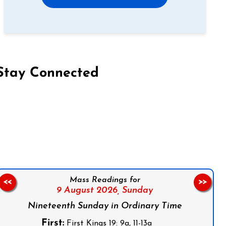
Stay Connected
on Facebook
Follow us on Instagram
Follow us on X
Subscribe to our YouTube Channel
Follow us on WhatsApp
Mass Readings for
<<
>>
9 August 2026,
Sunday
Nineteenth Sunday in Ordinary Time
First:
First Kings 19: 9a, 11-13a