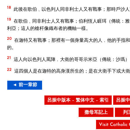
18
此後在歌伯﹑以色列人同非利士人又有戰事；那時戶沙人
19
在歌伯﹑同非利士人又有戰事；伯利恆人睚珥（傳統：雅
利亞；這人的槍杆像織布者的機軸一樣。
20
在迦特又有戰事；那裡有一個身量高大的人﹐他的手指和
的。
21
這人向以色列人罵陣﹐大衛的哥哥示米亞（傳統：沙瑪）
22
這四個人是在迦特的高身漢所生的；是在大衛手下或大
◄ 前一章節
呂振中版本 – 繁体中文 – 索引
呂振中
撒母耳記上
列
Visit Catholic