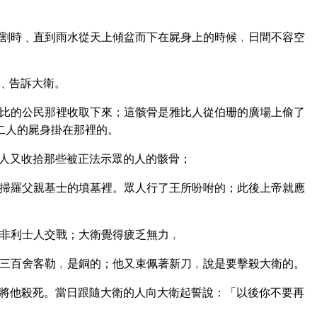
割時﹑直到雨水從天上傾盆而下在屍身上的時候﹐日間不容空
﹑告訴大衛。
比的公民那裡收取下來；這骸骨是雅比人從伯珊的廣場上偷了
二人的屍身掛在那裡的。
人又收拾那些被正法示眾的人的骸骨；
掃羅父親基士的墳墓裡。眾人行了王所吩咐的；此後上帝就應
非利士人交戰；大衛覺得疲乏無力﹐
三百舍客勒﹐是銅的；他又束佩著新刀﹐說是要擊殺大衛的。
將他殺死。當日跟隨大衛的人向大衛起誓說：「以後你不要再