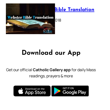
Webster Bible Translation
October 11, 2018
Download our App
Get our official
Catholic Gallery app
for daily Mass
readings, prayers & more