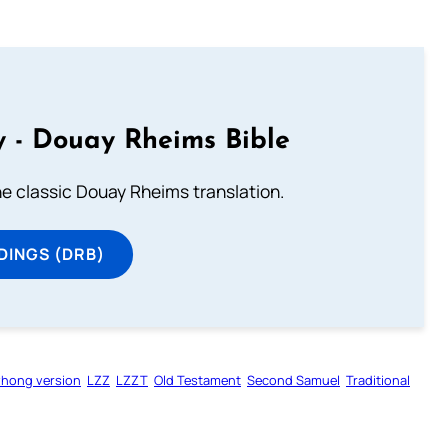
 - Douay Rheims Bible
he classic Douay Rheims translation.
DINGS (DRB)
zhong version
LZZ
LZZT
Old Testament
Second Samuel
Traditional