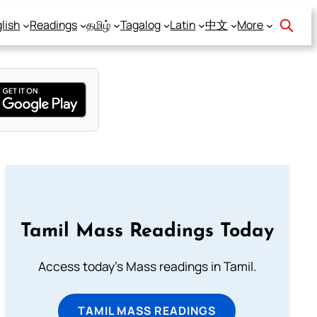
lish
Readings
தமிழ்
Tagalog
Latin
中文
More
Tamil Mass Readings Today
Access today's Mass readings in Tamil.
TAMIL MASS READINGS