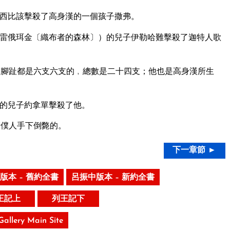
西比該擊殺了高身漢的一個孩子撒弗。
雷俄珥金〔織布者的森林〕）的兒子伊勒哈難擊殺了迦特人歌
腳趾都是六支六支的﹐總數是二十四支；他也是高身漢所生
的兒子約拿單擊殺了他。
衛僕人手下倒斃的。
下一章節 ►
版本 – 舊約全書
呂振中版本 – 新約全書
王記上
列王記下
 Gallery Main Site