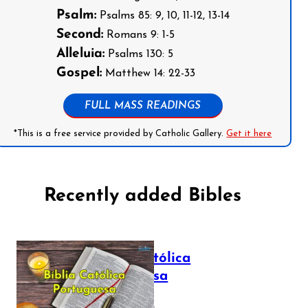
Psalm:
Psalms 85: 9, 10, 11-12, 13-14
Second:
Romans 9: 1-5
Alleluia:
Psalms 130: 5
Gospel:
Matthew 14: 22-33
FULL MASS READINGS
*This is a free service provided by Catholic Gallery.
Get it here
Recently added Bibles
Bíblia Católica
Portuguesa
July 16, 2025