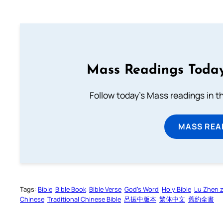
Mass Readings Today
Follow today's Mass readings in t
MASS REA
Tags:
Bible
Bible Book
Bible Verse
God’s Word
Holy Bible
Lu Zhen 
Chinese
Traditional Chinese Bible
呂振中版本
繁体中文
舊約全書