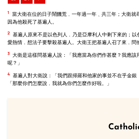
1
當大衛在位的日子鬧饑荒﹐一年過一年﹑共三年；大衛就
因為他殺死了基遍人。
2
基遍人原來不是以色列人﹐乃是亞摩利人中剩下來的；以
愛熱情﹐想法子要擊殺基遍人。大衛王把基遍人召了來﹐問
3
大衛是這樣問基遍人說：「我應當為你們作甚麼？我應該
呢？」
4
基遍人對大衛說：「我們跟掃羅和他家的事並不在乎金銀
「那麼你們怎麼說﹐我就為你們怎麼作好啦。」
Catholi