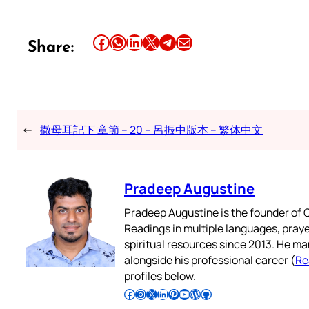
Share this article on Facebook
Share this article on WhatsApp
Share this article on LinkedIn
Share this article on X
Share this article on Telegram
Email this Article
Share:
←
撒母耳記下 章節 – 20 – 呂振中版本 – 繁体中文
Pradeep Augustine
Pradeep Augustine is the founder of C
Readings in multiple languages, praye
spiritual resources since 2013. He ma
alongside his professional career (
Re
profiles below.
Follow Pradeep on Facebook
Follow Pradeep on Instagram
Follow Pradeep on X
Follow Pradeep on LinkedIn
Follow Pradeep on Pinterest
Subscribe to Pradeep’s Youtube Channel
Follow Pradeep on WordPress
Follow Pradeep on GitHub