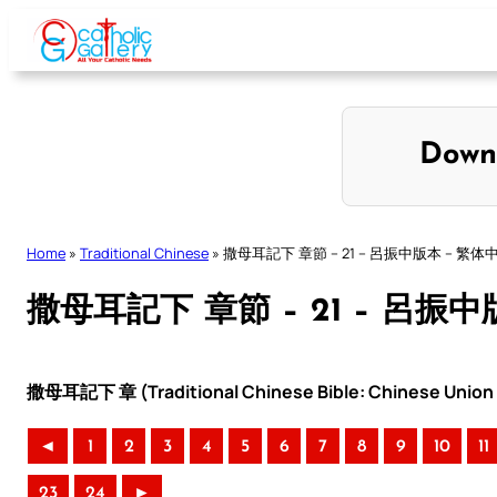
Skip
to
content
Down
Home
»
Traditional Chinese
»
撒母耳記下 章節 – 21 – 呂振中版本 – 繁体
撒母耳記下 章節 – 21 – 呂振
撒母耳記下 章 (Traditional Chinese Bible: Chinese Union 
◄
1
2
3
4
5
6
7
8
9
10
11
23
24
►