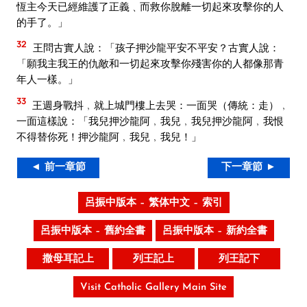
恆主今天已經維護了正義﹑而救你脫離一切起來攻擊你的人
的手了。」
32
王問古實人說：「孩子押沙龍平安不平安？古實人說：
「願我主我王的仇敵和一切起來攻擊你殘害你的人都像那青
年人一樣。」
33
王週身戰抖﹐就上城門樓上去哭：一面哭（傳統：走）﹐
一面這樣說：「我兒押沙龍阿﹐我兒﹐我兒押沙龍阿﹐我恨
不得替你死！押沙龍阿﹐我兒﹐我兒！」
◄ 前一章節
下一章節 ►
呂振中版本 – 繁体中文 – 索引
呂振中版本 – 舊約全書
呂振中版本 – 新約全書
撒母耳記上
列王記上
列王記下
Visit Catholic Gallery Main Site