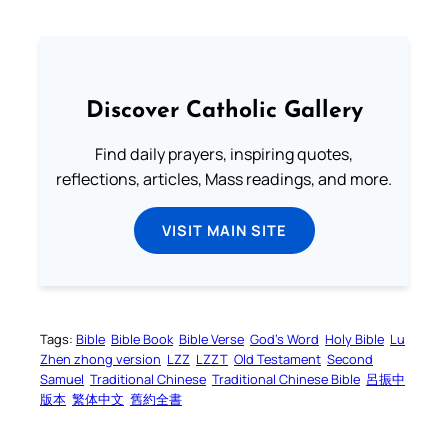
Discover Catholic Gallery
Find daily prayers, inspiring quotes,
reflections, articles, Mass readings, and more.
VISIT MAIN SITE
Tags:
Bible
Bible Book
Bible Verse
God’s Word
Holy Bible
Lu
Zhen zhong version
LZZ
LZZT
Old Testament
Second
Samuel
Traditional Chinese
Traditional Chinese Bible
呂振中
版本
繁体中文
舊約全書