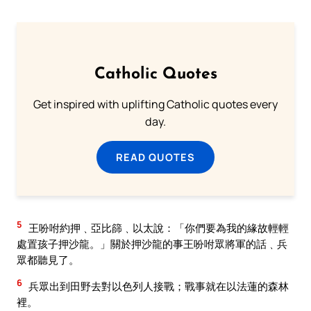
Catholic Quotes
Get inspired with uplifting Catholic quotes every
day.
READ QUOTES
5
王吩咐約押﹑亞比篩﹑以太說：「你們要為我的緣故輕輕
處置孩子押沙龍。」關於押沙龍的事王吩咐眾將軍的話﹑兵
眾都聽見了。
6
兵眾出到田野去對以色列人接戰；戰事就在以法蓮的森林
裡。