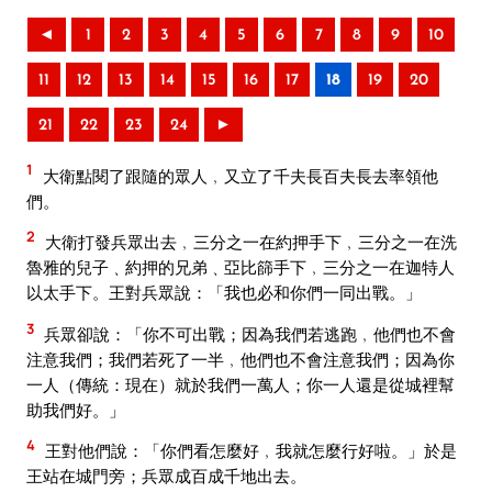
◄
1
2
3
4
5
6
7
8
9
10
11
12
13
14
15
16
17
18
19
20
21
22
23
24
►
1
大衛點閱了跟隨的眾人﹐又立了千夫長百夫長去率領他
們。
2
大衛打發兵眾出去﹐三分之一在約押手下﹐三分之一在洗
魯雅的兒子﹑約押的兄弟﹑亞比篩手下﹐三分之一在迦特人
以太手下。王對兵眾說：「我也必和你們一同出戰。」
3
兵眾卻說：「你不可出戰；因為我們若逃跑﹐他們也不會
注意我們；我們若死了一半﹐他們也不會注意我們；因為你
一人（傳統：現在）就於我們一萬人；你一人還是從城裡幫
助我們好。」
4
王對他們說：「你們看怎麼好﹐我就怎麼行好啦。」於是
王站在城門旁；兵眾成百成千地出去。