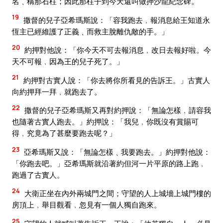
名﹑稱那石柱；因此那柱子到今天還叫做押沙龍紀念碑。
19
撒督的兒子亞希瑪斯說：「容我跑去﹐報消息給王知道永
恆主已經維護了正義﹑而救主脫離仇敵的手。」
20
約押對他說：「你今天不可去報消息﹐改日去報好啦。今
天不可報﹐因為王的兒子死了。」
21
約押對古實人說：「你去將你所看見的告訴王。」古實人
向約押拜一拜﹐就跑去了。
22
撒督的兒子亞希瑪斯又再對約押說：「無論怎樣﹐請容我
也隨著古實人跑去。」約押說：「我兒﹐你既沒有賞賜可
得﹐究竟為了甚麼要跑去呢？」
23
亞希瑪斯又說：「無論怎樣﹑我要跑去。」約押對他說：
「你跑去吧。」亞希瑪斯就沿著約但河一片平原的路上跑﹐
跑過了古實人。
24
大衛正坐在內外兩城門之間；守望的人上城墻上城門樓的
房頂上﹐舉目觀看﹐忽見有一個人獨自跑來。
25