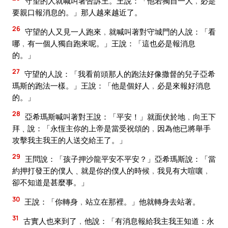
守望的人就喊叫著告訴王。王說：「他若獨自一人﹐必是
要親口報消息的。」那人越來越近了。
26
守望的人又見一人跑來﹐就喊叫著對守城門的人說：「看
哪﹐有一個人獨自跑來呢。」王說：「這也必是報消息
的。」
27
守望的人說：「我看前頭那人的跑法好像撒督的兒子亞希
瑪斯的跑法一樣。」王說：「他是個好人﹐必是來報好消息
的。」
28
亞希瑪斯喊叫著對王說：「平安！」就面伏於地﹐向王下
拜﹑說：「永恆主你的上帝是當受祝頌的﹐因為他已將舉手
攻擊我主我王的人送交給王了。」
29
王問說：「孩子押沙龍平安不平安？」亞希瑪斯說：「當
約押打發王的僕人﹑就是你的僕人的時候﹐我見有大喧嚷﹐
卻不知道是甚麼事。」
30
王說：「你轉身﹐站立在那裡。」他就轉身去站著。
31
古實人也來到了﹐他說：「有消息報給我主我王知道：永