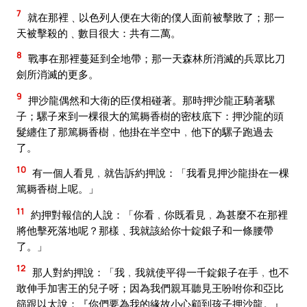
7
就在那裡﹑以色列人便在大衛的僕人面前被擊敗了；那一
天被擊殺的﹑數目很大：共有二萬。
8
戰事在那裡蔓延到全地帶；那一天森林所消滅的兵眾比刀
劍所消滅的更多。
9
押沙龍偶然和大衛的臣僕相碰著。那時押沙龍正騎著騾
子；騾子來到一棵很大的篤耨香樹的密枝底下：押沙龍的頭
髮纏住了那篤耨香樹﹐他掛在半空中﹐他下的騾子跑過去
了。
10
有一個人看見﹐就告訴約押說：「我看見押沙龍掛在一棵
篤耨香樹上呢。」
11
約押對報信的人說：「你看﹐你既看見﹐為甚麼不在那裡
將他擊死落地呢？那樣﹑我就該給你十錠銀子和一條腰帶
了。」
12
那人對約押說：「我﹐我就使平得一千錠銀子在手﹐也不
敢伸手加害王的兒子呀；因為我們親耳聽見王吩咐你和亞比
篩跟以太說：『你們要為我的緣故小心顧到孩子押沙龍。』