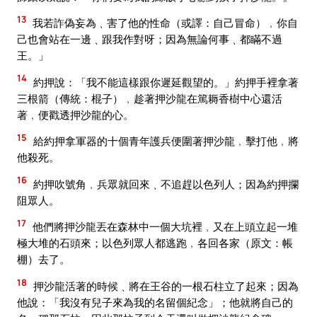
13
我若詐偽妄為﹑害了他的性命（或譯：自己冒命）﹐你自
己也會站在一邊﹑跟我作對呀；因為無論何事﹑都瞞不過
王。」
14
約押說：「我不能這樣跟你遲延觀望的。」約押手裡拿著
三根箭（傳統：棍子）﹐趁著押沙龍在篤耨香樹中心還活
著﹐便戳透押沙龍的心。
15
給約押拿軍器的十個青年護兵便圍著押沙龍﹐擊打他﹐將
他殺死。
16
約押吹號角﹐兵眾就回來﹑不追趕以色列人；因為約押攔
阻眾人。
17
他們將押沙龍丟在森林中一個大坑裡﹐又在上頭立起一堆
極大堆的石頭來；以色列眾人都逃跑﹐各回各家（原文：帳
棚）去了。
18
押沙龍活著的時候﹑將在王谷的一根石柱立了起來；因為
他說：「我沒有兒子來為我的名留個紀念」；他就將自己的