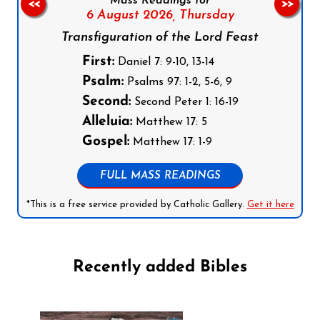
Mass Readings for
<<
>>
6 August 2026,
Thursday
Transfiguration of the Lord Feast
First:
Daniel 7: 9-10, 13-14
Psalm:
Psalms 97: 1-2, 5-6, 9
Second:
Second Peter 1: 16-19
Alleluia:
Matthew 17: 5
Gospel:
Matthew 17: 1-9
FULL MASS READINGS
*This is a free service provided by Catholic Gallery.
Get it here
Recently added Bibles