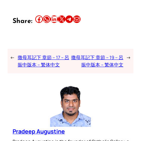
Share this article on Facebook
Share this article on WhatsApp
Share this article on LinkedIn
Share this article on X
Share this article on Telegram
Email this Article
Share:
←
撒母耳記下 章節 – 17 – 呂
撒母耳記下 章節 – 19 – 呂
→
振中版本 – 繁体中文
振中版本 – 繁体中文
Pradeep Augustine