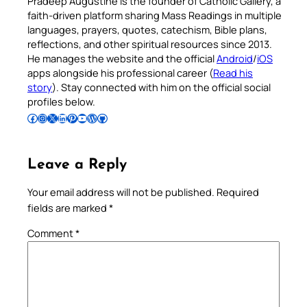
Pradeep Augustine is the founder of Catholic Gallery, a
faith-driven platform sharing Mass Readings in multiple
languages, prayers, quotes, catechism, Bible plans,
reflections, and other spiritual resources since 2013.
He manages the website and the official
Android
/
iOS
apps alongside his professional career (
Read his
story
). Stay connected with him on the official social
profiles below.
Follow Pradeep on Facebook
Follow Pradeep on Instagram
Follow Pradeep on X
Follow Pradeep on LinkedIn
Follow Pradeep on Pinterest
Subscribe to Pradeep’s Youtube Channel
Follow Pradeep on WordPress
Follow Pradeep on GitHub
Leave a Reply
Your email address will not be published.
Required
fields are marked
*
Comment
*