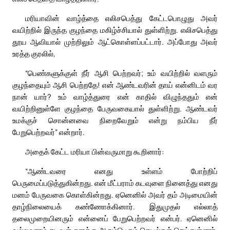
மரியாவின் வாழ்த்தை எலிசபெத்து கேட்டபொழுது அவர்
வயிற்றில் இருந்த குழந்தை மகிழ்ச்சியால் துள்ளிற்று. எலிசபெத்து
தூய ஆவியால் முற்றிலும் ஆட்கொள்ளப்பட்டார். அப்போது அவர்
உரத்த குரலில்,
“பெண்களுக்குள் நீர் ஆசி பெற்றவர்; உம் வயிற்றில் வளரும்
குழந்தையும் ஆசி பெற்றதே! என் ஆண்டவரின் தாய் என்னிடம் வர
நான் யார்? உம் வாழ்த்துரை என் காதில் விழுந்ததும் என்
வயிற்றினுள்ளே குழந்தை பேருவகையால் துள்ளிற்று. ஆண்டவர்
உமக்குச் சொன்னவை நிறைவேறும் என்று நம்பிய நீர்
பேறுபெற்றவர்” என்றார்.
அதைக் கேட்ட மரியா பின்வருமாறு கூறினார்:
“ஆண்டவரை எனது உள்ளம் போற்றிப்
பெருமைப்படுத்துகின்றது. என் மீட்பராம் கடவுளை நினைத்து எனது
மனம் பேருவகை கொள்கின்றது. ஏனெனில் அவர் தம் அடிமையின்
தாழ்நிலையைக் கண்ணோக்கினார். இதுமுதல் எல்லாத்
தலைமுறையினரும் என்னைப் பேறுபெற்றவர் என்பர். ஏனெனில்
வல்லவராம் கடவுள் எனக்கு அரும்பெரும் செயல்கள் செய்துள்ளார்.