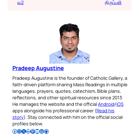
வ2
திருப்பலி
Pradeep Augustine
Pradeep Augustine is the founder of Catholic Gallery, a
faith-driven platform sharing Mass Readings in multiple
languages, prayers, quotes, catechism, Bible plans,
reflections, and other spiritual resources since 2013.
He manages the website and the official
Android
/
iOS
apps alongside his professional career (
Read his
story
). Stay connected with him on the official social
profiles below.
Follow Pradeep on Facebook
Follow Pradeep on Instagram
Follow Pradeep on X
Follow Pradeep on LinkedIn
Follow Pradeep on Pinterest
Subscribe to Pradeep’s Youtube Channel
Follow Pradeep on WordPress
Follow Pradeep on GitHub