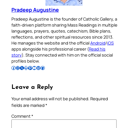
Pradeep Augustine
Pradeep Augustine is the founder of Catholic Gallery, a
faith-driven platform sharing Mass Readings in multiple
languages, prayers, quotes, catechism, Bible plans,
reflections, and other spiritual resources since 2013.
He manages the website and the official
Android
/
iOS
apps alongside his professional career (
Read his
story
). Stay connected with him on the official social
profiles below.
Follow Pradeep on Facebook
Follow Pradeep on Instagram
Follow Pradeep on X
Follow Pradeep on LinkedIn
Follow Pradeep on Pinterest
Subscribe to Pradeep’s Youtube Channel
Follow Pradeep on WordPress
Follow Pradeep on GitHub
Leave a Reply
Your email address will not be published.
Required
fields are marked
*
Comment
*