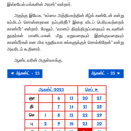
இஸ்ரயேல் மக்களின் அரசர்” என்றார்.
அதற்கு இயேசு, “உம்மை அத்திமரத்தின் கீழ்க் கண்டேன் என்று
உம்மிடம் சொன்னதாலா நம்புகிறீர்? இதை விடப் பெரியவற்றைக்
காண்பீர்” என்றார். மேலும், “வானம் திறந்திருப்பதையும் கடவுளின்
தூதர்கள் மானிடமகன் மீது ஏறுவதையும் இறங்குவதையும்
காண்பீர்கள் என மிக உறுதியாக உங்களுக்குச் சொல்கிறேன்” என்று
அவரிடம் கூறினார்.
ஆண்டவரின் அருள்வாக்கு.
◄ ஆகஸ்ட் – 23
ஆகஸ்ட் – 25 ►
ஆகஸ்ட்-2023
செப் ►
ஞா
6
13
20
27
தி
7
14
21
28
செ
1
8
15
22
29
பு
2
9
16
23
30