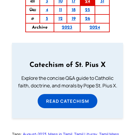
வி
3
10
17
24
31
வெ
4
11
18
25
ச
5
12
19
26
Archive
2023
2024
Catechism of St. Pius X
Explore the concise Q&A guide to Catholic
faith, doctrine, and morals by Pope St. Pius X.
READ CATECHISM
Tags:
August-2023
Mass in Tamil
Tamil Liturgy
Tamil Mass