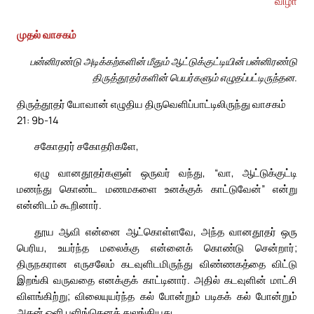
விழா
முதல் வாசகம்
பன்னிரண்டு அடிக்கற்களின் மீதும் ஆட்டுக்குட்டியின் பன்னிரண்டு
திருத்தூதர்களின் பெயர்களும் எழுதப்பட்டிருந்தன.
திருத்தூதர் யோவான் எழுதிய திருவெளிப்பாட்டிலிருந்து வாசகம்
21: 9b-14
சகோதரர் சகோதரிகளே,
ஏழு வானதூதர்களுள் ஒருவர் வந்து, “வா, ஆட்டுக்குட்டி
மணந்து கொண்ட மணமகளை உனக்குக் காட்டுவேன்” என்று
என்னிடம் கூறினார்.
தூய ஆவி என்னை ஆட்கொள்ளவே, அந்த வானதூதர் ஒரு
பெரிய, உயர்ந்த மலைக்கு என்னைக் கொண்டு சென்றார்;
திருநகரான எருசலேம் கடவுளிடமிருந்து விண்ணகத்தை விட்டு
இறங்கி வருவதை எனக்குக் காட்டினார். அதில் கடவுளின் மாட்சி
விளங்கிற்று; விலையுயர்ந்த கல் போன்றும் படிகக் கல் போன்றும்
அதன் ஒளி பளிங்கெனத் துலங்கியது.