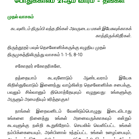
பொதுக்காலம் 21ஆம் வாரம் – திங்கள்
முதல் வாசகம்
கடவுளிடம் திரும்பி வந்த நீங்கள் அவருடைய மகன் இயேசுவுக்காகக்
காத்திருக்கிறீர்கள்.
திருத்தூதர் பவுல் தெசலோனிக்கருக்கு எழுதிய முதல்
திருமுகத்திலிருந்து வாசகம் 1: 1-5, 8-10
சகோதரர் சகோதரிகளே,
தந்தையாம் கடவுளோடும் ஆண்டவராம் இயேசு
கிறிஸ்துவோடும் இணைந்து வாழ்கின்ற தெசலோனிக்க சபைக்கு,
பவுலும் சில்வானும் திமொத்தேயுவும் எழுதுவது: உங்களுக்கு
அருளும் அமைதியும் உரித்தாகுக!
நாங்கள் இறைவனிடம் வேண்டும்பொழுது இடைவிடாது
உங்களை நினைத்து உங்கள் அனைவருக்காகவும் என்றும்
கடவுளுக்கு நன்றி கூறுகிறோம். செயலில் வெளிப்பட்ட உங்கள்
நம்பிக்கையையும், அன்பினால் உந்தப்பட்ட உங்கள் உழைப்பையும்,