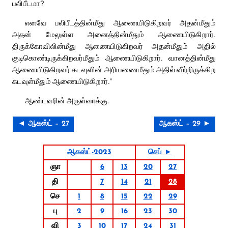
பலிபீடமா?
எனவே பலிபீடத்தின்மீது ஆணையிடுகிறவர் அதன்மீதும்
அதன் மேலுள்ள அனைத்தின்மீதும் ஆணையிடுகிறார்.
திருக்கோவிலின்மீது ஆணையிடுகிறவர் அதன்மீதும் அதில்
குடிகொண்டிருக்கிறவர்மீதும் ஆணையிடுகிறார். வானத்தின்மீது
ஆணையிடுகிறவர் கடவுளின் அரியணைமீதும் அதில் வீற்றிருக்கிற
கடவுள்மீதும் ஆணையிடுகிறார்.”
ஆண்டவரின் அருள்வாக்கு.
◄ ஆகஸ்ட் – 27
ஆகஸ்ட் – 29 ►
ஆகஸ்ட்-2023
செப் ►
ஞா
6
13
20
27
தி
7
14
21
28
செ
1
8
15
22
29
பு
2
9
16
23
30
வி
3
10
17
24
31