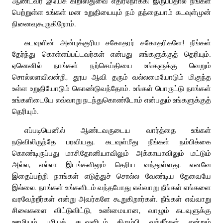
ஆண்டவர் இயேசு கிறிஸ்துவை எதிர்நோக்கி இருப்பதால் நீங்கள்
பெற்றுள்ள உங்கள் மன உறுதியையும் நம் தந்தையாம் கடவுள்முன்
நினைவுகூருகிறோம்.
கடவுளின் அன்புக்குரிய சகோதரர் சகோதரிகளே! நீங்கள்
தேர்ந்து கொள்ளப்பட்டவர்கள் என்பது எங்களுக்குத் தெரியும்.
ஏனெனில் நாங்கள் நற்செய்தியை உங்களுக்கு வெறும்
சொல்லளவிலன்றி, தூய ஆவி தரும் வல்லமையோடும் மிகுந்த
உள்ள உறுதியோடும் கொண்டுவந்தோம். உங்கள் பொருட்டு நாங்கள்
உங்களிடையே எவ்வாறு நடந்துகொண்டோம் என்பதும் உங்களுக்குத்
தெரியும்.
எப்படியெனில் ஆண்டவருடைய வார்த்தை உங்கள்
நடுவிலிருந்தே பரவியது. கடவுள்மீது நீங்கள் நம்பிக்கை
கொண்டிருப்பது மாசிதோனியாவிலும் அக்காயாவிலும் மட்டும்
அல்ல, எல்லா இடங்களிலும் தெரிய வந்துள்ளது. எனவே
இதைப்பற்றி நாங்கள் எடுத்துச் சொல்ல வேண்டிய தேவையே
இல்லை. நாங்கள் உங்களிடம் வந்தபோது எவ்வாறு நீங்கள் எங்களை
வரவேற்றீர்கள் என்று அவர்களே கூறுகிறார்கள். நீங்கள் எவ்வாறு
சிலைகளை விட்டுவிட்டு, உண்மையான, வாழும் கடவுளுக்கு
ஊழியம் புரியக் கடவுளிடம் திரும்பி வந்தீர்கள் என்றும்