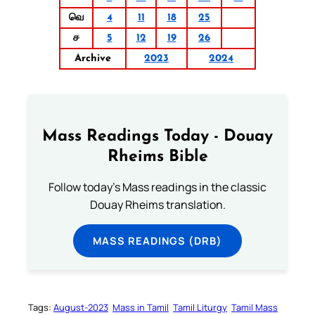
வெ
4
11
18
25
ச
5
12
19
26
Archive
2023
2024
Mass Readings Today - Douay
Rheims Bible
Follow today's Mass readings in the classic
Douay Rheims translation.
MASS READINGS (DRB)
Tags:
August-2023
Mass in Tamil
Tamil Liturgy
Tamil Mass