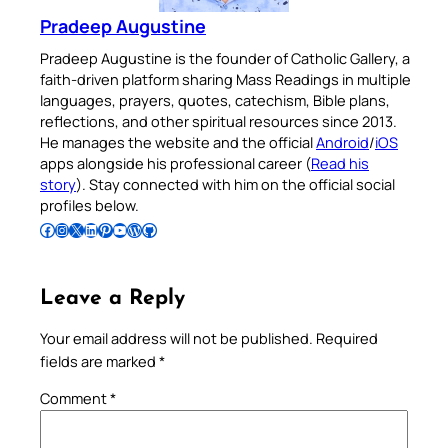
Pradeep Augustine
Pradeep Augustine is the founder of Catholic Gallery, a
faith-driven platform sharing Mass Readings in multiple
languages, prayers, quotes, catechism, Bible plans,
reflections, and other spiritual resources since 2013.
He manages the website and the official
Android
/
iOS
apps alongside his professional career (
Read his
story
). Stay connected with him on the official social
profiles below.
Follow Pradeep on Facebook
Follow Pradeep on Instagram
Follow Pradeep on X
Follow Pradeep on LinkedIn
Follow Pradeep on Pinterest
Subscribe to Pradeep’s Youtube Channel
Follow Pradeep on WordPress
Follow Pradeep on GitHub
Leave a Reply
Your email address will not be published.
Required
fields are marked
*
Comment
*