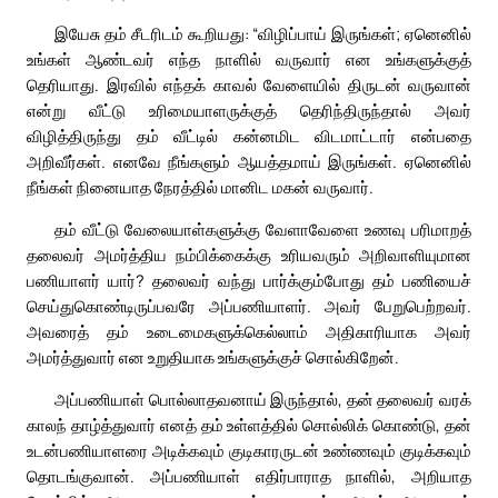
இயேசு தம் சீடரிடம் கூறியது: “விழிப்பாய் இருங்கள்; ஏனெனில்
உங்கள் ஆண்டவர் எந்த நாளில் வருவார் என உங்களுக்குத்
தெரியாது. இரவில் எந்தக் காவல் வேளையில் திருடன் வருவான்
என்று வீட்டு உரிமையாளருக்குத் தெரிந்திருந்தால் அவர்
விழித்திருந்து தம் வீட்டில் கன்னமிட விடமாட்டார் என்பதை
அறிவீர்கள். எனவே நீங்களும் ஆயத்தமாய் இருங்கள். ஏனெனில்
நீங்கள் நினையாத நேரத்தில் மானிட மகன் வருவார்.
தம் வீட்டு வேலையாள்களுக்கு வேளாவேளை உணவு பரிமாறத்
தலைவர் அமர்த்திய நம்பிக்கைக்கு உரியவரும் அறிவாளியுமான
பணியாளர் யார்? தலைவர் வந்து பார்க்கும்போது தம் பணியைச்
செய்துகொண்டிருப்பவரே அப்பணியாளர். அவர் பேறுபெற்றவர்.
அவரைத் தம் உடைமைகளுக்கெல்லாம் அதிகாரியாக அவர்
அமர்த்துவார் என உறுதியாக உங்களுக்குச் சொல்கிறேன்.
அப்பணியாள் பொல்லாதவனாய் இருந்தால், தன் தலைவர் வரக்
காலந் தாழ்த்துவார் எனத் தம் உள்ளத்தில் சொல்லிக் கொண்டு, தன்
உடன்பணியாளரை அடிக்கவும் குடிகாரருடன் உண்ணவும் குடிக்கவும்
தொடங்குவான். அப்பணியாள் எதிர்பாராத நாளில், அறியாத