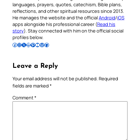
languages, prayers, quotes, catechism, Bible plans,
reflections, and other spiritual resources since 2013.
He manages the website and the official
Android
/
iOS
apps alongside his professional career (
Read his
story
). Stay connected with him on the official social
profiles below.
Follow Pradeep on Facebook
Follow Pradeep on Instagram
Follow Pradeep on X
Follow Pradeep on LinkedIn
Follow Pradeep on Pinterest
Subscribe to Pradeep’s Youtube Channel
Follow Pradeep on WordPress
Follow Pradeep on GitHub
Leave a Reply
Your email address will not be published.
Required
fields are marked
*
Comment
*