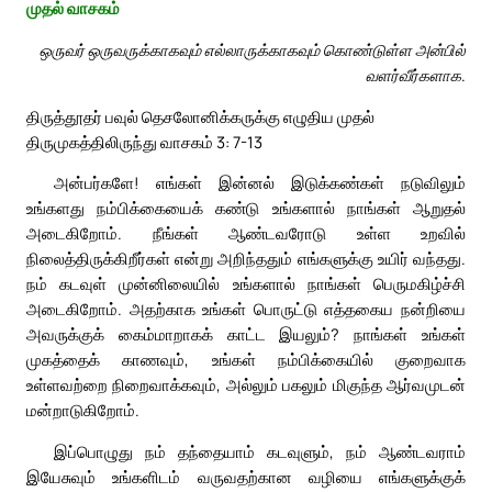
முதல் வாசகம்
ஒருவர் ஒருவருக்காகவும் எல்லாருக்காகவும் கொண்டுள்ள அன்பில்
வளர்வீர்களாக.
திருத்தூதர் பவுல் தெசலோனிக்கருக்கு எழுதிய முதல்
திருமுகத்திலிருந்து வாசகம் 3: 7-13
அன்பர்களே! எங்கள் இன்னல் இடுக்கண்கள் நடுவிலும்
உங்களது நம்பிக்கையைக் கண்டு உங்களால் நாங்கள் ஆறுதல்
அடைகிறோம். நீங்கள் ஆண்டவரோடு உள்ள உறவில்
நிலைத்திருக்கிறீர்கள் என்று அறிந்ததும் எங்களுக்கு உயிர் வந்தது.
நம் கடவுள் முன்னிலையில் உங்களால் நாங்கள் பெருமகிழ்ச்சி
அடைகிறோம். அதற்காக உங்கள் பொருட்டு எத்தகைய நன்றியை
அவருக்குக் கைம்மாறாகக் காட்ட இயலும்? நாங்கள் உங்கள்
முகத்தைக் காணவும், உங்கள் நம்பிக்கையில் குறைவாக
உள்ளவற்றை நிறைவாக்கவும், அல்லும் பகலும் மிகுந்த ஆர்வமுடன்
மன்றாடுகிறோம்.
இப்பொழுது நம் தந்தையாம் கடவுளும், நம் ஆண்டவராம்
இயேசுவும் உங்களிடம் வருவதற்கான வழியை எங்களுக்குக்