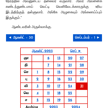
நேரத்தில் அவனுடைய தலைவர் வருவார். அவர் அவனைக்
கண்டந்துண்டமாய் வெட்டி வெளிவேடக்காரருக்கு உரிய
இடத்திற்குத் தள்ளுவார். அங்கே அழுகையும் அங்கலாய்ப்பும்
இருக்கும்.”
ஆண்டவரின் அருள்வாக்கு.
◄ ஆகஸ்ட் – 30
செப்டம்பர் – 1 ►
ஆகஸ்ட்-2023
செப் ►
ஞா
6
13
20
27
தி
7
14
21
28
செ
1
8
15
22
29
பு
2
9
16
23
30
வி
3
10
17
24
31
வெ
4
11
18
25
ச
5
12
19
26
Archive
2023
2024