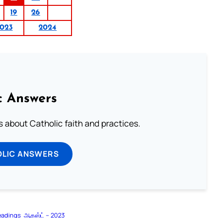
19
26
023
2024
c Answers
about Catholic faith and practices.
OLIC ANSWERS
eadings
ஆகஸ்ட் – 2023