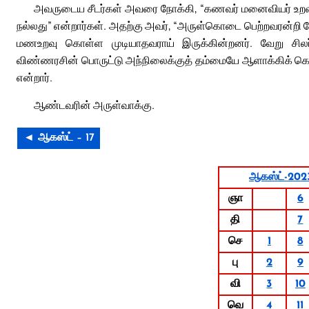
அவருடைய சீடர்கள் அவரை நோக்கி, “கணவர் மனைவியர் உறவ
நல்லது” என்றார்கள். அதற்கு அவர், “அருள்கொடை பெற்றவரன்றி வ
மணஉறவு கொள்ள முடியாதவராய் இருக்கின்றனர். வேறு சிலர் 
விண்ணரசின் பொருட்டு அந்நிலைக்குத் தம்மையே ஆளாக்கிக் கொள
என்றார்.
ஆண்டவரின் அருள்வாக்கு.
◄ ஆகஸ்ட் – 17
ஆகஸ்ட்-202
ஞா
6
தி
7
செ
1
8
பு
2
9
வி
3
10
வெ
4
11