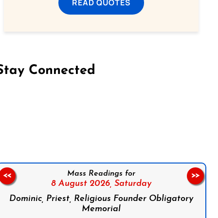
READ QUOTES
Stay Connected
on Facebook
Follow us on Instagram
Follow us on X
Subscribe to our YouTube Channel
Follow us on WhatsApp
Mass Readings for
<<
>>
8 August 2026,
Saturday
Dominic, Priest, Religious Founder Obligatory
Memorial