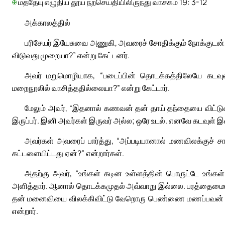
✠
மத்தேயு எழுதிய தூய நற்செய்தியிலிருந்து வாசகம் 19: 3-12
அக்காலத்தில்
பரிசேயர் இயேசுவை அணுகி, அவரைச் சோதிக்கும் நோக்குடன்
விடுவது முறையா?” என்று கேட்டனர்.
அவர் மறுமொழியாக, “படைப்பின் தொடக்கத்திலேயே கடவுள
மறைநூலில் வாசித்ததில்லையா?” என்று கேட்டார்.
மேலும் அவர், “இதனால் கணவன் தன் தாய் தந்தையை விட்டுவிட
இருப்பர். இனி அவர்கள் இருவர் அல்ல; ஒரே உடல். எனவே கடவுள் இண
அவர்கள் அவரைப் பார்த்து, “அப்படியானால் மணவிலக்குச்
கட்டளையிட்டது ஏன்?” என்றார்கள்.
அதற்கு அவர், “உங்கள் கடின உள்ளத்தின் பொருட்டே உங்
அளித்தார். ஆனால் தொடக்கமுதல் அவ்வாறு இல்லை. பரத்தைமையி
தன் மனைவியை விலக்கிவிட்டு வேறொரு பெண்ணை மணப்பவன் எவனு
என்றார்.