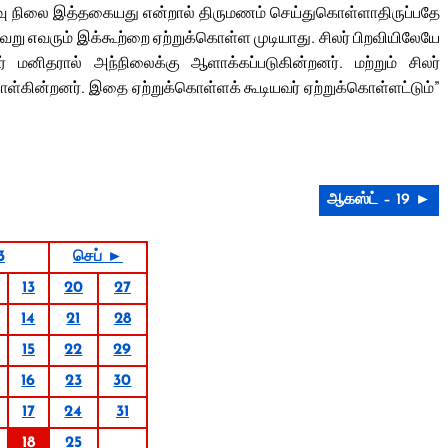
ு நிலை இத்தகையது என்றால் திருமணம் செய்துகொள்ளாதிருப்பதே
ேறு எவரும் இக்கூற்றை ஏற்றுக்கொள்ள முடியாது. சிலர் பிறவியிலேயே
மனிதரால் அந்நிலைக்கு ஆளாக்கப்படுகின்றனர். மற்றும் சிலர்
்கின்றனர். இதை ஏற்றுக்கொள்ளக் கூடியவர் ஏற்றுக்கொள்ளட்டும்”
ஆகஸ்ட் – 19 ►
3
செப் ►
13
20
27
14
21
28
15
22
29
16
23
30
17
24
31
18
25