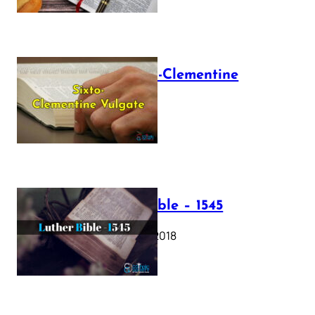
The Sixto-Clementine
Vulgate
July 12, 2025
Luther Bible – 1545
October 17, 2018