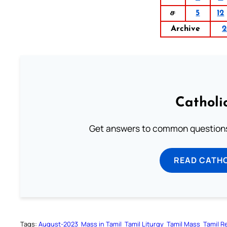
ச
5
12
Archive
2
Catholi
Get answers to common questions 
READ CATH
Tags:
August-2023
Mass in Tamil
Tamil Liturgy
Tamil Mass
Tamil R