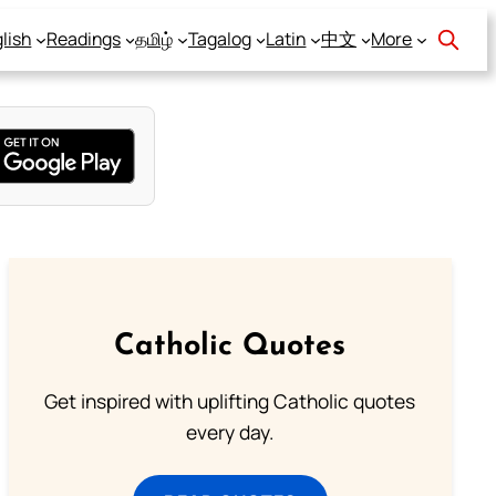
lish
Readings
தமிழ்
Tagalog
Latin
中文
More
Catholic Quotes
Get inspired with uplifting Catholic quotes
every day.