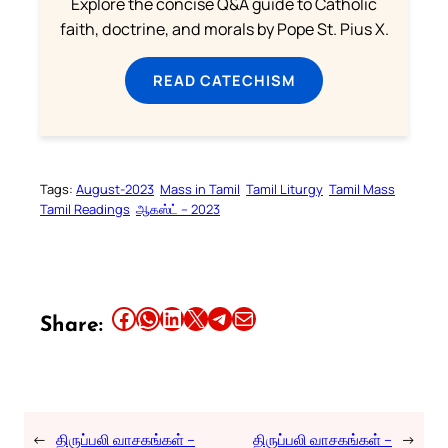
Explore the concise Q&A guide to Catholic
faith, doctrine, and morals by Pope St. Pius X.
READ CATECHISM
Tags:
August-2023
Mass in Tamil
Tamil Liturgy
Tamil Mass
Tamil Readings
ஆகஸ்ட் – 2023
Share this article on Facebook
Share this article on WhatsApp
Share this article on LinkedIn
Share this article on X
Share this article on Telegram
Email this Article
Share:
←
திருப்பலி வாசகங்கள் –
திருப்பலி வாசகங்கள் –
→