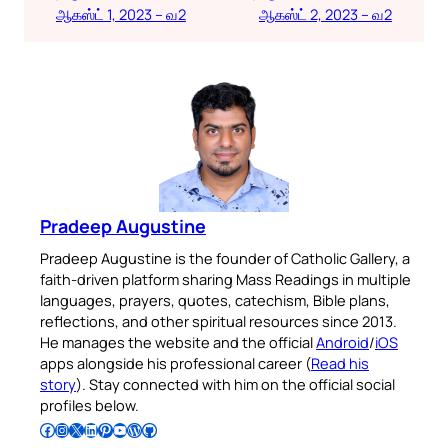
ஆகஸ்ட் 1, 2023 – வ2
ஆகஸ்ட் 2, 2023 – வ2
Pradeep Augustine
Pradeep Augustine is the founder of Catholic Gallery, a
faith-driven platform sharing Mass Readings in multiple
languages, prayers, quotes, catechism, Bible plans,
reflections, and other spiritual resources since 2013.
He manages the website and the official
Android
/
iOS
apps alongside his professional career (
Read his
story
). Stay connected with him on the official social
profiles below.
Follow Pradeep on Facebook
Follow Pradeep on Instagram
Follow Pradeep on X
Follow Pradeep on LinkedIn
Follow Pradeep on Pinterest
Subscribe to Pradeep’s Youtube Channel
Follow Pradeep on WordPress
Follow Pradeep on GitHub