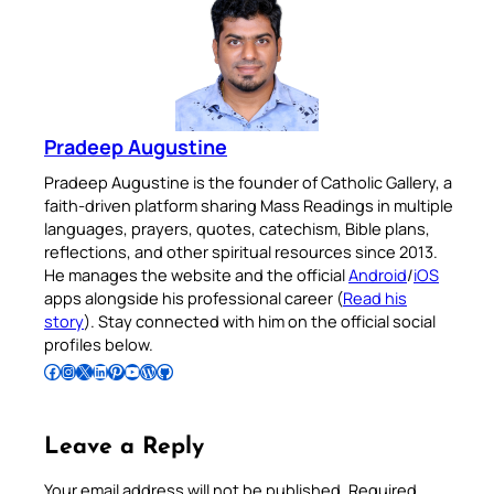
Pradeep Augustine
Pradeep Augustine is the founder of Catholic Gallery, a
faith-driven platform sharing Mass Readings in multiple
languages, prayers, quotes, catechism, Bible plans,
reflections, and other spiritual resources since 2013.
He manages the website and the official
Android
/
iOS
apps alongside his professional career (
Read his
story
). Stay connected with him on the official social
profiles below.
Follow Pradeep on Facebook
Follow Pradeep on Instagram
Follow Pradeep on X
Follow Pradeep on LinkedIn
Follow Pradeep on Pinterest
Subscribe to Pradeep’s Youtube Channel
Follow Pradeep on WordPress
Follow Pradeep on GitHub
Leave a Reply
Your email address will not be published.
Required