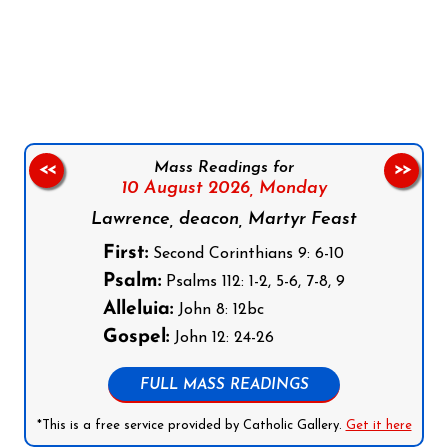
Follow us on Facebook
Follow us on Instagram
Follow us on X
Subscribe to our YouTube Channel
Follow us on WhatsApp
Mass Readings for
<<
>>
10 August 2026,
Monday
Lawrence, deacon, Martyr Feast
First:
Second Corinthians 9: 6-10
Psalm:
Psalms 112: 1-2, 5-6, 7-8, 9
Alleluia:
John 8: 12bc
Gospel:
John 12: 24-26
FULL MASS READINGS
*This is a free service provided by Catholic Gallery.
Get it here