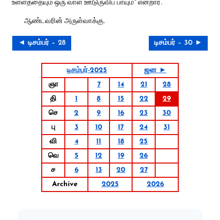
உள்ளத்தையும் ஒரு வாள் ஊடுருவிப் பாயும்” என்றார்.
ஆண்டவரின் அருள்வாக்கு.
◄ டிசம்பர் – 28
டிசம்பர் – 30 ►
டிசம்பர்-2025
ஜன ►
ஞா
7
14
21
28
தி
1
8
15
22
29
செ
2
9
16
23
30
பு
3
10
17
24
31
வி
4
11
18
25
வெ
5
12
19
26
ச
6
13
20
27
Archive
2025
2026