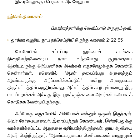
இஸ்ரயேலுக்குப் பெருமை. அல்லேலூயா.
நற்செய்தி வாசகம்
பிற இனத்தார்க்கு வெளிப்பாடு அருளும் ஒளி.
✠
லூக்கா எழுதிய தூய நற்செய்தியிலிருந்து வாசகம் 2: 22-35
மோசேயின் சட்டப்படி தூய்மைச் சடங்கை
நிறைவேற்றவேண்டிய நாள் வந்தபோது குழந்தையை
ஆண்டவருக்கு அர்ப்பணிக்க அவர்கள் எருசலேமுக்குக் கொண்டு
சென்றார்கள். ஏனெனில், “ஆண் தலைப்பேறு அனைத்தும்
ஆண்டவருக்கு அர்ப்பணிக்கப்படும்” என்று அவருடைய
திருச்சட்டத்தில் எழுதியுள்ளது. அச்சட்டத்தில் கூறியுள்ளவாறு இரு
மாடப்புறாக்கள் அல்லது இரு புறாக்குஞ்சுகளை அவர்கள் பலியாகக்
கொடுக்க வேண்டியிருந்தது.
அப்போது எருசலேமில் சிமியோன் என்னும் ஒருவர் இருந்தார்.
அவர் நேர்மையானவர்; இறைப்பற்றுக் கொண்டவர்; இஸ்ரயேலுக்கு
வாக்களிக்கப்பட்ட ஆறுதலை எதிர்பார்த்திருந்தவர்; தூய ஆவியை
அவர் பெற்றிருந்தார். “ஆண்டவருடைய மெசியாவைக் காணுமுன்