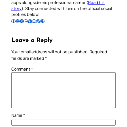
apps alongside his professional career (
Read his
story
). Stay connected with him on the official social
profiles below.
Follow Pradeep on Facebook
Follow Pradeep on Instagram
Follow Pradeep on X
Follow Pradeep on LinkedIn
Follow Pradeep on Pinterest
Subscribe to Pradeep’s Youtube Channel
Follow Pradeep on WordPress
Follow Pradeep on GitHub
Leave a Reply
Your email address will not be published.
Required
fields are marked
*
Comment
*
Name
*