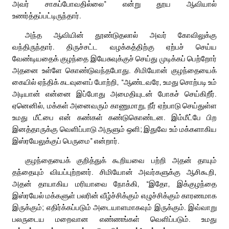
அவர் சாகப்போவதில்லை” என்று தூய ஆவியால்
உணர்த்தப்பட்டிருந்தார்.
அந்த ஆவியின் தூண்டுதலால் அவர் கோவிலுக்கு
வந்திருந்தார். திருச்சட்ட வழக்கத்திற்கு ஏற்பச் செய்ய
வேண்டியதைக் குழந்தை இயேசுவுக்குச் செய்து முடிக்கப் பெற்றோர்
அதனை உள்ளே கொண்டுவந்தபோது. சிமியோன் குழந்தையைக்
கையில் ஏந்திக் கடவுளைப் போற்றி, “ஆண்டவரே, உமது சொற்படி உம்
அடியான் என்னை இப்போது அமைதியுடன் போகச் செய்கிறீர்.
ஏனெனில், மக்கள் அனைவரும் காணுமாறு, நீர் ஏற்பாடு செய்துள்ள
உமது மீட்பை என் கண்கள் கண்டுகொண்டன. இம்மீட்பே பிற
இனத்தாருக்கு வெளிப்பாடு அருளும் ஒளி; இதுவே உம் மக்களாகிய
இஸ்ரயேலுக்குப் பெருமை” என்றார்.
குழந்தையைக் குறித்துக் கூறியவை பற்றி அதன் தாயும்
தந்தையும் வியப்புற்றனர். சிமியோன் அவர்களுக்கு ஆசிகூறி,
அதன் தாயாகிய மரியாவை நோக்கி, “இதோ, இக்குழந்தை
இஸ்ரயேல் மக்களுள் பலரின் வீழ்ச்சிக்கும் எழுச்சிக்கும் காரணமாக
இருக்கும்; எதிர்க்கப்படும் அடையாளமாகவும் இருக்கும். இவ்வாறு
பலருடைய மறைவான எண்ணங்கள் வெளிப்படும். உமது