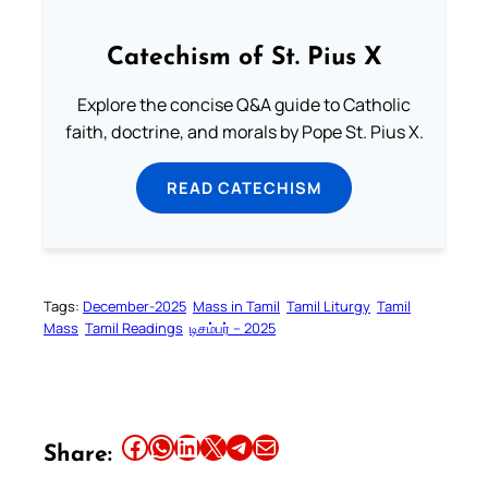
Catechism of St. Pius X
Explore the concise Q&A guide to Catholic
faith, doctrine, and morals by Pope St. Pius X.
READ CATECHISM
Tags:
December-2025
Mass in Tamil
Tamil Liturgy
Tamil
Mass
Tamil Readings
டிசம்பர் – 2025
Share this article on Facebook
Share this article on WhatsApp
Share this article on LinkedIn
Share this article on X
Share this article on Telegram
Email this Article
Share: