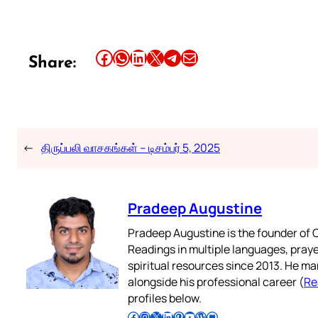
Share this article on Facebook
Share this article on WhatsApp
Share this article on LinkedIn
Share this article on X
Share this article on Telegram
Email this Article
Share:
←
திருப்பலி வாசகங்கள் – டிசம்பர் 5, 2025
Pradeep Augustine
Pradeep Augustine is the founder of C
Readings in multiple languages, praye
spiritual resources since 2013. He ma
alongside his professional career (
Re
profiles below.
Follow Pradeep on Facebook
Follow Pradeep on Instagram
Follow Pradeep on X
Follow Pradeep on LinkedIn
Follow Pradeep on Pinterest
Subscribe to Pradeep’s Youtube Channel
Follow Pradeep on WordPress
Follow Pradeep on GitHub