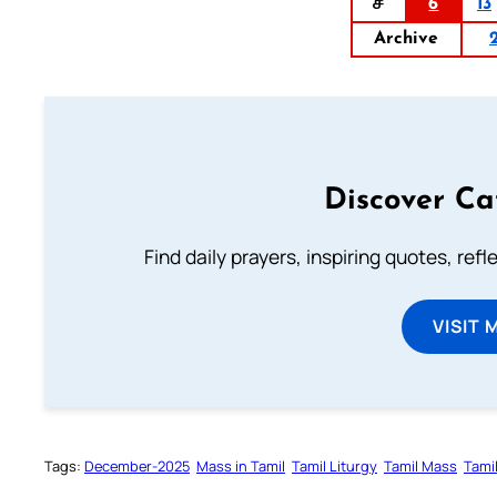
ச
6
13
Archive
Discover Ca
Find daily prayers, inspiring quotes, ref
VISIT 
Tags:
December-2025
Mass in Tamil
Tamil Liturgy
Tamil Mass
Tami