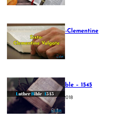
The Sixto-Clementine
Vulgate
July 12, 2025
Luther Bible – 1545
October 17, 2018