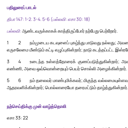
பதிலுரைப் பாடல்
திபா 147: 1-2. 3-4. 5-6 (பல்லவி: எசா 30: 18)
பல்லவி:
ஆண்டவருக்காகக் காத்திருப்போர் நற்பேறு பெற்றோர்.
1
2
நம்முடைய கடவுளைப் புகழ்ந்து பாடுவது நல்லது; அவ
எருசலேமை மீண்டும் கட்டி எழுப்புகின்றார்; நாடு கடத்தப்பட்ட இஸ்ரயே
3
4
உடைந்த உள்ளத்தோரைக் குணப்படுத்துகின்றார்; அவ
எண்ணி, அவை ஒவ்வொன்றையும் பெயர் சொல்லி அழைக்கின்றார்.
5
6
நம் தலைவர் மாண்புமிக்கவர்; மிகுந்த வல்லமையுள்ள
ஆதரவளிக்கின்றார்; பொல்லாரையோ தரைமட்டும் தாழ்த்துகின்றார்
நற்செய்திக்கு முன் வாழ்த்தொலி
எசா 33: 22