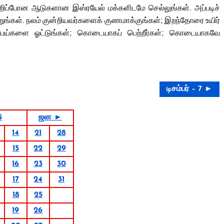
வறிப்போன ஆடுகளான இஸ்ரயேல் மக்களிடமே செல்லுங்கள். அப்படிச்
்றுங்கள். நலம் குன்றியவர்களைக் குணமாக்குங்கள்; இறந்தோரை உயிர்
பேய்களை ஓட்டுங்கள்; கொடையாகப் பெற்றீர்கள்; கொடையாகவே
டிசம்பர் – 7 ►
5
ஜன ►
14
21
28
15
22
29
16
23
30
17
24
31
18
25
19
26