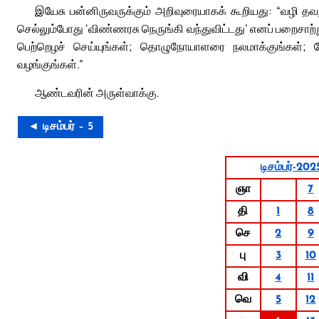
இயேசு பன்னிருவருக்கும் அறிவுரையாகக் கூறியது: “வழி த
செல்லும்போது ‘விண்ணரசு நெருங்கி வந்துவிட்டது’ எனப் பறைசாற
பெற்றெழச் செய்யுங்கள்; தொழுநோயாளரை நலமாக்குங்கள்; 
வழங்குங்கள்.”
ஆண்டவரின் அருள்வாக்கு.
◄ டிசம்பர் – 5
டிசம்பர்-202
ஞா
7
தி
1
8
செ
2
9
பு
3
10
வி
4
11
வெ
5
12