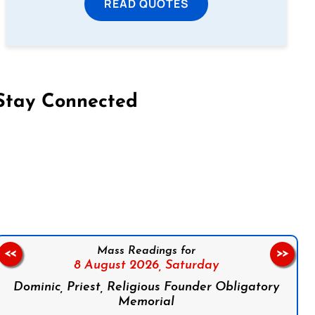
READ QUOTES
Stay Connected
on Facebook
Follow us on Instagram
Follow us on X
Subscribe to our YouTube Channel
Follow us on WhatsApp
Mass Readings for
<<
>>
8 August 2026,
Saturday
Dominic, Priest, Religious Founder Obligatory
Memorial