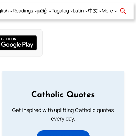
lish
Readings
தமிழ்
Tagalog
Latin
中文
More
Catholic Quotes
Get inspired with uplifting Catholic quotes
every day.