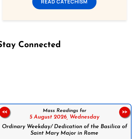
READ CATECHISM
Stay Connected
on Facebook
Follow us on Instagram
Follow us on X
Subscribe to our YouTube Channel
Follow us on WhatsApp
Mass Readings for
<<
>>
5 August 2026,
Wednesday
Ordinary Weekday/ Dedication of the Basilica of
Saint Mary Major in Rome