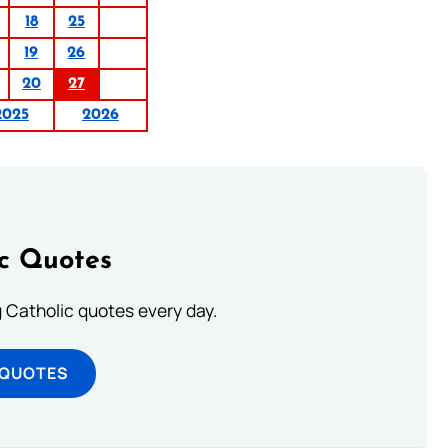
18
25
19
26
20
27
2025
2026
ic Quotes
ng Catholic quotes every day.
 QUOTES