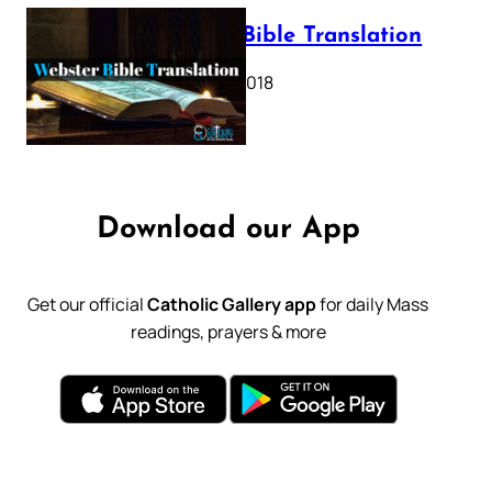
Webster Bible Translation
October 11, 2018
Download our App
Get our official
Catholic Gallery app
for daily Mass
readings, prayers & more