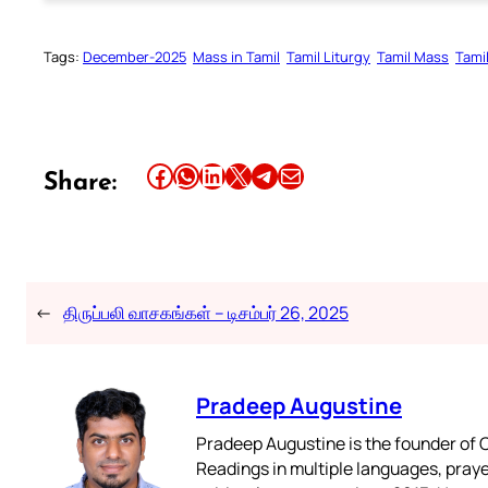
Tags:
December-2025
Mass in Tamil
Tamil Liturgy
Tamil Mass
Tami
Share this article on Facebook
Share this article on WhatsApp
Share this article on LinkedIn
Share this article on X
Share this article on Telegram
Email this Article
Share:
←
திருப்பலி வாசகங்கள் – டிசம்பர் 26, 2025
Pradeep Augustine
Pradeep Augustine is the founder of C
Readings in multiple languages, praye