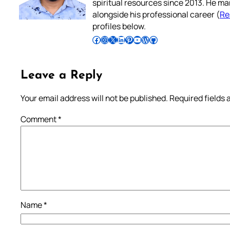
spiritual resources since 2013. He ma
alongside his professional career (
Re
profiles below.
Follow Pradeep on Facebook
Follow Pradeep on Instagram
Follow Pradeep on X
Follow Pradeep on LinkedIn
Follow Pradeep on Pinterest
Subscribe to Pradeep’s Youtube Channel
Follow Pradeep on WordPress
Follow Pradeep on GitHub
Leave a Reply
Your email address will not be published.
Required fields
Comment
*
Name
*