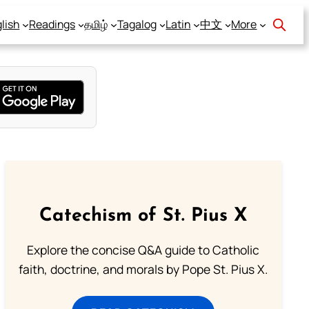
lish
Readings
தமிழ்
Tagalog
Latin
中文
More
Catechism of St. Pius X
Explore the concise Q&A guide to Catholic
faith, doctrine, and morals by Pope St. Pius X.