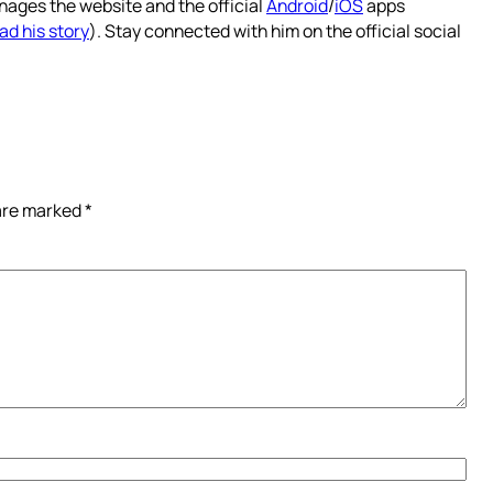
nages the website and the official
Android
/
iOS
apps
ad his story
). Stay connected with him on the official social
 are marked
*