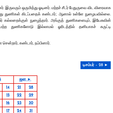
டனர். இருவரும் ஒருமித்து ஓடினர். மற்றச் சீடர் பேதுருவை விட விரைவாக
போது துணிகள் கிடப்பதைக் கண்டார்; ஆனால் உள்ளே நுழையவில்லை.
வர் கல்லறைக்குள் நுழைந்தார். அங்குத் துணிகளையும், இயேசுவின்
ற்ற துணிகளோடு இல்லாமல் ஓரிடத்தில் தனியாகச் சுருட்டி
ே சென்றார், கண்டார், நம்பினார்.
டிசம்பர் – 28 ►
5
ஜன ►
14
21
28
15
22
29
16
23
30
17
24
31