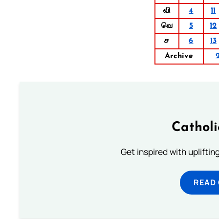
வி
4
11
வெ
5
12
ச
6
13
Archive
Cathol
Get inspired with uplifti
READ