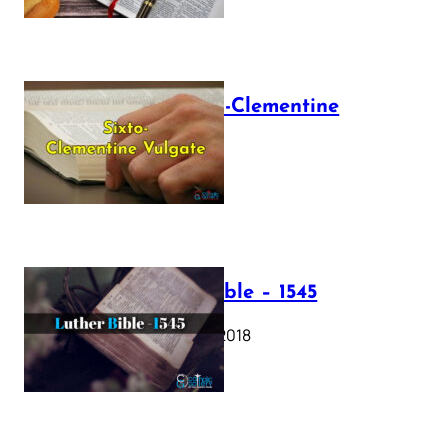
The Sixto-Clementine
Vulgate
July 12, 2025
Luther Bible – 1545
October 17, 2018