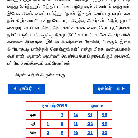
வந்து சேர்ந்ததும் அந்தப் பார்வையற்றோரும் அவரிடம் வந்தனர்.
இயேசு அவர்களைப் பார்த்து, “நான் இதைச் செய்ய முடியும் என
நம்புகிறீர்களா?” என்று கேட்டார். அதற்கு அவர்கள், “ஆம், ஐயா”
என்றார்கள். பின்பு அவர் அவர்களின் கண்களைத் தொட்டு, “நீங்கள்
நம்பியபடியே உங்களுக்கு நிகழட்டும்” என்றார். உடனே அவர்களின்
கண்கள் திறந்தன. இயேசு அவர்களை நோக்கி, “யாரும் இதை
அறியாதபடி பார்த்துக் கொள்ளுங்கள்” என்று மிகக் கண்டிப்பாகக்
கூறினார். ஆனால் அவர்கள் வெளியே போய் நாடெங்கும் அவரைப்
பற்றிய செய்தியைப் பரப்பினார்கள்.
ஆண்டவரின் அருள்வாக்கு.
◄ டிசம்பர் – 4
டிசம்பர் – 6 ►
டிசம்பர்-2025
ஜன ►
ஞா
7
14
21
28
தி
1
8
15
22
29
செ
2
9
16
23
30