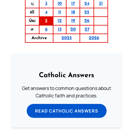
பு
3
10
17
24
31
வி
4
11
18
25
வெ
5
12
19
26
ச
6
13
20
27
Archive
2025
2026
Catholic Answers
Get answers to common questions about
Catholic faith and practices.
READ CATHOLIC ANSWERS