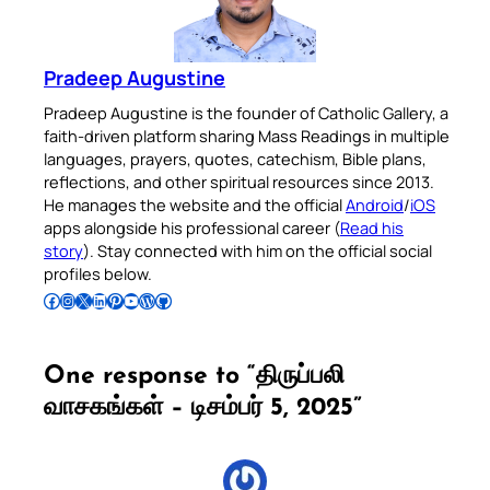
Pradeep Augustine
Pradeep Augustine is the founder of Catholic Gallery, a
faith-driven platform sharing Mass Readings in multiple
languages, prayers, quotes, catechism, Bible plans,
reflections, and other spiritual resources since 2013.
He manages the website and the official
Android
/
iOS
apps alongside his professional career (
Read his
story
). Stay connected with him on the official social
profiles below.
Follow Pradeep on Facebook
Follow Pradeep on Instagram
Follow Pradeep on X
Follow Pradeep on LinkedIn
Follow Pradeep on Pinterest
Subscribe to Pradeep’s Youtube Channel
Follow Pradeep on WordPress
Follow Pradeep on GitHub
One response to “திருப்பலி
வாசகங்கள் – டிசம்பர் 5, 2025”