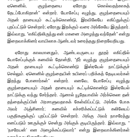
ஏனெனில், குழந்தையை ஏரோது கொல்வதற்காகத்
தேடப்போகிறான்” என்றார். யோசேப்பு எழுந்து, குழந்தையையும்
அதன் தாயையும் கூட்டிக்கொண்டு, இரவிலேயே எகிப்துக்குப்
புறப்பட்டுச் சென்றார்; ஏரோது இறக்கும் வரை அங்கேயே இருந்தார்.
இவ்வாறு, “எகிப்திலிருந்து என் மகனை அழைத்து வந்தேன்” என்று
இறைவாக்கினர் வாயிலாக ஆண்டவர் உரைத்தது நிறைவேறியது.
ஏரோது காலமானதும், ஆண்டவருடைய தூதர் எகிப்தில்
யோசேப்புக்குக் கனவில் தோன்றி, “நீர் எழுந்து குழந்தையையும்
அதன் தாயையும் கூட்டிக்கொண்டு இஸ்ரயேல் நாட்டுக்குச்
செல்லும். ஏனெனில் குழந்தையின் உயிரைப் பறிக்கத் தேடியவர்கள்
இறந்து போனார்கள்” என்றார். எனவே, யோசேப்பு எழுந்து
குழந்தையையும் அதன் தாயையும் கூட்டிக்கொண்டு இஸ்ரயேல்
நாட்டுக்கு வந்து சேர்ந்தார். ஆனால் யூதேயாவில் அர்க்கெலா தன்
தந்தைக்குப்பின் அரசாளுவதாகக் கேள்விப்பட்டு, அங்கே போக
அவர் அஞ்சினார்; கனவில் எச்சரிக்கப்பட்டுக் கலிலேயப்
பகுதிகளுக்குப் புறப்பட்டுச் சென்றார். அங்கு அவர் நாசரேத்து
எனப்படும் ஊருக்குச் சென்று அங்குக் குடியிருந்தார். இவ்வாறு, “
‘நசரேயன்’ என அழைக்கப்படுவார்” என்று இறைவாக்கினர்கள்
உரைத்தது நிறைவேறியது.