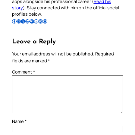
apps alongside his professional career (
Read his
story
). Stay connected with him on the official social
profiles below.
Follow Pradeep on Facebook
Follow Pradeep on Instagram
Follow Pradeep on X
Follow Pradeep on LinkedIn
Follow Pradeep on Pinterest
Subscribe to Pradeep’s Youtube Channel
Follow Pradeep on WordPress
Follow Pradeep on GitHub
Leave a Reply
Your email address will not be published.
Required
fields are marked
*
Comment
*
Name
*