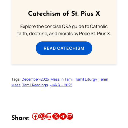
Catechism of St. Pius X
Explore the concise Q&A guide to Catholic
faith, doctrine, and morals by Pope St. Pius X.
READ CATECHISM
Tags:
December-2025
Mass in Tamil
Tamil Liturgy
Tamil
Mass
Tamil Readings
டிசம்பர் – 2025
Share this article on Facebook
Share this article on WhatsApp
Share this article on LinkedIn
Share this article on X
Share this article on Telegram
Email this Article
Share: