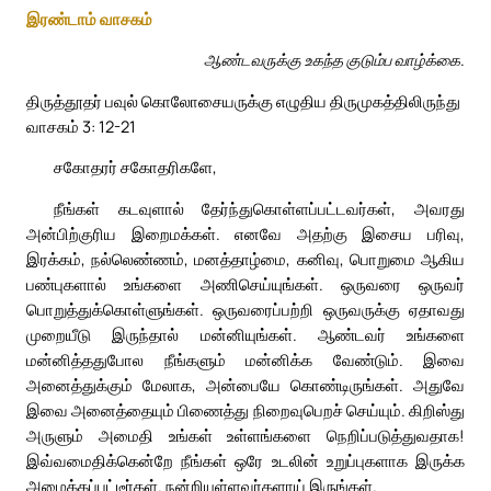
இரண்டாம் வாசகம்
ஆண்டவருக்கு உகந்த குடும்ப வாழ்க்கை.
திருத்தூதர் பவுல் கொலோசையருக்கு எழுதிய திருமுகத்திலிருந்து
வாசகம் 3: 12-21
சகோதரர் சகோதரிகளே,
நீங்கள் கடவுளால் தேர்ந்துகொள்ளப்பட்டவர்கள், அவரது
அன்பிற்குரிய இறைமக்கள். எனவே அதற்கு இசைய பரிவு,
இரக்கம், நல்லெண்ணம், மனத்தாழ்மை, கனிவு, பொறுமை ஆகிய
பண்புகளால் உங்களை அணிசெய்யுங்கள். ஒருவரை ஒருவர்
பொறுத்துக்கொள்ளுங்கள். ஒருவரைப்பற்றி ஒருவருக்கு ஏதாவது
முறையீடு இருந்தால் மன்னியுங்கள். ஆண்டவர் உங்களை
மன்னித்ததுபோல நீங்களும் மன்னிக்க வேண்டும். இவை
அனைத்துக்கும் மேலாக, அன்பையே கொண்டிருங்கள். அதுவே
இவை அனைத்தையும் பிணைத்து நிறைவுபெறச் செய்யும். கிறிஸ்து
அருளும் அமைதி உங்கள் உள்ளங்களை நெறிப்படுத்துவதாக!
இவ்வமைதிக்கென்றே நீங்கள் ஒரே உடலின் உறுப்புகளாக இருக்க
அழைக்கப்பட்டீர்கள். நன்றியுள்ளவர்களாய் இருங்கள்.