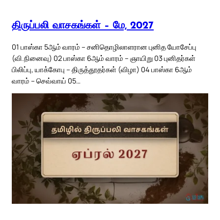
திருப்பலி வாசகங்கள் – மே, 2027
01 பாஸ்கா 5ஆம் வாரம் – சனிதொழிலாளரான புனித யோசேப்பு
(வி.நினைவு) 02 பாஸ்கா 6ஆம் வாரம் – ஞாயிறு 03 புனிதர்கள்
பிலிப்பு, யாக்கோபு – திருத்தூதர்கள் (விழா) 04 பாஸ்கா 6ஆம்
வாரம் – செவ்வாய் 05…