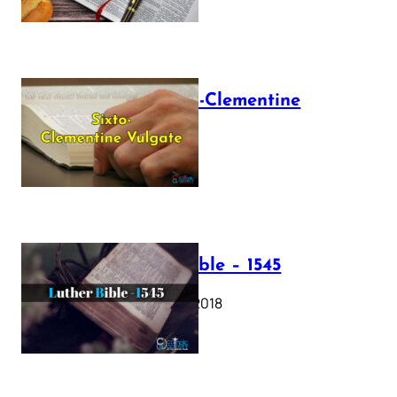
The Sixto-Clementine
Vulgate
July 12, 2025
Luther Bible – 1545
October 17, 2018