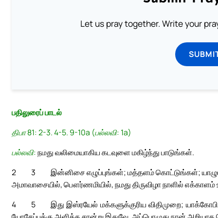
Let us pray together. Write your pr
SUBMI
பதிலுரைப் பாடல்
திபா 81: 2-3. 4-5. 9-10a (பல்லவி: 1a)
பல்லவி:
நமது வலிமையாகிய கடவுளை மகிழ்ந்து பாடுங்கள்.
2
3
இன்னிசை எழுப்புங்கள்; மத்தளம் கொட்டுங்கள்; யாழ
அமாவாசையில், பௌர்ணமியில், நமது திருவிழா நாளில் எக்காளம்
4
5
இது இஸ்ரயேல் மக்களுக்குரிய விதிமுறை; யாக்கோபின
யோசேப்புக்கு அளித்த சான்று இதுவே. அப்பொழுது நான் அறியாத