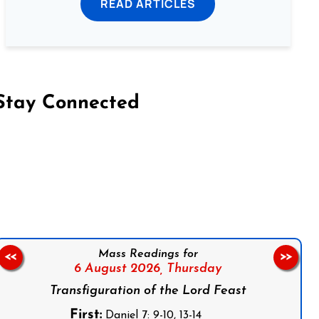
READ ARTICLES
Stay Connected
on Facebook
Follow us on Instagram
Follow us on X
Subscribe to our YouTube Channel
Follow us on WhatsApp
Mass Readings for
<<
>>
6 August 2026,
Thursday
Transfiguration of the Lord Feast
First:
Daniel 7: 9-10, 13-14