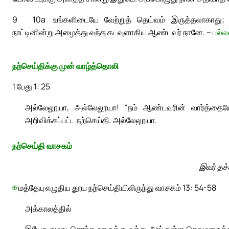
9
10a
உங்களிடையே வேற்றுத் தெய்வம் இருத்தலாகாது
நாட்டினின்று அழைத்து வந்த கடவுளாகிய ஆண்டவர் நானே. –
பல்ல
நற்செய்திக்கு முன் வாழ்த்தொலி
1 பேது 1: 25
அல்லேலூயா, அல்லேலூயா! “நம் ஆண்டவரின் வார்த்தையோ 
அறிவிக்கப்பட்ட நற்செய்தி. அல்லேலூயா.
நற்செய்தி வாசகம்
இவர் தச
✠
மத்தேயு எழுதிய தூய நற்செய்தியிலிருந்து வாசகம் 13: 54-58
அக்காலத்தில்