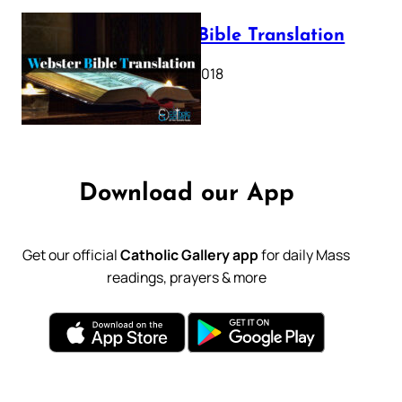
Webster Bible Translation
October 11, 2018
Download our App
Get our official
Catholic Gallery app
for daily Mass
readings, prayers & more