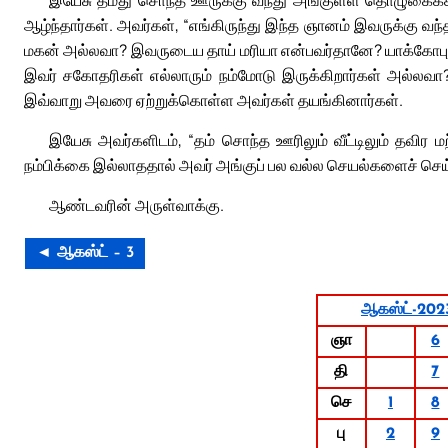
இயேசு தமது சொந்த ஊருக்கு வந்து அங்குள்ள தொழுகைக்கூடத்
ஆழ்ந்தார்கள். அவர்கள், “எங்கிருந்து இந்த ஞானம் இவருக்கு வ
மகன் அல்லவா? இவருடைய தாய் மரியா என்பவர்தானே? யாக்கோபு
இவர் சகோதரிகள் எல்லாரும் நம்மோடு இருக்கிறார்கள் அல்லவா?
இவ்வாறு அவரை ஏற்றுக்கொள்ள அவர்கள் தயங்கினார்கள்.
இயேசு அவர்களிடம், “தம் சொந்த ஊரிலும் வீட்டிலும் தவிர மற
நம்பிக்கை இல்லாததால் அவர் அங்குப் பல வல்ல செயல்களைச் செ
ஆண்டவரின் அருள்வாக்கு.
◄ ஆகஸ்ட் – 3
ஆகஸ்ட்-202
ஞா
6
தி
7
செ
1
8
பு
2
9