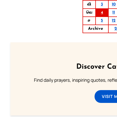
வி
3
10
வெ
4
11
ச
5
12
Archive
2
Discover Ca
Find daily prayers, inspiring quotes, ref
VISIT 