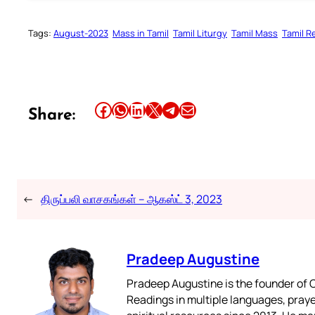
Tags:
August-2023
Mass in Tamil
Tamil Liturgy
Tamil Mass
Tamil R
Share this article on Facebook
Share this article on WhatsApp
Share this article on LinkedIn
Share this article on X
Share this article on Telegram
Email this Article
Share:
←
திருப்பலி வாசகங்கள் – ஆகஸ்ட் 3, 2023
Pradeep Augustine
Pradeep Augustine is the founder of C
Readings in multiple languages, praye