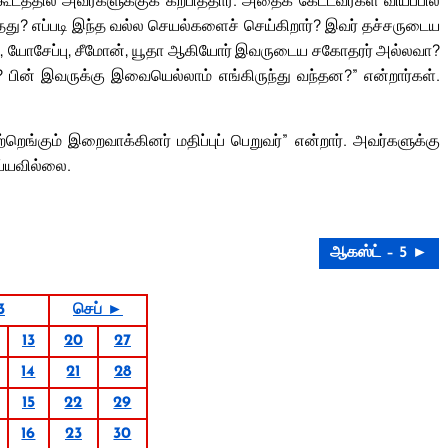
தில் அவர்களுக்குக் கற்பித்தார். அதைக் கேட்டவர்கள் வியப்பில்
ந்தது? எப்படி இந்த வல்ல செயல்களைச் செய்கிறார்? இவர் தச்சருடைய
, யோசேப்பு, சீமோன், யூதா ஆகியோர் இவருடைய சகோதரர் அல்லவா?
 பின் இவருக்கு இவையெல்லாம் எங்கிருந்து வந்தன?” என்றார்கள்.
்றெங்கும் இறைவாக்கினர் மதிப்புப் பெறுவர்” என்றார். அவர்களுக்கு
ய்யவில்லை.
ஆகஸ்ட் – 5 ►
3
செப் ►
13
20
27
14
21
28
15
22
29
16
23
30