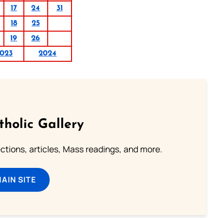
17
24
31
18
25
19
26
023
2024
tholic Gallery
lections, articles, Mass readings, and more.
MAIN SITE