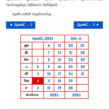
அவர்களுக்கு அதிகாரம் அளித்தார்.
ஆண்டவரின் அருள்வாக்கு.
◄ ஆகஸ்ட் – 3
ஆகஸ்ட் – 5 ►
ஆகஸ்ட்-2023
செப் ►
ஞா
6
13
20
27
தி
7
14
21
28
செ
1
8
15
22
29
பு
2
9
16
23
30
வி
3
10
17
24
31
வெ
4
11
18
25
ச
5
12
19
26
Archive
2023
2024