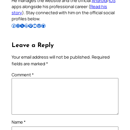
He manages the website and the official
Android
/
iOS
apps alongside his professional career (
Read his
story
). Stay connected with him on the official social
profiles below.
Follow Pradeep on Facebook
Follow Pradeep on Instagram
Follow Pradeep on X
Follow Pradeep on LinkedIn
Follow Pradeep on Pinterest
Subscribe to Pradeep’s Youtube Channel
Follow Pradeep on WordPress
Follow Pradeep on GitHub
Leave a Reply
Your email address will not be published.
Required
fields are marked
*
Comment
*
Name
*