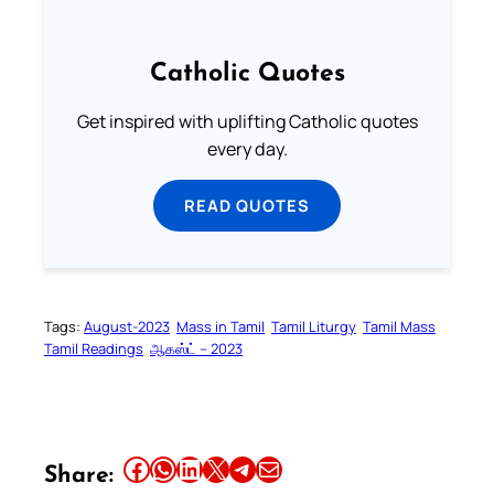
Catholic Quotes
Get inspired with uplifting Catholic quotes
every day.
READ QUOTES
Tags:
August-2023
Mass in Tamil
Tamil Liturgy
Tamil Mass
Tamil Readings
ஆகஸ்ட் – 2023
Share this article on Facebook
Share this article on WhatsApp
Share this article on LinkedIn
Share this article on X
Share this article on Telegram
Email this Article
Share: