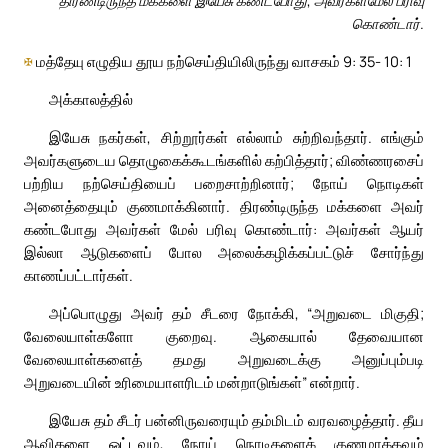
திரண்டிருந்த மக்களை இயேசு கண்டபோது, அவர்கள்மேல் பரிவு
கொண்டார்.
✠
மத்தேயு எழுதிய தூய நற்செய்தியிலிருந்து வாசகம் 9: 35- 10: 1
அக்காலத்தில்
இயேசு நகர்கள், சிற்றூர்கள் எல்லாம் சுற்றிவந்தார். எங்கும்
அவர்களுடைய தொழுகைக்கூடங்களில் கற்பித்தார்; விண்ணரசைப்
பற்றிய நற்செய்தியைப் பறைசாற்றினார்; நோய் நொடிகள்
அனைத்தையும் குணமாக்கினார். திரண்டிருந்த மக்களை அவர்
கண்டபோது அவர்கள் மேல் பரிவு கொண்டார்: அவர்கள் ஆயர்
இல்லா ஆடுகளைப் போல அலைக்கழிக்கப்பட்டுச் சோர்ந்து
காணப்பட்டார்கள்.
அப்பொழுது அவர் தம் சீடரை நோக்கி, “அறுவடை மிகுதி;
வேலையாள்களோ குறைவு. ஆகையால் தேவையான
வேலையாள்களைத் தமது அறுவடைக்கு அனுப்பும்படி
அறுவடையின் உரிமையாளரிடம் மன்றாடுங்கள்” என்றார்.
இயேசு தம் சீடர் பன்னிருவரையும் தம்மிடம் வரவழைத்தார். தீய
ஆவிகளை ஓட்டவும், நோய் நொடிகளைக் குணமாக்கவும்