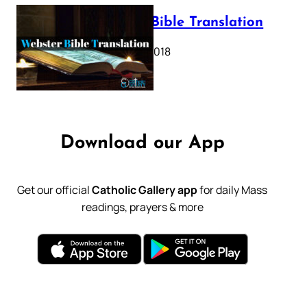
Webster Bible Translation
October 11, 2018
Download our App
Get our official
Catholic Gallery app
for daily Mass
readings, prayers & more