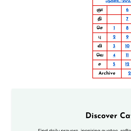
ஆகஸ்ட்-202
ஞா
6
தி
7
செ
1
8
பு
2
9
வி
3
10
வெ
4
11
ச
5
12
Archive
2
Discover Ca
Find daily prayers, inspiring quotes, ref