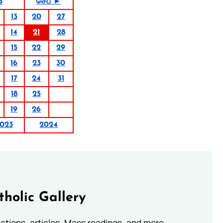
3
செப் ►
13
20
27
14
21
28
15
22
29
16
23
30
17
24
31
18
25
19
26
023
2024
tholic Gallery
lections, articles, Mass readings, and more.