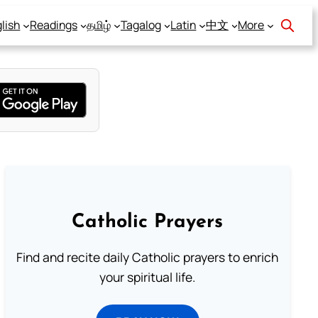
lish
Readings
தமிழ்
Tagalog
Latin
中文
More
Catholic Prayers
Find and recite daily Catholic prayers to enrich
your spiritual life.