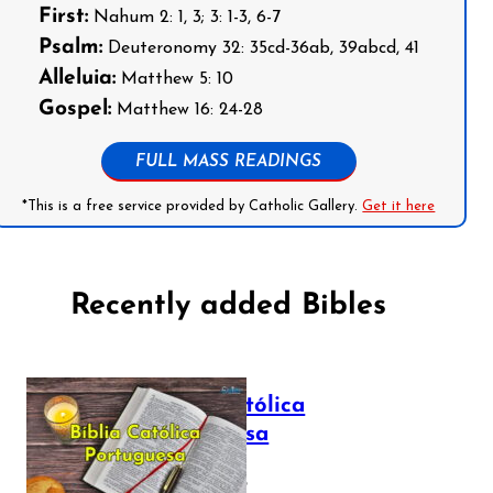
First:
Nahum 2: 1, 3; 3: 1-3, 6-7
Psalm:
Deuteronomy 32: 35cd-36ab, 39abcd, 41
Alleluia:
Matthew 5: 10
Gospel:
Matthew 16: 24-28
FULL MASS READINGS
*This is a free service provided by Catholic Gallery.
Get it here
Recently added Bibles
Bíblia Católica
Portuguesa
July 16, 2025