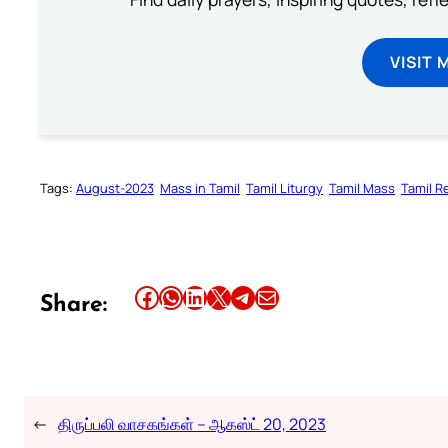
VISIT 
Tags:
August-2023
Mass in Tamil
Tamil Liturgy
Tamil Mass
Tamil R
Share this article on Facebook
Share this article on WhatsApp
Share this article on LinkedIn
Share this article on X
Share this article on Telegram
Email this Article
Share:
←
திருப்பலி வாசகங்கள் – ஆகஸ்ட் 20, 2023