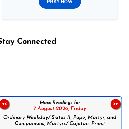
PRAY NOW
Stay Connected
on Facebook
Follow us on Instagram
Follow us on X
Subscribe to our YouTube Channel
Follow us on WhatsApp
Mass Readings for
<<
>>
7 August 2026,
Friday
Ordinary Weekday/ Sixtus II, Pope, Martyr, and
Companions, Martyrs/ Cajetan, Priest