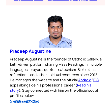
Pradeep Augustine
Pradeep Augustine is the founder of Catholic Gallery, a
faith-driven platform sharing Mass Readings in multiple
languages, prayers, quotes, catechism, Bible plans,
reflections, and other spiritual resources since 2013.
He manages the website and the official
Android
/
iOS
apps alongside his professional career (
Read his
story
). Stay connected with him on the official social
profiles below.
Follow Pradeep on Facebook
Follow Pradeep on Instagram
Follow Pradeep on X
Follow Pradeep on LinkedIn
Follow Pradeep on Pinterest
Subscribe to Pradeep’s Youtube Channel
Follow Pradeep on WordPress
Follow Pradeep on GitHub