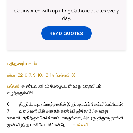
Get inspired with uplifting Catholic quotes every
day.
READ QUOTES
பதிலுரைப் பாடல்
திபா 132: 6-7. 9-10. 13-14 (பல்லவி: 8)
பல்லவி:
ஆண்டவரே! உம் பேழையுடன் உமது உறைவிடம்
எழுந்தருள்வீர்!
6
திருப்பேழை எப்ராத்தாவில் இருப்பதாய்க் கேள்விப்பட்டோம்;
7
வனவெளியில் அதைக் கண்டுபிடித்தோம்.
“அவரது
உறைவிடத்திற்குச் செல்வோம்! வாருங்கள்; அவரது திருவடிதாங்கி
முன் வீழ்ந்து பணிவோம்!” என்றோம். –
பல்லவி