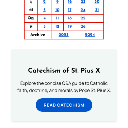
பு
2
9
16
23
30
வி
3
10
17
24
31
வெ
4
11
18
25
ச
5
12
19
26
Archive
2023
2024
Catechism of St. Pius X
Explore the concise Q&A guide to Catholic
faith, doctrine, and morals by Pope St. Pius X.
READ CATECHISM