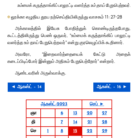
உம்மைக் கருத்தாங்கிப் பாலூட்டி வளர்த்த உம் தாய் பேறுபெற்றவர்.
✠
லூக்கா எழுதிய தூய நற்செய்தியிலிருந்து வாசகம் 11: 27-28
அக்காலத்தில் இயேசு போதித்துக் கொண்டிருந்தபோது,
கூட்டத்திலிருந்து பெண் ஒருவர், “உம்மைக் கருத்தாங்கிப் பாலூட்டி
வளர்த்த உம் தாய் பேறுபெற்றவர்” என்று குரலெழுப்பிக் கூறினார்.
அவரோ, “இறைவார்த்தையைக் கேட்டு அதைக்
கடைப்பிடிப்போர் இன்னும் அதிகம் பேறுபெற்றோர்” என்றார்.
ஆண்டவரின் அருள்வாக்கு.
◄ ஆகஸ்ட் – 14
ஆகஸ்ட் – 16 ►
ஆகஸ்ட்-2023
செப் ►
ஞா
6
13
20
27
தி
7
14
21
28
செ
1
8
15
22
29