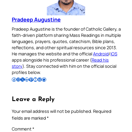
Pradeep Augustine
Pradeep Augustine is the founder of Catholic Gallery, a
faith-driven platform sharing Mass Readings in multiple
languages, prayers, quotes, catechism, Bible plans,
reflections, and other spiritual resources since 2013.
He manages the website and the official
Android
/
iOS
apps alongside his professional career (
Read his
story
). Stay connected with him on the official social
profiles below.
Follow Pradeep on Facebook
Follow Pradeep on Instagram
Follow Pradeep on X
Follow Pradeep on LinkedIn
Follow Pradeep on Pinterest
Subscribe to Pradeep’s Youtube Channel
Follow Pradeep on WordPress
Follow Pradeep on GitHub
Leave a Reply
Your email address will not be published.
Required
fields are marked
*
Comment
*