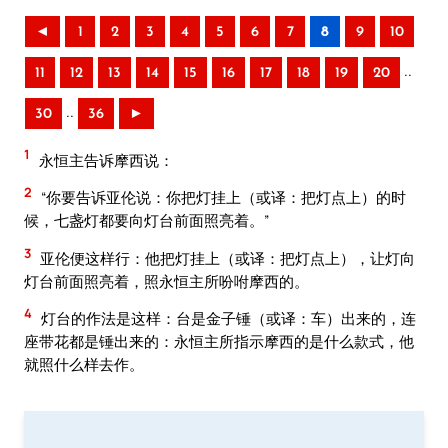
◄
1
2
3
4
5
6
7
8
9
10
..
11
12
13
14
15
16
17
18
19
20
..
30
36
►
1
永恒主告诉摩西说：
2
“你要告诉亚伦说：你把灯挂上（或译：把灯点上）的时
候，七盏灯都要向灯台前面照亮着。”
3
亚伦便这样行：他把灯挂上（或译：把灯点上），让灯向
灯台前面照亮着，照永恒主所吩咐摩西的。
4
灯台的作法是这样：台是金子锤（或译：车）出来的，连
座带花都是锤出来的：永恒主所指示摩西的是什么款式，他
就照什么样去作。