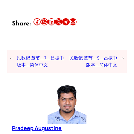
Share this article on Facebook
Share this article on WhatsApp
Share this article on LinkedIn
Share this article on X
Share this article on Telegram
Email this Article
Share:
←
民数记 章节 – 7 – 吕振中
民数记 章节 – 9 – 吕振中
→
版本 – 简体中文
版本 – 简体中文
Pradeep Augustine