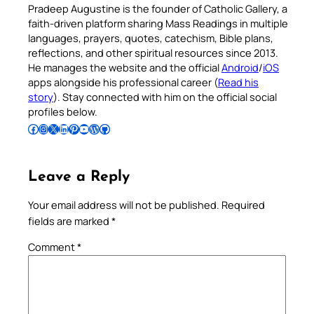
Pradeep Augustine is the founder of Catholic Gallery, a
faith-driven platform sharing Mass Readings in multiple
languages, prayers, quotes, catechism, Bible plans,
reflections, and other spiritual resources since 2013.
He manages the website and the official
Android
/
iOS
apps alongside his professional career (
Read his
story
). Stay connected with him on the official social
profiles below.
Follow Pradeep on Facebook
Follow Pradeep on Instagram
Follow Pradeep on X
Follow Pradeep on LinkedIn
Follow Pradeep on Pinterest
Subscribe to Pradeep’s Youtube Channel
Follow Pradeep on WordPress
Follow Pradeep on GitHub
Leave a Reply
Your email address will not be published.
Required
fields are marked
*
Comment
*