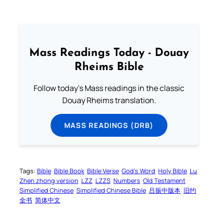
Mass Readings Today - Douay
Rheims Bible
Follow today's Mass readings in the classic
Douay Rheims translation.
MASS READINGS (DRB)
Tags:
Bible
Bible Book
Bible Verse
God’s Word
Holy Bible
Lu
Zhen zhong version
LZZ
LZZS
Numbers
Old Testament
Simplified Chinese
Simplified Chinese Bible
吕振中版本
旧约
全书
简体中文