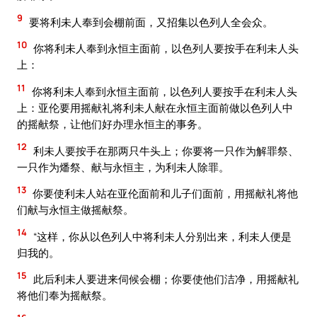
9
要将利未人奉到会棚前面，又招集以色列人全会众。
10
你将利未人奉到永恒主面前，以色列人要按手在利未人头
上：
11
你将利未人奉到永恒主面前，以色列人要按手在利未人头
上：亚伦要用摇献礼将利未人献在永恒主面前做以色列人中
的摇献祭，让他们好办理永恒主的事务。
12
利未人要按手在那两只牛头上；你要将一只作为解罪祭、
一只作为燔祭、献与永恒主，为利未人除罪。
13
你要使利未人站在亚伦面前和儿子们面前，用摇献礼将他
们献与永恒主做摇献祭。
14
“这样，你从以色列人中将利未人分别出来，利未人便是
归我的。
15
此后利未人要进来伺候会棚；你要使他们洁净，用摇献礼
将他们奉为摇献祭。