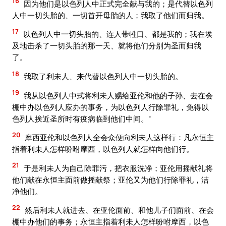
16
因为他们是以色列人中正式完全献与我的；是代替以色列
人中一切头胎的、一切首开母胎的人；我取了他们而归我。
17
以色列人中一切头胎的、连人带牲口、都是我的；我在埃
及地击杀了一切头胎的那一天、就将他们分别为圣而归我
了。
18
我取了利未人、来代替以色列人中一切头胎的。
19
我从以色列人中式将利未人赐给亚伦和他的子孙、去在会
棚中办以色列人应办的事务，为以色列人行除罪礼，免得以
色列人挨近圣所时有疫病临到他们中间。”
20
摩西亚伦和以色列人全会众便向利未人这样行：凡永恒主
指着利未人怎样吩咐摩西，以色列人就怎样向他们行。
21
于是利未人为自己除罪污，把衣服洗净；亚伦用摇献礼将
他们献在永恒主面前做摇献祭；亚伦又为他们行除罪礼，洁
净他们。
22
然后利未人就进去、在亚伦面前、和他儿子们面前、在会
棚中办他们的事务；永恒主指着利未人怎样吩咐摩西，以色