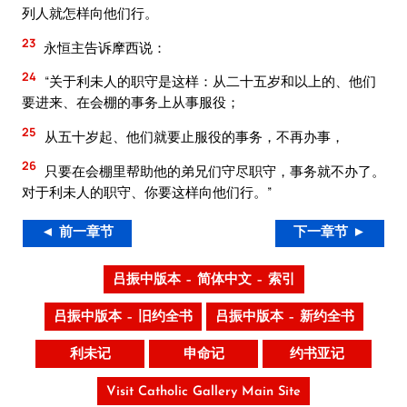
列人就怎样向他们行。
23
永恒主告诉摩西说：
24
“关于利未人的职守是这样：从二十五岁和以上的、他们
要进来、在会棚的事务上从事服役；
25
从五十岁起、他们就要止服役的事务，不再办事，
26
只要在会棚里帮助他的弟兄们守尽职守，事务就不办了。
对于利未人的职守、你要这样向他们行。”
◄ 前一章节
下一章节 ►
吕振中版本 – 简体中文 – 索引
吕振中版本 – 旧约全书
吕振中版本 – 新约全书
利未记
申命记
约书亚记
Visit Catholic Gallery Main Site