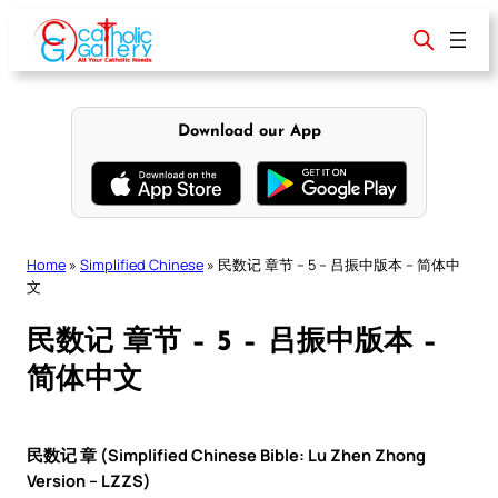
Skip
to
content
Download our App
Home
»
Simplified Chinese
»
民数记 章节 – 5 – 吕振中版本 – 简体中
文
民数记 章节 – 5 – 吕振中版本 –
简体中文
民数记 章 (Simplified Chinese Bible: Lu Zhen Zhong
Version – LZZS)