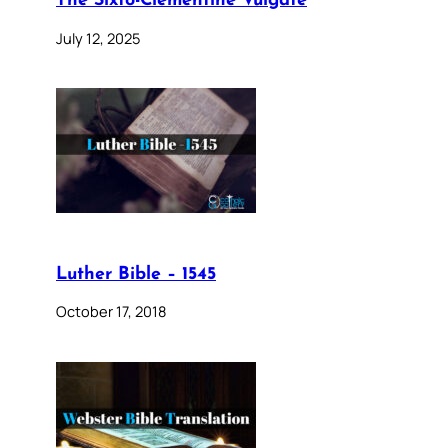
The Sixto-Clementine Vulgate
July 12, 2025
Luther Bible – 1545
October 17, 2018