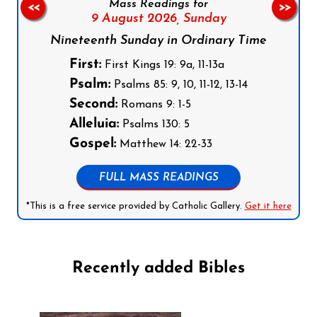
Mass Readings for
<<
>>
9 August 2026,
Sunday
Nineteenth Sunday in Ordinary Time
First:
First Kings 19: 9a, 11-13a
Psalm:
Psalms 85: 9, 10, 11-12, 13-14
Second:
Romans 9: 1-5
Alleluia:
Psalms 130: 5
Gospel:
Matthew 14: 22-33
FULL MASS READINGS
*This is a free service provided by Catholic Gallery.
Get it here
Recently added Bibles